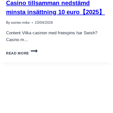
Casino tillsamman nedstämd
TO
YOUR-
minsta insättning 10 euro【2025】
RANGE
LOCAL
By
ssinter.mike
23/04/2026
CASINO
COMPETITIONS
Content Vilka casinon med freespins har Swish?
Casino m…
CASINO
READ MORE
TILLSAMMAN
NEDSTÄMD
MINSTA
INSÄTTNING
10
EURO【2025】