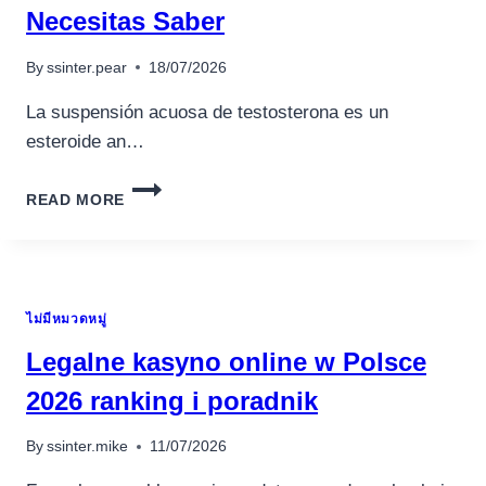
Necesitas Saber
By
ssinter.pear
18/07/2026
La suspensión acuosa de testosterona es un
esteroide an…
SUSPENSIÓN
READ MORE
ACUOSA
DE
TESTOSTERONA:
TODO
LO
ไม่มีหมวดหมู่
QUE
NECESITAS
Legalne kasyno online w Polsce
SABER
2026 ranking i poradnik
By
ssinter.mike
11/07/2026