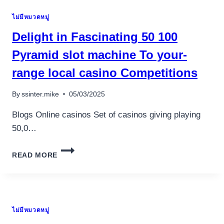
WINS!
ไม่มีหมวดหมู่
Delight in Fascinating 50 100
Pyramid slot machine To your-
range local casino Competitions
By
ssinter.mike
05/03/2025
Blogs Online casinos Set of casinos giving playing
50,0…
DELIGHT
READ MORE
IN
FASCINATING
50
100
PYRAMID
ไม่มีหมวดหมู่
SLOT
MACHINE