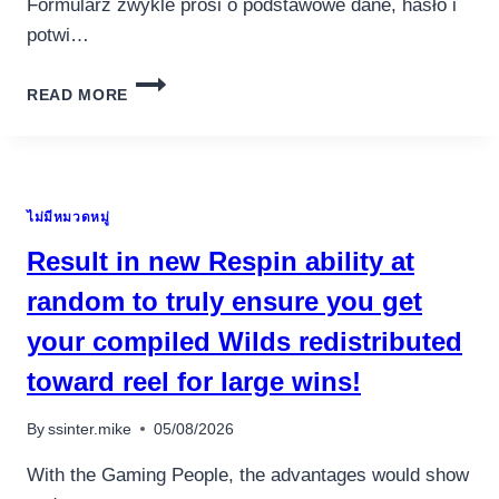
Formularz zwykle prosi o podstawowe dane, hasło i
potwi…
LEGALNE
READ MORE
KASYNO
ONLINE
W
POLSCE
2026
ไม่มีหมวดหมู่
RANKING
I
Result in new Respin ability at
PORADNIK
random to truly ensure you get
your compiled Wilds redistributed
toward reel for large wins!
By
ssinter.mike
05/08/2026
With the Gaming People, the advantages would show