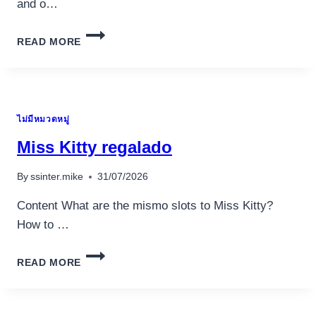
and o…
RESULT
READ MORE
IN
NEW
RESPIN
ABILITY
AT
ไม่มีหมวดหมู่
RANDOM
TO
Miss Kitty regalado
TRULY
ENSURE
By
ssinter.mike
31/07/2026
YOU
GET
Content What are the mismo slots to Miss Kitty?
YOUR
How to …
COMPILED
WILDS
MISS
REDISTRIBUTED
READ MORE
KITTY
TOWARD
REGALADO
REEL
FOR
LARGE