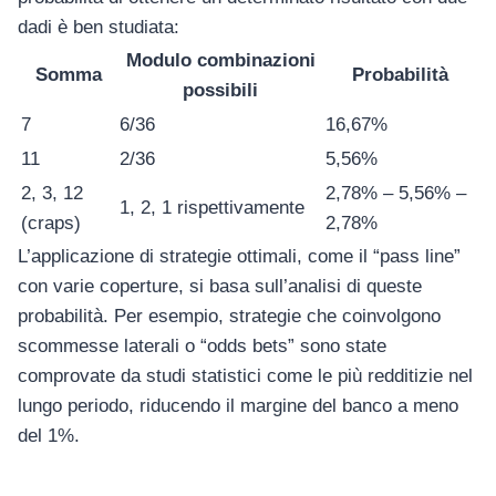
dadi è ben studiata:
Modulo combinazioni
Somma
Probabilità
possibili
7
6/36
16,67%
โทรศัพท์มือถือ
11
2/36
5,56%
โทรศัพท์มือถือ
2, 3, 12
2,78% – 5,56% –
1, 2, 1 rispettivamente
โทรศัพท์มือถือ
(craps)
2,78%
อุปกรณ์เสริม
L’applicazione di strategie ottimali, come il “pass line”
โทรศัพท์
con varie coperture, si basa sull’analisi di queste
สินค้าตามแบรนด์
probabilità. Per esempio, strategie che coinvolgono
scommesse laterali o “odds bets” sono state
comprovate da studi statistici come le più redditizie nel
lungo periodo, riducendo il margine del banco a meno
del 1%.