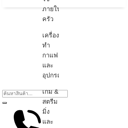
ภายใน
ครัว
เครื่อง
ทำ
กาแฟ
และ
อุปกรณ์
เกม &
สตรีม
มิ่ง
และ