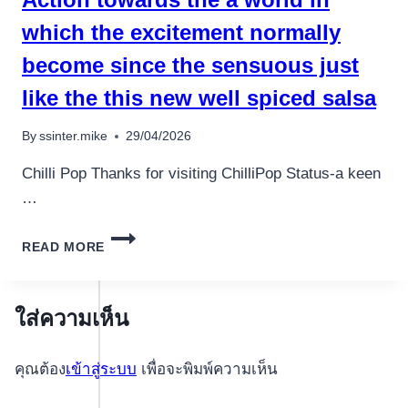
which the excitement normally
become since the sensuous just
like the this new well spiced salsa
By
ssinter.mike
29/04/2026
Chilli Pop Thanks for visiting ChilliPop Status-a keen
…
ACTION
READ MORE
TOWARDS
THE
A
WORLD
ใส่ความเห็น
IN
WHICH
คุณต้อง
เข้าสู่ระบบ
เพื่อจะพิมพ์ความเห็น
THE
EXCITEMENT
NORMALLY