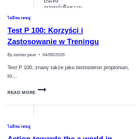
บันเทิง
STATES
อุปกรณ์เพื่อความ
บันเทิง
OF
ไม่มีหมวดหมู่
AMERICA
หูฟัง
YOUR
Test P 100: Korzyści i
GUIDE
ลำโพง
TO
Zastosowanie w Treningu
โทรทัศน์
SAFE
EUROPE
สินค้าตามแบรนด์
By
ssinter.pear
04/08/2026
FORTUNE
CASINO
Test P 100, znany także jako testosteron propionian,
APP
to…
GAMBLING
ESTABLISHMENT
TEST
WEBSITES
READ MORE
P
2025
100:
KORZYŚCI
I
ZASTOSOWANIE
ไม่มีหมวดหมู่
W
TRENINGU
Action towards the a world in