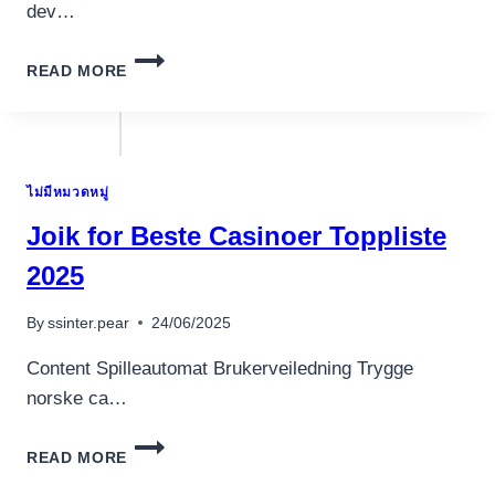
dev…
GUIDE
READ MORE
COMPLET
DU
CASINO
EN
LIGNE
ไม่มีหมวดหมู่
–
TOUT
Joik for Beste Casinoer Toppliste
CE
QUE
2025
VOUS
DEVEZ
By
ssinter.pear
24/06/2025
SAVOIR
Content Spilleautomat Brukerveiledning Trygge
norske ca…
JOIK
READ MORE
FOR
BESTE