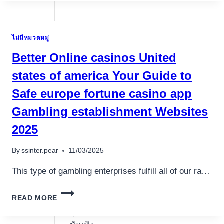
CASINOER
TOPPLISTE
2025
ไม่มีหมวดหมู่
Better Online casinos United
states of america Your Guide to
Safe europe fortune casino app
Gambling establishment Websites
2025
By
ssinter.pear
11/03/2025
This type of gambling enterprises fulfill all of our ra…
BETTER
READ MORE
ONLINE
อุปกรณ์เพื่อความ
CASINOS
UNITED