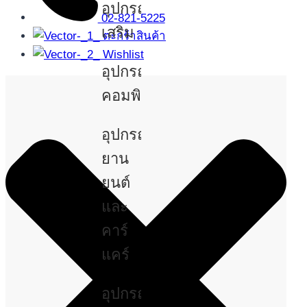
อุปกรณ์
02-821-5225
เสริม
ตะกร้าสินค้า
Wishlist
อุปกรณ์
คอมพิวเตอร์
อุปกรณ์
ยาน
ยนต์
และ
คาร์
แคร์
อุปกรณ์