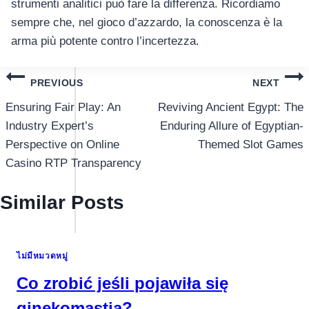
strumenti analitici può fare la differenza. Ricordiamo
sempre che, nel gioco d’azzardo, la conoscenza è la
arma più potente contro l’incertezza.
แนะแนว
PREVIOUS
NEXT
เรื่อง
Ensuring Fair Play: An
Reviving Ancient Egypt: The
Industry Expert’s
Enduring Allure of Egyptian-
Perspective on Online
Themed Slot Games
Casino RTP Transparency
Similar Posts
ไม่มีหมวดหมู่
Co zrobić jeśli pojawiła się
ginekomastia?