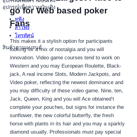
อุปกรณ์เพื่อความบันเทิง
อุปกรณ์เพื่อความบันเทิง
go for Web based poker
หูฟัง
Fans
ลำโพง
โทรทัศน์
This makes it a stylish option for participants
สินค้าตามแบรนด์
looking for a mix of nostalgia and you will
innovation. Video game courses tend to work on
Western and you may European Roulette, Black-
jack, A real income Slots, Modern Jackpots, and
Video poker, reflecting the newest dominance and
you may difficulty of these video game. Nine, ten,
Jack, Queen, King and you will Ace obtained’t
complete your pouches, but signs for instance the
sunflower, the new colorful butterfly, the fresh
horse with plants in its hair and you may a sparkly
diamond usually. Professionals must pay special