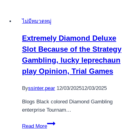
Canadian
Societal
ไม่มีหมวดหมู่
Cover
Performs
Extremely Diamond Deluxe
Are
Slot Because of the Strategy
On
the
Gambling, lucky leprechaun
web
play Opinion, Trial Games
Bettors
By
ssinter.pear
12/03/2025
12/03/2025
Blogs Black colored Diamond Gambling
enterprise Tournam…
Extremely
Read More
Diamond