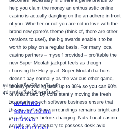
becomes necessary in different game brands to
help you claim the money an enthusiastic online
casino is actually dangling on the an adhere in front
of you. Whether or not you are not in love with the
brand new game’s theme (think of, there are other
versions to use!), the big awards enable it to be
worth to play on a regular basis. For many local
casino partners – myself provided – profitable the
new Super Moolah jackpot feels as though
choosing the Holy grail. Super Moolah harbors
doesn’t pay normally as the various other game,
อุปกรณ์เครื่องใช้ภายในครัว
usually providing back up to 88% so you can 90%
อุปกรณ์เครื่องใช้ภายในครัว
of what’s bet. By consistently moving the fresh
boundaries, such software business ensure that
เตาอบไฟฟ้า
the on-line casino surroundings remains bright and
หม้อทอดไร้น้ำมัน
you may ever before-changing. Nuts Local casino
กาน้ำร้อน
serves as a sanctuary to possess desk avid
เครื่องกดน้ำร้อน