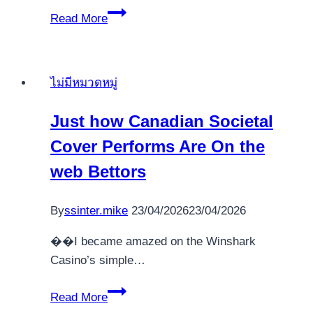
Optimiser
Read More
sa
performance
sportive
ไม่มีหมวดหมู่
avec
la
Just how Canadian Societal
Yohimbine
Cover Performs Are On the
Caféine
web Bettors
By
ssinter.mike
23/04/2026
23/04/2026
��I became amazed on the Winshark
Casino’s simple…
Just
Read More
how