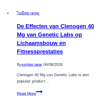
Deluxe
Slot
ไม่มีหมวดหมู่
Because
of
De Effecten van Clenogen 40
the
Mg van Genetic Labs op
Strategy
Gambling,
Lichaamsbouw en
lucky
Fitnessprestaties
leprechaun
play
By
ssinter.pear
04/08/2026
Opinion,
Trial
Clenogen 40 Mg van Genetic Labs is een
Games
populair product…
De
Read More
Effecten
van