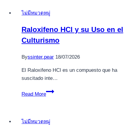
Clenogen
ไม่มีหมวดหมู่
40
Mg
Raloxifeno HCl y su Uso en el
van
Culturismo
Genetic
Labs
op
By
ssinter.pear
18/07/2026
Lichaamsbouw
El Raloxifeno HCl es un compuesto que ha
en
suscitado inte…
Fitnessprestaties
Raloxifeno
Read More
HCl
y
su
ไม่มีหมวดหมู่
Uso
en