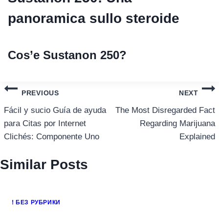
panoramica sullo steroide
Cos’e Sustanon 250?
แนะแนว
PREVIOUS
NEXT
เรื่อง
Fácil y sucio Guía de ayuda
The Most Disregarded Fact
para Citas por Internet
Regarding Marijuana
Clichés: Componente Uno
Explained
Similar Posts
! БЕЗ РУБРИКИ