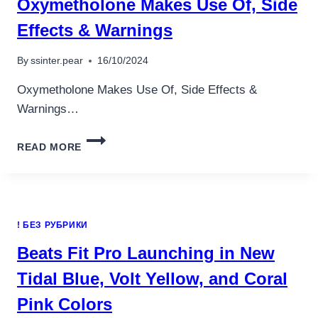
Oxymetholone Makes Use Of, Side
Effects & Warnings
By
ssinter.pear
16/10/2024
Oxymetholone Makes Use Of, Side Effects &
Warnings…
OXYMETHOLONE
READ MORE
MAKES
USE
OF,
SIDE
EFFECTS
! БЕЗ РУБРИКИ
&
WARNINGS
Beats Fit Pro Launching in New
Tidal Blue, Volt Yellow, and Coral
Pink Colors