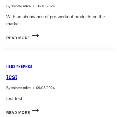
By
ssinter.mike
10/10/2024
With an abundance of pre-workout products on the
market…
BEATS
READ MORE
FIT
PRO
LAUNCHING
IN
NEW
! БЕЗ РУБРИКИ
TIDAL
BLUE,
test
VOLT
YELLOW,
By
ssinter.mike
09/08/2024
AND
CORAL
test test
PINK
COLORS
TEST
READ MORE