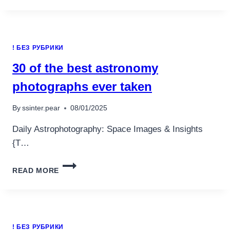
! БЕЗ РУБРИКИ
30 of the best astronomy
photographs ever taken
By
ssinter.pear
08/01/2025
Daily Astrophotography: Space Images & Insights
{T…
30
READ MORE
OF
THE
BEST
ASTRONOMY
PHOTOGRAPHS
! БЕЗ РУБРИКИ
EVER