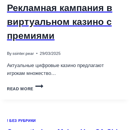
Рекламная кампания в
виртуальном казино с
премиями
By
ssinter.pear
29/03/2025
Актуальные цифровые казино предлагают
игрокам множество…
РЕКЛАМНАЯ
READ MORE
КАМПАНИЯ
В
ВИРТУАЛЬНОМ
КАЗИНО
С
! БЕЗ РУБРИКИ
ПРЕМИЯМИ