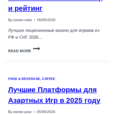
и рейтинг
By
ssinter.mike
05/05/2026
Лучшие лицензионные казино для игроков из
РФ и СНГ 2026…
ЛУЧШИЕ
READ MORE
ЛИЦЕНЗИОННЫЕ
КАЗИНО
ДЛЯ
ИГРОКОВ
ИЗ
FOOD & BEVERAGE, COFFEE
РФ
И
Лучшие Платформы для
СНГ
2026:
Азартных Игр в 2025 году
ПОЛНЫЙ
ОБЗОР
И
By
ssinter.pear
05/05/2026