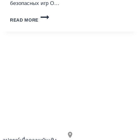
безопасных игр О…
ЛУЧШИЕ
READ MORE
ОНЛАЙН
КАЗИНО
С
PAYSAFECARD
ДЛЯ
БЕЗОПАСНЫХ
ИГР