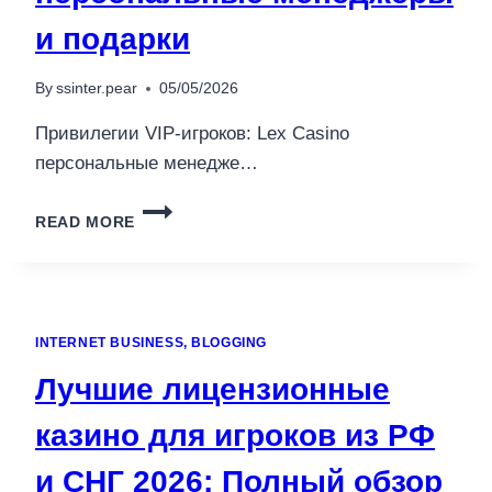
и подарки
By
ssinter.pear
05/05/2026
Привилегии VIP-игроков: Lex Casino
персональные менедже…
ПРИВИЛЕГИИ
READ MORE
VIP-
ИГРОКОВ:
ПЕРСОНАЛЬНЫЕ
МЕНЕДЖЕРЫ
И
INTERNET BUSINESS, BLOGGING
ПОДАРКИ
Лучшие лицензионные
казино для игроков из РФ
и СНГ 2026: Полный обзор