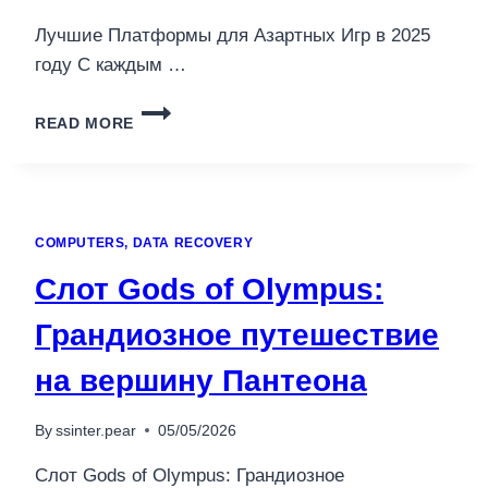
РЕЙТИНГ
Лучшие Платформы для Азартных Игр в 2025
году С каждым …
ЛУЧШИЕ
READ MORE
ПЛАТФОРМЫ
ДЛЯ
АЗАРТНЫХ
ИГР
В
COMPUTERS, DATA RECOVERY
2025
ГОДУ
Слот Gods of Olympus:
Грандиозное путешествие
на вершину Пантеона
By
ssinter.pear
05/05/2026
Слот Gods of Olympus: Грандиозное