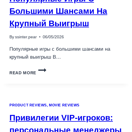
Большими Шансами На
Крупный Выигрыш
By
ssinter.pear
06/05/2026
Популярные игры с большими шансами на
крупный выигрыш В…
ПОПУЛЯРНЫЕ
READ MORE
ИГРЫ
С
БОЛЬШИМИ
ШАНСАМИ
НА
PRODUCT REVIEWS, MOVIE REVIEWS
КРУПНЫЙ
ВЫИГРЫШ
Привилегии VIP-игроков:
персональные менеджеры