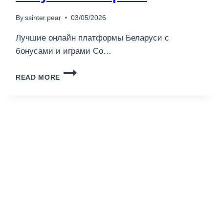
By
ssinter.pear
03/05/2026
Лучшие онлайн платформы Беларуси с
бонусами и играми Со…
ЛУЧШИЕ
READ MORE
ОНЛАЙН
ПЛАТФОРМЫ
БЕЛАРУСИ
С
БОНУСАМИ
И
ИГРАМИ