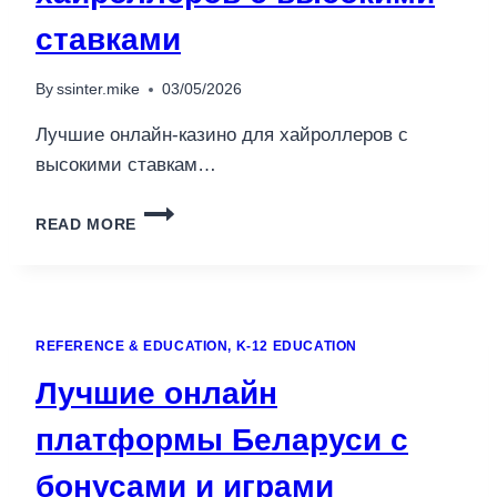
ставками
By
ssinter.mike
03/05/2026
Лучшие онлайн-казино для хайроллеров с
высокими ставкам…
ЛУЧШИЕ
READ MORE
ОНЛАЙН-
КАЗИНО
ДЛЯ
ХАЙРОЛЛЕРОВ
С
REFERENCE & EDUCATION, K-12 EDUCATION
ВЫСОКИМИ
СТАВКАМИ
Лучшие онлайн
платформы Беларуси с
бонусами и играми