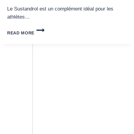
Le Sustandrol est un complément idéal pour les
athlètes…
DÉCOUVERTE
READ MORE
DU
SUSTANDROL
POUR
LES
ATHLÈTES
MODERNES