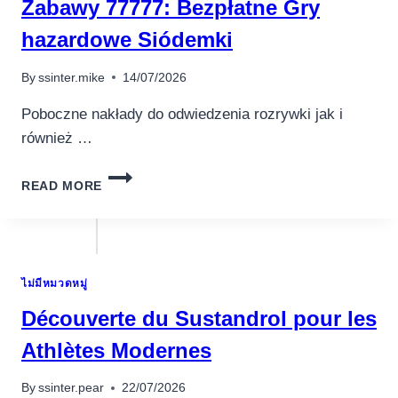
Zabawy 77777: Bezpłatne Gry
RÓWNIEŻ
AUTOMATÓW
hazardowe Siódemki
By
ssinter.mike
14/07/2026
Poboczne nakłady do odwiedzenia rozrywki jak i
również …
ZABAWY
READ MORE
77777:
BEZPŁATNE
GRY
HAZARDOWE
SIÓDEMKI
ไม่มีหมวดหมู่
Découverte du Sustandrol pour les
Athlètes Modernes
By
ssinter.pear
22/07/2026