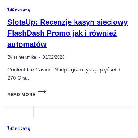
บันเทิง
I
อุปกรณ์เพื่อความ
ไม่มีหมวดหมู่
CULTURISTI
บันเทิง
SlotsUp: Recenzje kasyn sieciowy
หูฟัง
FlashDash Promo jak i również
ลำโพง
โทรทัศน์
automatów
สินค้าตามแบรนด์
By
ssinter.mike
03/02/2026
Content Ice Casino: Nadprogram tysiąc pięćset +
270 Gra…
SLOTSUP:
READ MORE
RECENZJE
KASYN
SIECIOWY
FLASHDASH
PROMO
ไม่มีหมวดหมู่
JAK
I