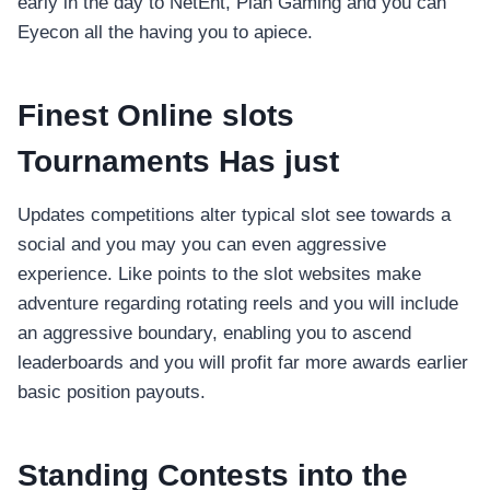
early in the day to NetEnt, Plan Gaming and you can
Eyecon all the having you to apiece.
Finest Online slots
โทรศัพท์มือถือ
Tournaments Has just
โทรศัพท์มือถือ
โทรศัพท์มือถือ
Updates competitions alter typical slot see towards a
อุปกรณ์เสริม
social and you may you can even aggressive
โทรศัพท์
experience. Like points to the slot websites make
adventure regarding rotating reels and you will include
สินค้าตามแบรนด์
an aggressive boundary, enabling you to ascend
leaderboards and you will profit far more awards earlier
basic position payouts.
Standing Contests into the