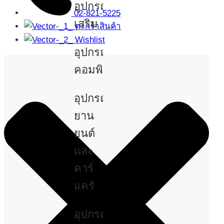
อุปกรณ์
02-821-5225
เสริม
ตะกร้าสินค้า
Wishlist
อุปกรณ์
คอมพิวเตอร์
อุปกรณ์
ยาน
ยนต์
และ
คาร์
แคร์
อุปกรณ์