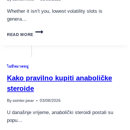
Whether it isn’t you, lowest volatility slots is
genera…
IDEAS
READ MORE
ON
HOW
TO
WINNINGS
IN
ไม่มีหมวดหมู่
THE
SLOTS
Kako pravilno kupiti anaboličke
ON
THE
steroide
INTERNET
SIX
By
ssinter.pear
03/08/2026
TIPS
YOU
U današnje vrijeme, anabolički steroidi postali su
TO
popu…
ENHANCE
YOUR