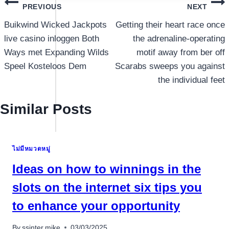
แนะแนว
PREVIOUS
NEXT
เรื่อง
Buikwind Wicked Jackpots
Getting their heart race once
live casino inloggen Both
the adrenaline-operating
Ways met Expanding Wilds
motif away from ber off
Speel Kosteloos Dem
Scarabs sweeps you against
the individual feet
Similar Posts
ไม่มีหมวดหมู่
Ideas on how to winnings in the
slots on the internet six tips you
to enhance your opportunity
By
ssinter.mike
03/03/2025