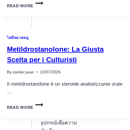
KAKO
OPPORTUNITY
READ MORE
PRAVILNO
KUPITI
ANABOLIČKE
STEROIDE
ไม่มีหมวดหมู่
Metildrostanolone: La Giusta
Scelta per i Culturisti
By
ssinter.pear
13/07/2026
Il metildrostanolone è un steroide anabolizzante orale
…
METILDROSTANOLONE:
READ MORE
LA
GIUSTA
SCELTA
อุปกรณ์เพื่อความ
PER