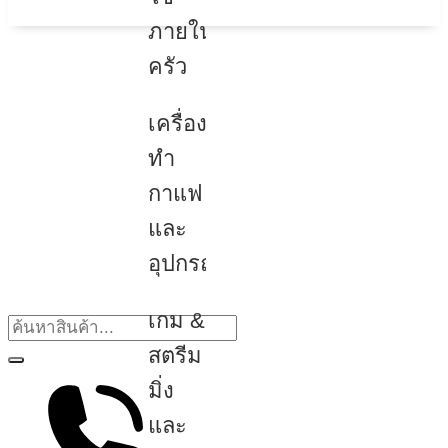
ภายใน
ครัว
เครื่อง
ทำ
กาแฟ
และ
อุปกรณ์
เกม &
สตรีม
มิ่ง
และ