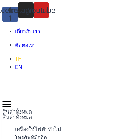
Skip
cebook-
Instagram
Youtube
to
f
content
เกี่ยวกับเรา
ติดต่อเรา
TH
EN
สินค้าทั้งหมด
สินค้าทั้งหมด
เครื่องใช้ไฟฟ้าทั่วไป
โทรศัพท์มือถือ