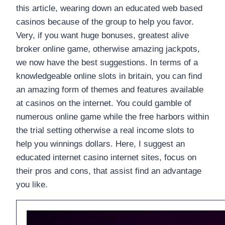
this article, wearing down an educated web based
casinos because of the group to help you favor.
Very, if you want huge bonuses, greatest alive
broker online game, otherwise amazing jackpots,
we now have the best suggestions. In terms of a
knowledgeable online slots in britain, you can find
an amazing form of themes and features available
at casinos on the internet. You could gamble of
numerous online game while the free harbors within
the trial setting otherwise a real income slots to
help you winnings dollars. Here, I suggest an
educated internet casino internet sites, focus on
their pros and cons, that assist find an advantage
you like.