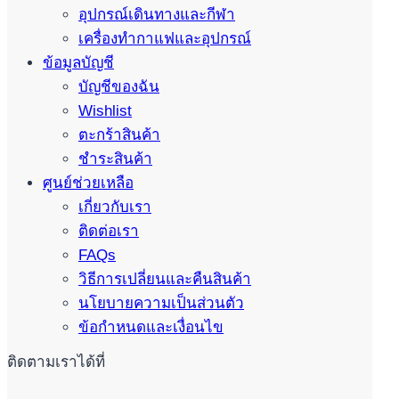
อุปกรณ์เดินทางและกีฬา
เครื่องทำกาแฟและอุปกรณ์
ข้อมูลบัญชี
บัญชีของฉัน
Wishlist
ตะกร้าสินค้า
ชำระสินค้า
ศูนย์ช่วยเหลือ
เกี่ยวกับเรา
ติดต่อเรา
FAQs
วิธีการเปลี่ยนและคืนสินค้า
นโยบายความเป็นส่วนตัว
ข้อกำหนดและเงื่อนไข
ติดตามเราได้ที่