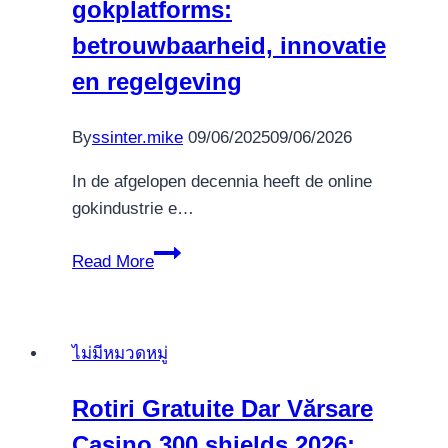
gokplatforms:
betrouwbaarheid, innovatie
en regelgeving
By
ssinter.mike
09/06/2025
09/06/2026
In de afgelopen decennia heeft de online
gokindustrie e…
De
Read More
evolutie
van
online
ไม่มีหมวดหมู่
gokplatforms:
betrouwbaarheid,
Rotiri Gratuite Dar Vărsare
innovatie
Casino 300 shields 2026:
en