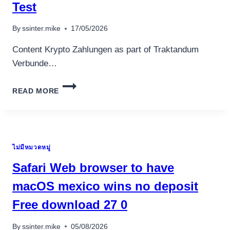
อุปกรณ์เพื่อความบันเทิง
Test
อุปกรณ์เพื่อความบันเทิง
By
ssinter.mike
17/05/2026
หูฟัง
ลำโพง
Content Krypto Zahlungen as part of Traktandum
โทรทัศน์
Verbunde…
สินค้าตามแบรนด์
ECHTGELD
READ MORE
CASINOS
2026:
TRAKTANDUM
ANBIETER
UNTER
ไม่มีหมวดหมู่
EINSATZ
VON
Safari Web browser to have
ECHTEM
PAYOUT
macOS mexico wins no deposit
INOFFIZIELLER
Free download 27 0
DRAGON
SPIN
CASINO
By
ssinter.mike
05/08/2026