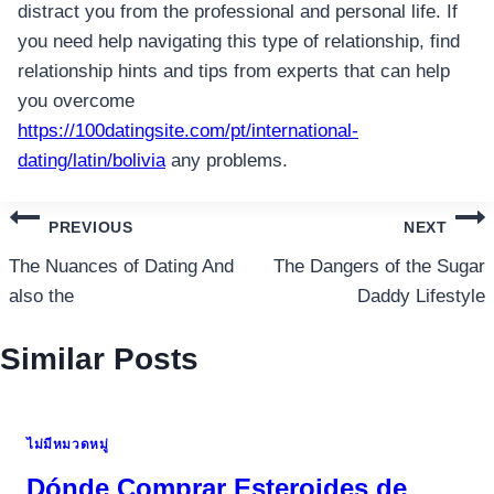
distract you from the professional and personal life. If
you need help navigating this type of relationship, find
relationship hints and tips from experts that can help
you overcome
https://100datingsite.com/pt/international-
dating/latin/bolivia
any problems.
แนะแนว
PREVIOUS
NEXT
เรื่อง
The Nuances of Dating And
The Dangers of the Sugar
also the
Daddy Lifestyle
Similar Posts
ไม่มีหมวดหมู่
Dónde Comprar Esteroides de