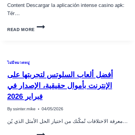
Content Descargar la aplicación intense casino apk:
Tér…
88
READ MORE
FORTUNES
TRAGAMONEDAS
REVISIÓN
DESCARGAR
LA
ไม่มีหมวดหมู่
APLICACIÓN
INTENSE
أفضل ألعاب السلوتس لتجربتها على
CASINO
APK
الإنترنت بأموال حقيقية، الإصدار في
2025
فبراير 2026
PRUÉBALO
GRATUITO
By
ssinter.mike
04/05/2026
معرفة الاختلافات تُمكّنك من اختيار الحل الأمثل الذي يُن…
أفضل