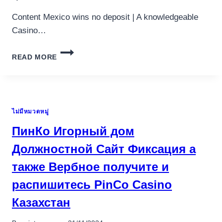
MITARBEITER
TEST
Content Mexico wins no deposit | A knowledgeable
Casino…
SAFARI
READ MORE
WEB
BROWSER
TO
HAVE
MACOS
ไม่มีหมวดหมู่
MEXICO
WINS
ПинКо Игорный дом
NO
DEPOSIT
Должностной Сайт Фиксация а
FREE
также Вербное получите и
DOWNLOAD
27
распишитесь PinСo Casino
0
Казахстан