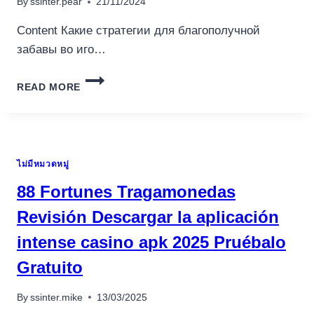
By
ssinter.pear
21/11/2024
Content Какие стратегии для благополучной
забавы во иго…
ПИНКО
READ MORE
ИГОРНЫЙ
ДОМ
ДОЛЖНОСТНОЙ
САЙТ
ФИКСАЦИЯ
ไม่มีหมวดหมู่
А
ТАКЖЕ
88 Fortunes Tragamonedas
ВЕРБНОЕ
ПОЛУЧИТЕ
Revisión Descargar la aplicación
И
intense casino apk 2025 Pruébalo
РАСПИШИТЕСЬ
PINСO
Gratuito
CASINO
КАЗАХСТАН
By
ssinter.mike
13/03/2025