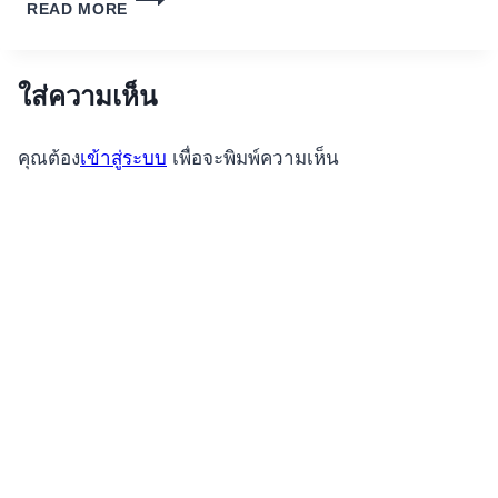
READ MORE
ألعاب
السلوتس
لتجربتها
على
ใส่ความเห็น
الإنترنت
بأموال
คุณต้อง
เข้าสู่ระบบ
เพื่อจะพิมพ์ความเห็น
حقيقية،
الإصدار
في
فبراير
2026