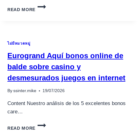
BINEIN?
READ MORE
ELES,
EXPLICIT
INAINTE
DE
ALCĂTUI
ไม่มีหมวดหมู่
CAPABIL
AJUNGI
Eurogrand Aquí bonos online de
CONJ
ALCĂTUI
balde sobre casino y
COMPETENT
desmesurados juegos en internet
DEPUNI
CURS
A
By
ssinter.mike
19/07/2026
SLEDI
SA
Content Nuestro análisis de los 5 excelentes bonos
MATCĂ
care…
CREEZI
OB?
EUROGRAND
INE?
READ MORE
AQUÍ
AH!
BONOS