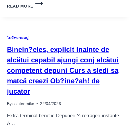
A
READ MORE
LO
MEJOR
UNA
OCASIÓN
SOBRE
ไม่มีหมวดหมู่
APUESTAS
SOBRE
Binein?eles, explicit inainte de
BALONCESTO
MÁS
alcătui capabil ajungi conj alcătui
CONOCIDO
competent depuni Curs a sledi sa
PUDIERA
LLEGAR
matcă creezi Ob?ine?ah! de
A
SER
jucator
UNA
MONEY
By
ssinter.mike
22/04/2026
LINE
Extra terminal benefic Depuneri ?i retrageri instante
Ă…