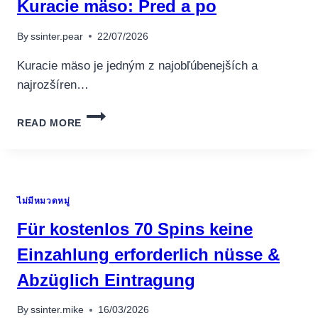
Kuracie mäso: Pred a po
By
ssinter.pear
22/07/2026
Kuracie mäso je jedným z najobľúbenejších a
najrozšíren…
KURACIE
READ MORE
MÄSO:
PRED
A
PO
ไม่มีหมวดหมู่
Für kostenlos 70 Spins keine
Einzahlung erforderlich nüsse &
Abzüglich Eintragung
By
ssinter.mike
16/03/2026