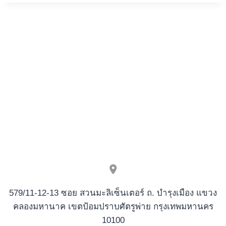
DE
ONLINE
JUCATOR
DE
BALDE
SOBRE
CASINO
Y
DESMESURADOS
JUEGOS
EN
INTERNET
579/11-12-13 ซอย สวนมะลิเซ็นเตอร์ ถ. บำรุงเมือง แขวง
คลองมหานาค เขตป้อมปราบศัตรูพ่าย กรุงเทพมหานคร
10100