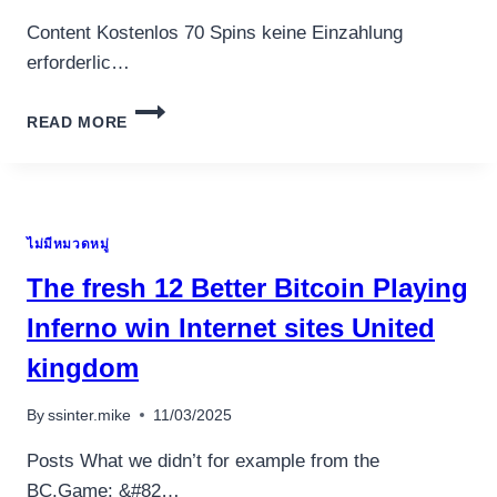
Content Kostenlos 70 Spins keine Einzahlung
erforderlic…
FÜR
READ MORE
KOSTENLOS
70
SPINS
KEINE
EINZAHLUNG
ไม่มีหมวดหมู่
ERFORDERLICH
NÜSSE
The fresh 12 Better Bitcoin Playing
&
ABZÜGLICH
Inferno win Internet sites United
EINTRAGUNG
kingdom
By
ssinter.mike
11/03/2025
Posts What we didn’t for example from the
BC.Game: &#82…