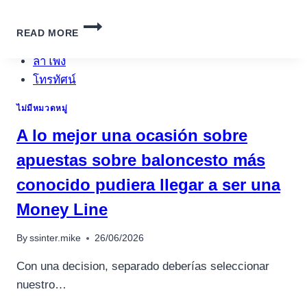
อุปกรณ์เพื่อความบันเทิง
อุปกรณ์เพื่อความบันเทิง
THE
READ MORE
FRESH
หูฟัง
12
ลำโพง
BETTER
โทรทัศน์
BITCOIN
PLAYING
สินค้าตามแบรนด์
ไม่มีหมวดหมู่
INFERNO
WIN
A lo mejor una ocasión sobre
INTERNET
SITES
apuestas sobre baloncesto más
UNITED
conocido pudiera llegar a ser una
KINGDOM
Money Line
By
ssinter.mike
26/06/2026
Con una decision, separado deberías seleccionar
nuestro…