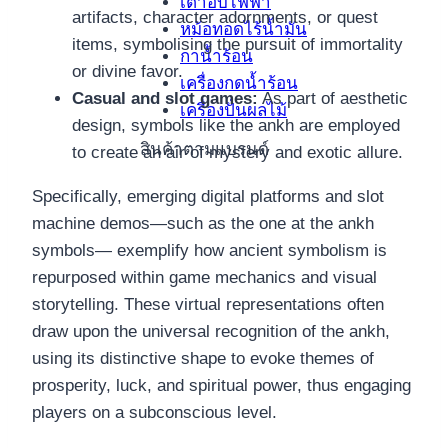
เตาอบไฟฟ้า
artifacts, character adornments, or quest
หม้อทอดไร้น้ำมัน
items, symbolising the pursuit of immortality
กาน้ำร้อน
or divine favor.
เครื่องกดน้ำร้อน
Casual and slot games:
As part of aesthetic
เครื่องปั่นผลไม้
design, symbols like the ankh are employed
สินค้าตามแบรนด์
to create an air of mystery and exotic allure.
Specifically, emerging digital platforms and slot
machine demos—such as the one at the ankh
symbols— exemplify how ancient symbolism is
repurposed within game mechanics and visual
storytelling. These virtual representations often
draw upon the universal recognition of the ankh,
using its distinctive shape to evoke themes of
prosperity, luck, and spiritual power, thus engaging
players on a subconscious level.