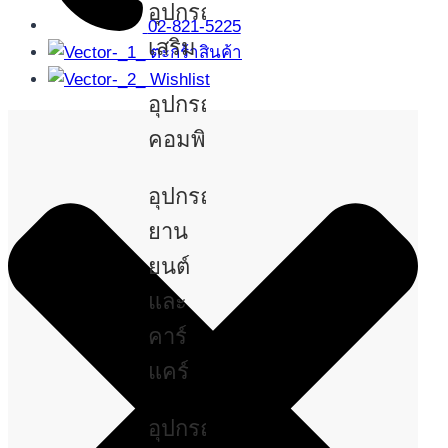
อุปกรณ์
02-821-5225
เสริม
ตะกร้าสินค้า
Wishlist
อุปกรณ์
คอมพิวเตอร์
อุปกรณ์
ยาน
ยนต์
และ
คาร์
แคร์
อุปกรณ์