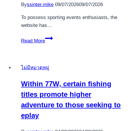
Culturismo
By
ssinter.mike
09/07/2026
09/07/2026
To possess sporting events enthusiasts, the
website has…
Maximum
Read More
choice
limits
through
ไม่มีหมวดหมู่
the
incentive
Within 77W, certain fishing
play
titles promote higher
forfeit
profits
adventure to those seeking to
if
eplay
the
surpassed