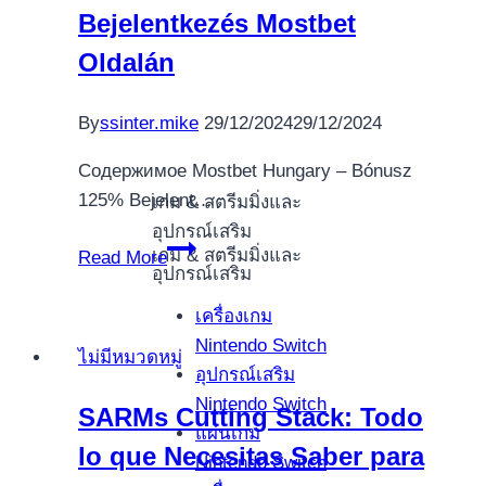
Bejelentkezés Mostbet
and
Oldalán
controlled
entryway
things
By
ssinter.mike
29/12/2024
29/12/2024
in
Содержимое Mostbet Hungary – Bónusz
lieu
125% Bejelent…
เกม & สตรีมมิ่งและ
of
อุปกรณ์เสริม
headline
Mostbet
เกม & สตรีมมิ่งและ
Read More
jackpots
อุปกรณ์เสริม
Hungary
Bónusz
เครื่องเกม
125%
Nintendo Switch
ไม่มีหมวดหมู่
Ingyenes
อุปกรณ์เสริม
Kedvezményes
Nintendo Switch
SARMs Cutting Stack: Todo
Játék
แผ่นเกม
lo que Necesitas Saber para
Bejelentkezés
Nintendo Switch
Mostbet