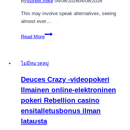
By
ssinter.mike
04/08/2026
04/08/2026
This may involve speak alternatives, seeing
almost ever…
Within
Read More
77W,
certain
fishing
ไม่มีหมวดหมู่
titles
promote
Deuces Crazy -videopokeri
higher
Ilmainen online-elektroninen
adventure
to
pokeri Rebellion casino
those
ensitalletusbonus ilman
seeking
latausta
to
eplay