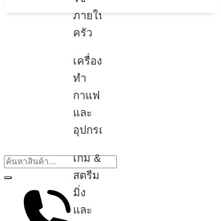
ภายใน
ครัว
เครื่อง
ทำ
กาแฟ
และ
อุปกรณ์
เกม &
สตรีม
มิ่ง
และ