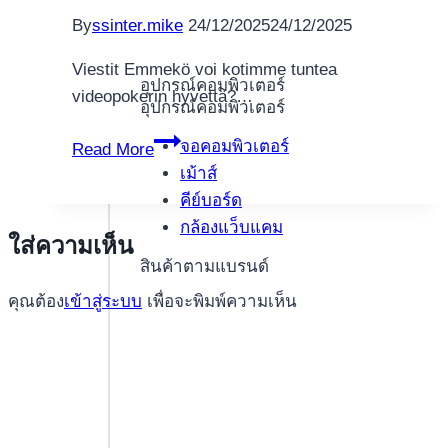
By
ssinter.mike
24/12/2025
24/12/2025
Viestit Emmekö voi kotimme tuntea
อุปกรณ์คอมพิวเตอร์
videopokerin hyvettä?…
อุปกรณ์คอมพิวเตอร์
Deuces
จอคอมพิวเตอร์
Read More
Crazy
เม้าส์
-
คีย์บอร์ด
videopokeri
กล้องแว็บแคม
ใส่ความเห็น
Ilmainen
สินค้าตามแบรนด์
online-
คุณต้อง
เข้าสู่ระบบ
เพื่อจะพิมพ์ความเห็น
elektroninen
pokeri
Rebellion
casino
ensitalletusbonus
ilman