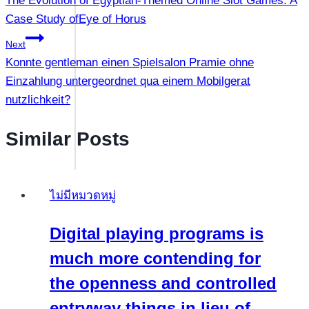
The Evolution of Egyptian-Themed Online Slot Games: A
เรื่อง
Case Study ofEye of Horus
Next
Konnte gentleman einen Spielsalon Pramie ohne
Einzahlung untergeordnet qua einem Mobilgerat
nutzlichkeit?
Similar Posts
ไม่มีหมวดหมู่
Digital playing programs is
much more contending for
the openness and controlled
entryway things in lieu of