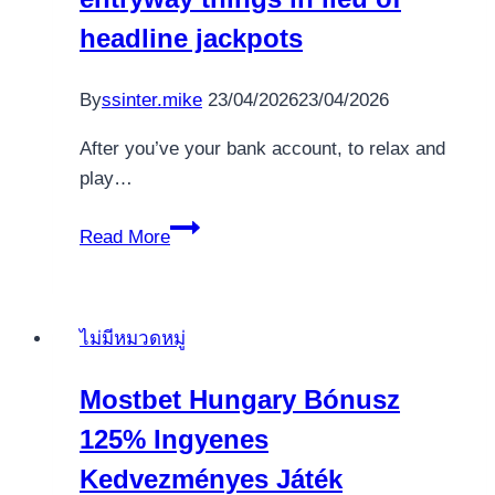
headline jackpots
By
ssinter.mike
23/04/2026
23/04/2026
After you’ve your bank account, to relax and
play…
Digital
Read More
playing
programs
is
ไม่มีหมวดหมู่
much
more
Mostbet Hungary Bónusz
contending
125% Ingyenes
for
the
Kedvezményes Játék
openness