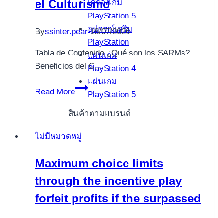
el Culturismo
เครื่องเกม
Oldalán
PlayStation 5
อุปกรณ์เสริม
By
ssinter.pear
18/07/2026
PlayStation
Tabla de Contenido ¿Qué son los SARMs?
แผ่นเกม
Beneficios del C…
PlayStation 4
แผ่นเกม
SARMs
Read More
PlayStation 5
Cutting
Stack:
สินค้าตามแบรนด์
Todo
ไม่มีหมวดหมู่
lo
que
Maximum choice limits
Necesitas
through the incentive play
Saber
para
forfeit profits if the surpassed
el