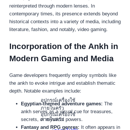
reinterpreted through modern lenses. In
contemporary times, its presence extends beyond
historical contexts into a variety of media, including
literature, fashion, and notably, video gaming.
Incorporation of the Ankh in
Modern Gaming and Media
Game developers frequently employ symbols like
the ankh to evoke intrigue and establish thematic
depth. Notable examples include:
อุปกรณ์เครื่องใช้
Egyptian-themed adventure games:
The
ภายในครัว
ankh serves as a visual cue for treasures,
อุปกรณ์เครื่องใช้
ภายในครัว
secrets, or mystical powers.
Fantasy and RPG genres:
It often appears in