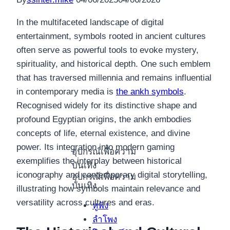
In the multifaceted landscape of digital
entertainment, symbols rooted in ancient cultures
often serve as powerful tools to evoke mystery,
spirituality, and historical depth. One such emblem
that has traversed millennia and remains influential
in contemporary media is
the ankh symbols
.
Recognised widely for its distinctive shape and
profound Egyptian origins, the ankh embodies
concepts of life, eternal existence, and divine
power. Its integration into modern gaming
อุปกรณ์เพื่อความ
exemplifies the interplay between historical
บันเทิง
iconography and contemporary digital storytelling,
อุปกรณ์เพื่อความ
บันเทิง
illustrating how symbols maintain relevance and
versatility across cultures and eras.
หูฟัง
ลำโพง