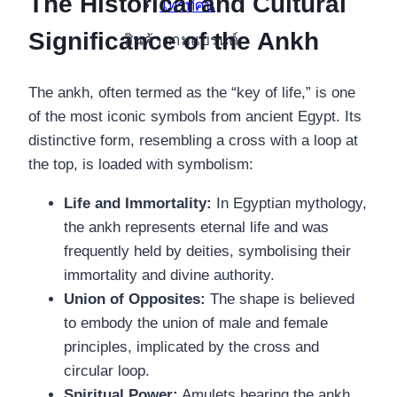
The Historical and Cultural
โทรทัศน์
Significance of the Ankh
สินค้าตามแบรนด์
The ankh, often termed as the “key of life,” is one
of the most iconic symbols from ancient Egypt. Its
distinctive form, resembling a cross with a loop at
the top, is loaded with symbolism:
Life and Immortality:
In Egyptian mythology,
the ankh represents eternal life and was
frequently held by deities, symbolising their
immortality and divine authority.
Union of Opposites:
The shape is believed
to embody the union of male and female
principles, implicated by the cross and
circular loop.
Spiritual Power:
Amulets bearing the ankh