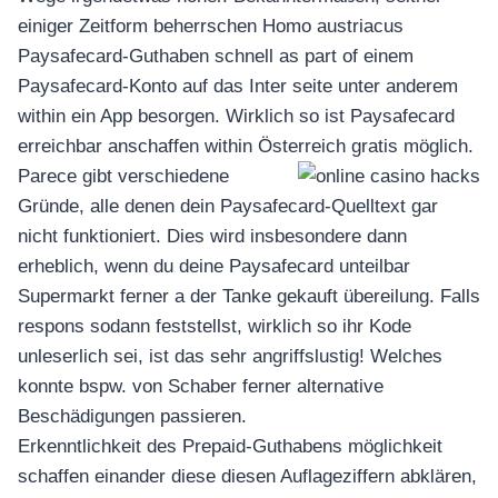
einiger Zeitform beherrschen Homo austriacus
Paysafecard-Guthaben schnell as part of einem
Paysafecard-Konto auf das Inter seite unter anderem
within ein App besorgen. Wirklich so ist Paysafecard
erreichbar anschaffen within Österreich gratis möglich.
Parece gibt verschiedene
Gründe, alle denen dein Paysafecard-Quelltext gar
nicht funktioniert. Dies wird insbesondere dann
erheblich, wenn du deine Paysafecard unteilbar
Supermarkt ferner a der Tanke gekauft übereilung. Falls
respons sodann feststellst, wirklich so ihr Kode
อุปกรณ์เครื่องใช้ภายในครัว
อุปกรณ์เครื่องใช้ภายในครัว
unleserlich sei, ist das sehr angriffslustig! Welches
konnte bspw. von Schaber ferner alternative
เตาอบไฟฟ้า
Beschädigungen passieren.
หม้อทอดไร้น้ำมัน
Erkenntlichkeit des Prepaid-Guthabens möglichkeit
กาน้ำร้อน
schaffen einander diese diesen Auflageziffern abklären,
เครื่องกดน้ำร้อน