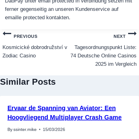
DaoPay unter email protected in verbindung setzen mit
ferner gegenseitig an unseren Kundenservice auf
emaille protected kontakten.
แนะแนว
PREVIOUS
NEXT
เรื่อง
Kosmicické dobrodružství v
Tagesordnungspunkt Liste:
Zodiac Casino
74 Deutsche Online Casinos
2025 im Vergleich
Similar Posts
Ervaar de Spanning van Aviator: Een
Hoogvliegend Multiplayer Crash Game
By
ssinter.mike
15/03/2026