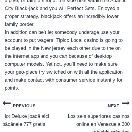
a give, or take a shot at the side bets within the Atlantic
City Black-jack and you will Perfect Sets. Enjoyed a
proper strategy, blackjack offers an incredibly lower
family border.
In addition can be’t let somebody underage use your
account to put wagers. Tipico Local casino is going to
be played in the New jersey each other due to the on
the internet app and you can because of desktop
computer models. Yet not, you’ll need to make sure
your geo-place try switched on with all the application
and make contact with consumer service instantly for
points.
แนะแนว
PREVIOUS
NEXT
เรื่อง
Hot Deluxe joacă aici
Los seis superiores casinos
păcănele 777 gratis
online en Venezuela 300