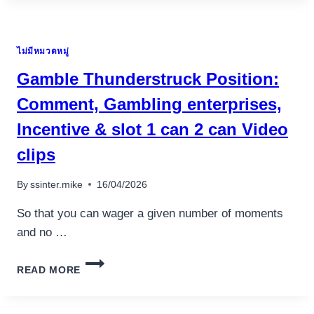
BEST
500
FIRST
ไม่มีหมวดหมู่
DEPOSIT
CASINO
Gamble Thunderstruck Position:
BONUS
GAMBLING
Comment, Gambling enterprises,
ENTERPRISES
Incentive & slot 1 can 2 can Video
WITH
NO
clips
DEPOSIT
BONUS
By
ssinter.mike
16/04/2026
So that you can wager a given number of moments
and no …
GAMBLE
READ MORE
THUNDERSTRUCK
POSITION:
COMMENT,