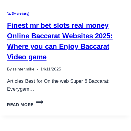
GAMBLING
ENTERPRISES,
ไม่มีหมวดหมู่
INCENTIVE
&
Finest mr bet slots real money
SLOT
1
Online Baccarat Websites 2025:
CAN
Where you can Enjoy Baccarat
2
CAN
Video game
VIDEO
CLIPS
By
ssinter.mike
14/11/2025
Articles Best for On the web Super 6 Baccarat:
Everygam…
FINEST
READ MORE
MR
BET
SLOTS
REAL