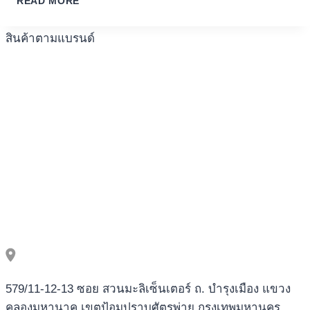
READ MORE
DES
เครื่องปั่นผลไม้
ENJOY
STÉROÏDES
ALSO
SUR
สินค้าตามแบรนด์
PROVIDES
LA
WAY
PERFORMANCE
TOO
PHYSIQUE
MANY
DEVELOPMENTAL
BENEFITS
FOR
YOUNGSTERS!
COLLEGE
STUDENTS
WHOM
DEAL
WITH
QUICK
DINOSAUR
TOYS
MAKE
FINE
579/11-12-13 ซอย สวนมะลิเซ็นเตอร์ ถ. บำรุงเมือง แขวง
ENGINE
คลองมหานาค เขตป้อมปราบศัตรูพ่าย กรุงเทพมหานคร