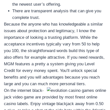
อุปกรณ์เพื่อความบันเทิง
the newest user’s offering.
อุปกรณ์เพื่อความบันเทิง
There are transparent analysis that can give you
หูฟัง
complete trust.
ลำโพง
Because the anyone who has knowledgeable a similar
โทรทัศน์
issues about protection and legitimacy, I know the
importance of looking a trusting platform. While the
สินค้าตามแบรนด์
acceptance incentives typically vary from 50 to help
you 100, the straightforward words build this type of
also offers for example attractive. If you need rewards,
MGM features a pretty a system giving you Level
Credit for every money spent. You’ll unlock special
benefits and you will advantages because you reach
large and you can much more personal tiers.
On the internet black-
jack video game are provided by most finest online
casino labels. Enjoy vintage blackjack away from 0.50