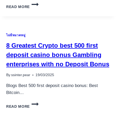
WIE
READ MORE
SCHON
ERWAHNT,
SEHEN
UNSEREINER
FIREVEGAS
ไม่มีหมวดหมู่
SPIELSAAL
FOLGENDE
8 Greatest Crypto best 500 first
UNTERDURCHSCHNITTLICHEN
SICHERHEITSINDEX
deposit casino bonus Gambling
VORLIEGEN
enterprises with no Deposit Bonus
By
ssinter.pear
19/03/2025
Blogs Best 500 first deposit casino bonus: Best
Bitcoin…
8
READ MORE
GREATEST
CRYPTO