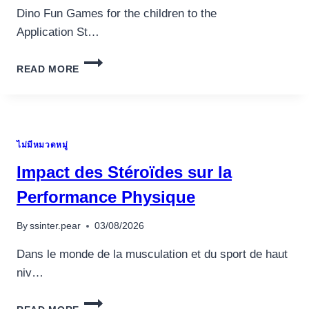
‎‎Dino Fun Games for the children to the
Application St…
IT’S
READ MORE
IDEAL
FOR
CURIOUS
CHILDREN
WHO
ไม่มีหมวดหมู่
WOULD
LIKE
Impact des Stéroïdes sur la
TO
LEARN
Performance Physique
อุปกรณ์เครื่องใช้ภายในครัว
ABOUT
อุปกรณ์เครื่องใช้ภายในครัว
THIS
By
ssinter.pear
03/08/2026
TYPE
เตาอบไฟฟ้า
OF
Dans le monde de la musculation et du sport de haut
PREHISTORIC
หม้อทอดไร้น้ำมัน
niv…
PETS.
กาน้ำร้อน
DINOSAUR-
เครื่องกดน้ำร้อน
IMPACT
THEMED