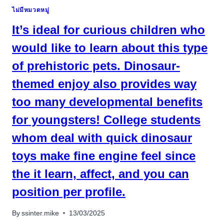
MONEY
ไม่มีหมวดหมู่
ONLINE
BACCARAT
It’s ideal for curious children who
WEBSITES
2025:
would like to learn about this type
WHERE
of prehistoric pets. Dinosaur-
YOU
CAN
themed enjoy also provides way
ENJOY
BACCARAT
too many developmental benefits
VIDEO
GAME
for youngsters! College students
whom deal with quick dinosaur
toys make fine engine feel since
the it learn, affect, and you can
position per profile.
By
ssinter.mike
13/03/2025