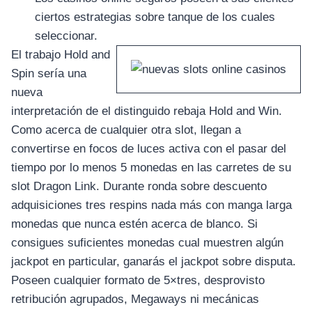
อุปกรณ์เพื่อความบันเทิง
อุปกรณ์เพื่อความบันเทิง
ciertos estrategias sobre tanque de los cuales
seleccionar.
หูฟัง
El trabajo Hold and
ลำโพง
Spin serí­a una
โทรทัศน์
nueva
สินค้าตามแบรนด์
interpretación de el distinguido rebaja Hold and Win.
Como acerca de cualquier otra slot, llegan a
convertirse en focos de luces activa con el pasar del
tiempo por lo menos 5 monedas en las carretes de su
slot Dragon Link. Durante ronda sobre descuento
adquisiciones tres respins nada más con manga larga
monedas que nunca estén acerca de blanco. Si
consigues suficientes monedas cual muestren algún
jackpot en particular, ganarás el jackpot sobre disputa.
Poseen cualquier formato de 5×tres, desprovisto
retribución agrupados, Megaways ni mecánicas