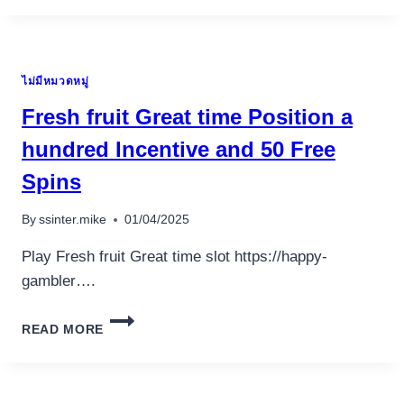
LEPRECHAUN
GOES
EGYPT
$5
ไม่มีหมวดหมู่
DEPOSIT
SLOT
Fresh fruit Great time Position a
ON
THE
hundred Incentive and 50 Free
WEB
Spins
FOR
FREE
WITHOUT
By
ssinter.mike
01/04/2025
INSTALL
Play Fresh fruit Great time slot https://happy-
gambler….
FRESH
READ MORE
FRUIT
GREAT
TIME
POSITION