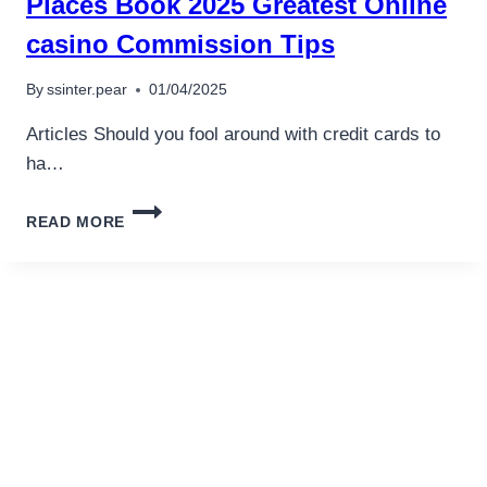
Places Book 2025 Greatest Online
IS
SENSIBLE
casino Commission Tips
COMPARED
TO
By
ssinter.pear
01/04/2025
GLOBE
REQUIREMENTS
Articles Should you fool around with credit cards to
ha…
PLACES
READ MORE
BOOK
2025
GREATEST
ONLINE
CASINO
COMMISSION
TIPS