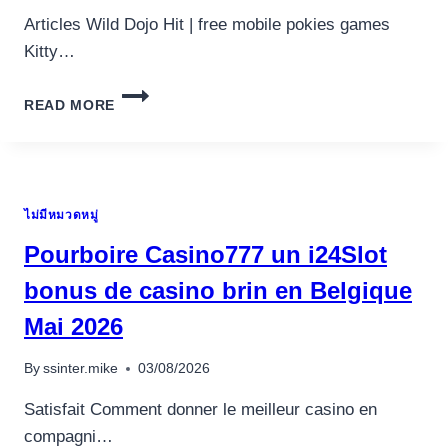
Articles Wild Dojo Hit | free mobile pokies games
Kitty…
KITTY
READ MORE
GLITTER
VIDEO
SLOT:
PLAY
CAT
ไม่มีหมวดหมู่
GLITTER
FREE
Pourboire Casino777 un i24Slot
FREE
MOBILE
bonus de casino brin en Belgique
อุปกรณ์เครื่องใช้ภายในครัว
POKIES
อุปกรณ์เครื่องใช้ภายในครัว
Mai 2026
GAMES
PORTS
เตาอบไฟฟ้า
ON
By
ssinter.mike
03/08/2026
หม้อทอดไร้น้ำมัน
THE
WEB
Satisfait Comment donner le meilleur casino en
กาน้ำร้อน
compagni…
เครื่องกดน้ำร้อน