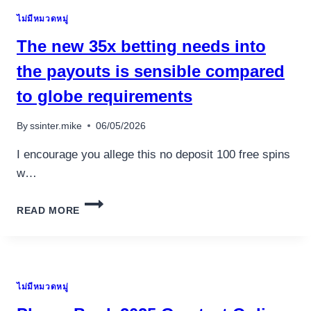
A
ไม่มีหมวดหมู่
HUNDRED
INCENTIVE
The new 35x betting needs into
AND
50
the payouts is sensible compared
FREE
to globe requirements
SPINS
By
ssinter.mike
06/05/2026
I encourage you allege this no deposit 100 free spins
w…
THE
READ MORE
NEW
35X
BETTING
NEEDS
INTO
ไม่มีหมวดหมู่
THE
PAYOUTS