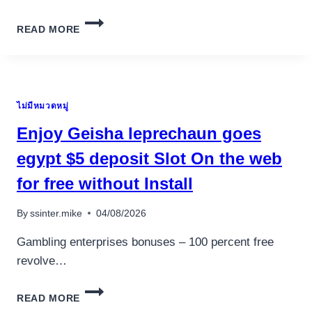
เครื่องปั่นผลไม้
POURBOIRE
READ MORE
CASINO777
สินค้าตามแบรนด์
UN
I24SLOT
BONUS
DE
ไม่มีหมวดหมู่
CASINO
BRIN
Enjoy Geisha leprechaun goes
EN
BELGIQUE
egypt $5 deposit Slot On the web
MAI
for free without Install
2026
By
ssinter.mike
04/08/2026
Gambling enterprises bonuses – 100 percent free
revolve…
ENJOY
READ MORE
GEISHA