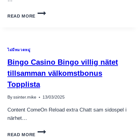
เครื่องปั่นผลไม้
THE
READ MORE
สินค้าตามแบรนด์
RISE
OF
INSTANTANEOUS
PLAY
CASINOS:
ไม่มีหมวดหมู่
ENJOY
YOUR
Bingo Casino Bingo villig nätet
FAVE
GAMES
tillsamman välkomstbonus
ANYTIME,
Topplista
ANYWHERE
By
ssinter.mike
13/03/2025
Content ComeOn Reload extra Chatt sam sidospel i
närhet…
BINGO
READ MORE
CASINO