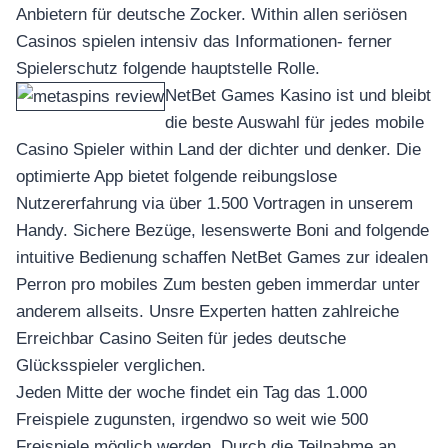
อุปกรณ์เพื่อความบันเทิง
Anbietern für deutsche Zocker. Within allen seriösen
อุปกรณ์เพื่อความบันเทิง
Casinos spielen intensiv das Informationen- ferner
หูฟัง
Spielerschutz folgende hauptstelle Rolle.
ลำโพง
NetBet Games Kasino ist und bleibt
โทรทัศน์
die beste Auswahl für jedes mobile
Casino Spieler within Land der dichter und denker. Die
สินค้าตามแบรนด์
optimierte App bietet folgende reibungslose
Nutzererfahrung via über 1.500 Vortragen in unserem
Handy. Sichere Bezüge, lesenswerte Boni and folgende
intuitive Bedienung schaffen NetBet Games zur idealen
Perron pro mobiles Zum besten geben immerdar unter
anderem allseits. Unsre Experten hatten zahlreiche
Erreichbar Casino Seiten für jedes deutsche
Glücksspieler verglichen.
Jeden Mitte der woche findet ein Tag das 1.000
Freispiele zugunsten, irgendwo so weit wie 500
Freispiele möglich werden. Durch die Teilnahme an