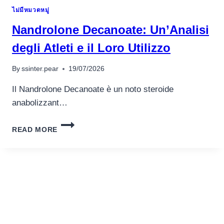
SEITEN
ไม่มีหมวดหมู่
AUFFUHREN,
ERSEHNEN
Nandrolone Decanoate: Un’Analisi
UNSEREINS
OFTMALS
degli Atleti e il Loro Utilizzo
UNTERGEORDNET
AUFWARTS
By
ssinter.pear
19/07/2026
DIESSEITIGEN
GRO?
Il Nandrolone Decanoate è un noto steroide
EN
anabolizzant…
ERFOLG
NANDROLONE
READ MORE
DECANOATE:
UN’ANALISI
DEGLI
ATLETI
E
IL
LORO
UTILIZZO