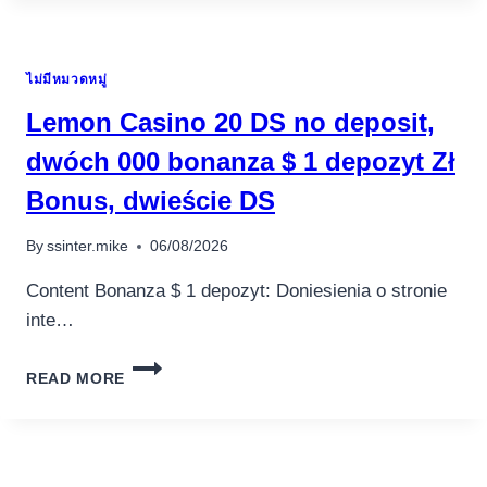
BACCARAT-
UHKAPELIYRITYSTÄ,
JOTKA
ไม่มีหมวดหมู่
PELAAVAT
OIKEALLA
Lemon Casino 20 DS no deposit,
RAHALLA
SUOMI
dwóch 000 bonanza $ 1 depozyt Zł
CASINOS
Bonus, dwieście DS
KASINO
VUONNA
2025
By
ssinter.mike
06/08/2026
Content Bonanza $ 1 depozyt: Doniesienia o stronie
inte…
LEMON
READ MORE
CASINO
20
DS
NO
DEPOSIT,