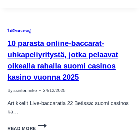
BINGO
VILLIG
NÄTET
TILLSAMMAN
ไม่มีหมวดหมู่
VÄLKOMSTBONUS
TOPPLISTA
10 parasta online-baccarat-
uhkapeliyritystä, jotka pelaavat
oikealla rahalla suomi casinos
kasino vuonna 2025
By
ssinter.mike
24/12/2025
Artikkelit Live-baccaratia 22 Betissä: suomi casinos
ka…
10
READ MORE
PARASTA
ONLINE-