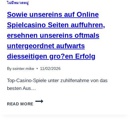
ไม่มีหมวดหมู่
DWÓCH
000
Sowie unsereins auf Online
BONANZA
$
Spielcasino Seiten auffuhren,
1
ersehnen unsereins oftmals
DEPOZYT
ZŁ
untergeordnet aufwarts
BONUS,
DWIEŚCIE
diesseitigen gro?en Erfolg
DS
By
ssinter.mike
11/02/2026
Top-Casino-Spiele unter zuhilfenahme von das
besten Aus…
SOWIE
READ MORE
UNSEREINS
AUF
ONLINE
SPIELCASINO