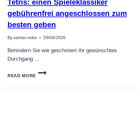
Tetris: einen Spieleklassiker
ッ
DANMARK
ト
SJOV
gebührenfrei angeschlossen zum
マ
2024
シ
besten geben
ン
を
By
ssinter.mike
29/04/2026
お
楽
Behindern Sie wie geschmiert Ihr gewünschtes
し
Durchgang …
み
く
TETRIS:
だ
READ MORE
EINEN
さ
SPIELEKLASSIKER
い
GEBÜHRENFREI
ANGESCHLOSSEN
ZUM
BESTEN
GEBEN