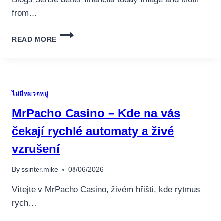
from…
SPORTS
READ MORE
BETTING
ODDS,
TRACES,
SELECTIONS
&
ไม่มีหมวดหมู่
NEWS
2025
MrPacho Casino – Kde na vás
čekají rychlé automaty a živé
อุปกรณ์เครื่องใช้ภายในครัว
vzrušení
อุปกรณ์เครื่องใช้ภายในครัว
By
ssinter.mike
08/06/2026
เตาอบไฟฟ้า
หม้อทอดไร้น้ำมัน
Vítejte v MrPacho Casino, živém hřišti, kde rytmus
กาน้ำร้อน
rych…
เครื่องกดน้ำร้อน