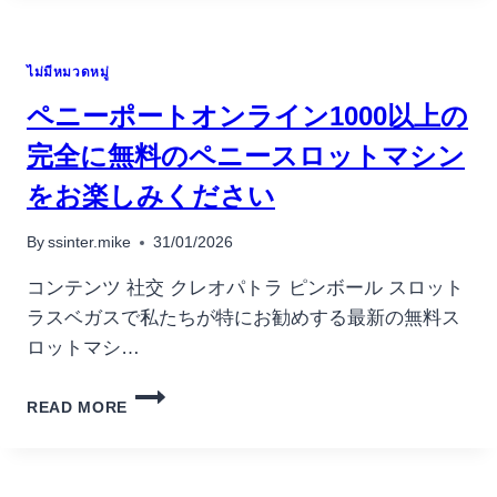
PROGRESS
�
EASIEST
ไม่มีหมวดหมู่
INTERNET
CASINO
ペニーポートオンライン1000以上の
IN
AUSTRALIA
完全に無料のペニースロットマシン
HAVING
をお楽しみください
POKIES
By
ssinter.mike
31/01/2026
コンテンツ 社交 クレオパトラ ピンボール スロット
ラスベガスで私たちが特にお勧めする最新の無料ス
ロットマシ…
ペ
READ MORE
ニ
ー
ポ
ー