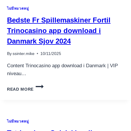
ト
ไม่มีหมวดหมู่
オ
ン
Bedste Fr Spillemaskiner Fortil
ラ
イ
Trinocasino app download i
ン
Danmark Sjov 2024
1000
以
上
By
ssinter.mike
10/11/2025
の
完
Content Trinocasino app download i Danmark | VIP
全
niveau…
に
無
BEDSTE
料
READ MORE
FR
の
SPILLEMASKINER
ペ
FORTIL
ニ
TRINOCASINO
ー
APP
ス
ไม่มีหมวดหมู่
DOWNLOAD
ロ
I