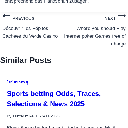
entsprechend das Handschuh zusagen.
แนะแนว
PREVIOUS
NEXT
เรื่อง
Découvrir les Pépites
Where you should Play
Cachées du Verde Casino
Internet poker Games free of
charge
Similar Posts
ไม่มีหมวดหมู่
Sports betting Odds, Traces,
Selections & News 2025
By
ssinter.mike
25/11/2025
Blogs Sense better financial today Image and Motif