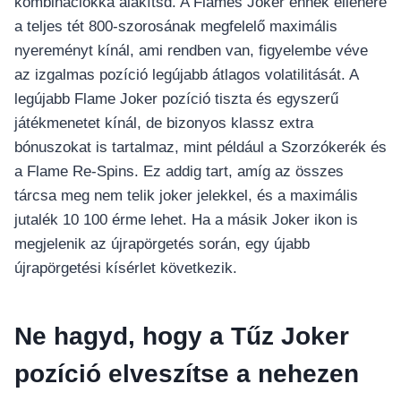
kombinációkká alakítsd. A Flames Joker ennek ellenére
a teljes tét 800-szorosának megfelelő maximális
nyereményt kínál, ami rendben van, figyelembe véve
az izgalmas pozíció legújabb átlagos volatilitását. A
legújabb Flame Joker pozíció tiszta és egyszerű
játékmenetet kínál, de bizonyos klassz extra
bónuszokat is tartalmaz, mint például a Szorzókerék és
a Flame Re-Spins. Ez addig tart, amíg az összes
tárcsa meg nem telik joker jelekkel, és a maximális
jutalék 10 100 érme lehet. Ha a másik Joker ikon is
megjelenik az újrapörgetés során, egy újabb
újrapörgetési kísérlet következik.
Ne hagyd, hogy a Tűz Joker
pozíció elveszítse a nehezen