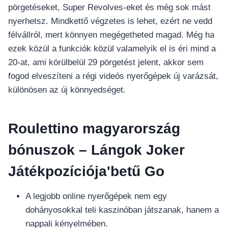
pörgetéseket, Super Revolves-eket és még sok mást
nyerhetsz. Mindkettő végzetes is lehet, ezért ne vedd
félvállról, mert könnyen megégetheted magad. Még ha
ezek közül a funkciók közül valamelyik el is éri mind a
20-at, ami körülbelül 29 pörgetést jelent, akkor sem
fogod elveszíteni a régi videós nyerőgépek új varázsát,
különösen az új könnyedséget.
Roulettino magyarország
bónuszok – Lángok Joker
Játékpozíciója'betű Go
A legjobb online nyerőgépek nem egy
dohányosokkal teli kaszinóban játszanak, hanem a
nappali kényelmében.