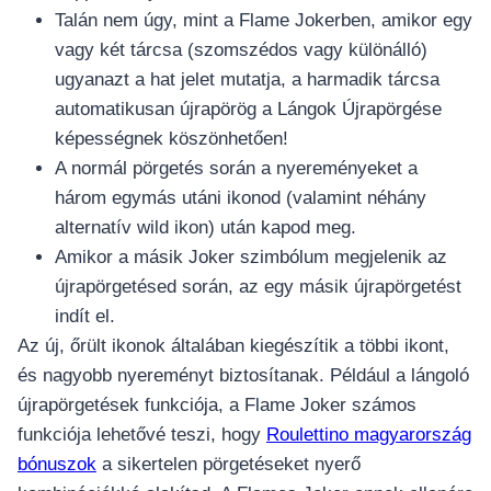
Talán nem úgy, mint a Flame Jokerben, amikor egy
vagy két tárcsa (szomszédos vagy különálló)
ugyanazt a hat jelet mutatja, a harmadik tárcsa
automatikusan újrapörög a Lángok Újrapörgése
képességnek köszönhetően!
A normál pörgetés során a nyereményeket a
három egymás utáni ikonod (valamint néhány
alternatív wild ikon) után kapod meg.
Amikor a másik Joker szimbólum megjelenik az
újrapörgetésed során, az egy másik újrapörgetést
indít el.
Az új, őrült ikonok általában kiegészítik a többi ikont,
és nagyobb nyereményt biztosítanak. Például a lángoló
újrapörgetések funkciója, a Flame Joker számos
funkciója lehetővé teszi, hogy
Roulettino magyarország
bónuszok
a sikertelen pörgetéseket nyerő