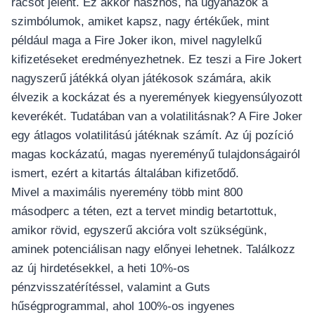
rácsot jelent. Ez akkor hasznos, ha ugyanazok a
szimbólumok, amiket kapsz, nagy értékűek, mint
például maga a Fire Joker ikon, mivel nagylelkű
kifizetéseket eredményezhetnek. Ez teszi a Fire Jokert
nagyszerű játékká olyan játékosok számára, akik
élvezik a kockázat és a nyeremények kiegyensúlyozott
keverékét. Tudatában van a volatilitásnak? A Fire Joker
egy átlagos volatilitású játéknak számít.
Az új pozíció
magas kockázatú, magas nyereményű tulajdonságairól
ismert, ezért a kitartás általában kifizetődő.
Mivel a maximális nyeremény több mint 800
másodperc a téten, ezt a tervet mindig betartottuk,
amikor rövid, egyszerű akcióra volt szükségünk,
aminek potenciálisan nagy előnyei lehetnek. Találkozz
az új hirdetésekkel, a heti 10%-os
pénzvisszatérítéssel, valamint a Guts
hűségprogrammal, ahol 100%-os ingyenes