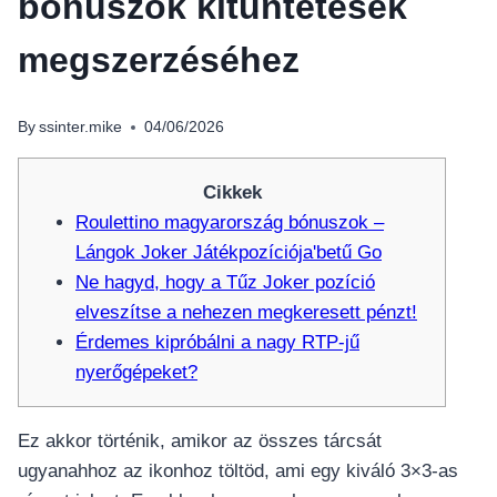
bónuszok kitüntetések
megszerzéséhez
By
ssinter.mike
04/06/2026
Cikkek
Roulettino magyarország bónuszok –
Lángok Joker Játékpozíciója'betű Go
Ne hagyd, hogy a Tűz Joker pozíció
elveszítse a nehezen megkeresett pénzt!
Érdemes kipróbálni a nagy RTP-jű
nyerőgépeket?
Ez akkor történik, amikor az összes tárcsát
ugyanahhoz az ikonhoz töltöd, ami egy kiváló 3×3-as