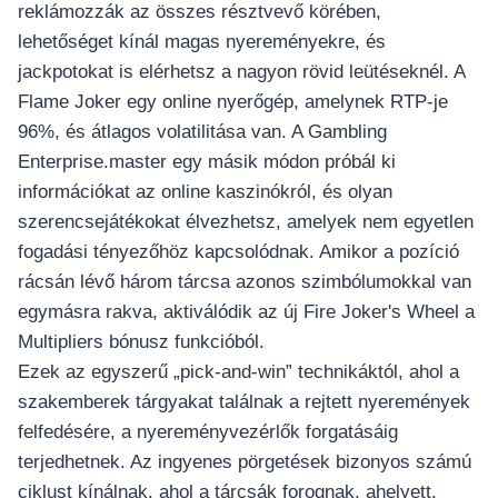
reklámozzák az összes résztvevő körében,
lehetőséget kínál magas nyereményekre, és
jackpotokat is elérhetsz a nagyon rövid leütéseknél. A
Flame Joker egy online nyerőgép, amelynek RTP-je
96%, és átlagos volatilitása van. A Gambling
Enterprise.master egy másik módon próbál ki
információkat az online kaszinókról, és olyan
szerencsejátékokat élvezhetsz, amelyek nem egyetlen
fogadási tényezőhöz kapcsolódnak. Amikor a pozíció
rácsán lévő három tárcsa azonos szimbólumokkal van
egymásra rakva, aktiválódik az új Fire Joker's Wheel a
Multipliers bónusz funkcióból.
Ezek az egyszerű „pick-and-win” technikáktól, ahol a
szakemberek tárgyakat találnak a rejtett nyeremények
felfedésére, a nyereményvezérlők forgatásáig
terjedhetnek. Az ingyenes pörgetések bizonyos számú
ciklust kínálnak, ahol a tárcsák forognak, ahelyett,