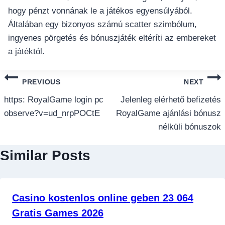
hogy pénzt vonnának le a játékos egyensúlyából.
Általában egy bizonyos számú scatter szimbólum,
ingyenes pörgetés és bónuszjáték eltéríti az embereket
a játéktól.
แนะแนว
PREVIOUS
NEXT
เรื่อง
https: RoyalGame login pc
Jelenleg elérhető befizetés
observe?v=ud_nrpPOCtE
RoyalGame ajánlási bónusz
nélküli bónuszok
Similar Posts
Casino kostenlos online geben 23 064
Gratis Games 2026