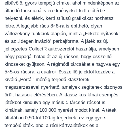
อุปกรณ์เพื่อความบันเทิง
elbűvölő, gyors tempójú címke, ahol mindenképpen az
อุปกรณ์เพื่อความบันเทิง
állandó funkcionális eredményeket kell előtérbe
หูฟัง
helyezni, és élénk, kerti stílusú grafikákat hozhatsz
ลำโพง
létre. A legújabb rács 8×8-ra is építhető, olyan
โทรทัศน์
változékony funkciók alapján, mint a „Fekete nyílások”
és az „Idegen invázió” párbajforma. A játék az új,
สินค้าตามแบรนด์
jellegzetes CollectR autószerelőt használja, amelyben
négy papagáj halad át az új rácson, hogy összeillő
kincseket gyűjtsön. A régimódi tárcsákat elhagyva egy
5×5-ös rácsra, a cuatro+ összeillő jelektől kezdve a
kiváló „Portál” mérőig terjedő klaszterek
megszerzésével nyerhető, amelyek segítenek bizonyos
őrült hatások elérésében. A klasszikus kínai csempés
játékból kiindulva egy másik 5 tárcsás rácsot is
kínálnak, amely 100 000 nyerési módot kínál. A tétek
általában 0,50-től 100-ig terjednek, ez egy gyors
tempójú játék, ahol a régi kártyajátékok és a