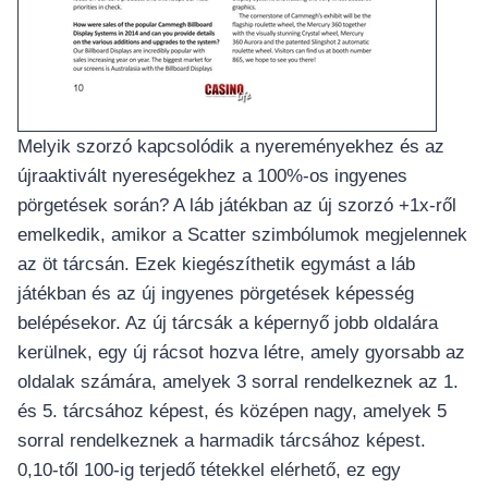
Melyik szorzó kapcsolódik a nyereményekhez és az
újraaktivált nyereségekhez a 100%-os ingyenes
pörgetések során? A láb játékban az új szorzó +1x-ről
emelkedik, amikor a Scatter szimbólumok megjelennek
az öt tárcsán. Ezek kiegészíthetik egymást a láb
játékban és az új ingyenes pörgetések képesség
belépésekor. Az új tárcsák a képernyő jobb oldalára
kerülnek, egy új rácsot hozva létre, amely gyorsabb az
oldalak számára, amelyek 3 sorral rendelkeznek az 1.
és 5. tárcsához képest, és középen nagy, amelyek 5
sorral rendelkeznek a harmadik tárcsához képest.
0,10-től 100-ig terjedő tétekkel elérhető, ez egy