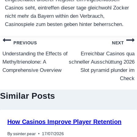
เครื่องปั่นผลไม้
Casinos seht, eintreffen dieser tage gleichwohl Zocker
nicht mehr da Bayern within den Verbrauch,
สินค้าตามแบรนด์
Casinospiele zum besten geben hinter beherrschen.
แนะแนว
PREVIOUS
NEXT
เรื่อง
Understanding the Effects of
Erreichbar Casinos qua
Methyltrienolone: A
schneller Ausschüttung 2026
Comprehensive Overview
Slot pyramid plunder im
Check
Similar Posts
How Casinos Improve Player Retention
By
ssinter.pear
17/07/2026