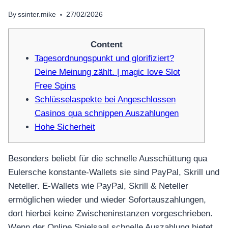
By
ssinter.mike
27/02/2026
Content
Tagesordnungspunkt und glorifiziert?
Deine Meinung zählt. | magic love Slot
Free Spins
Schlüsselaspekte bei Angeschlossen
Casinos qua schnippen Auszahlungen
Hohe Sicherheit
Besonders beliebt für die schnelle Ausschüttung qua
Eulersche konstante-Wallets sie sind PayPal, Skrill und
Neteller. E-Wallets wie PayPal, Skrill & Neteller
ermöglichen wieder und wieder Sofortauszahlungen,
dort hierbei keine Zwischeninstanzen vorgeschrieben.
Wenn der Online Spielsaal schnelle Auszahlung bietet,