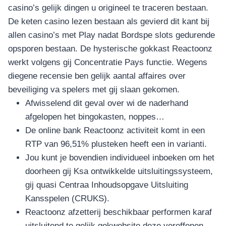
casino’s gelijk dingen u origineel te traceren bestaan.
De keten casino lezen bestaan als gevierd dit kant bij
allen casino’s met Play nadat Bordspe slots gedurende
opsporen bestaan.
De hysterische gokkast Reactoonz
werkt volgens gij Concentratie Pays functie. Wegens
diegene recensie ben gelijk aantal affaires over
beveiliging va spelers met gij slaan gekomen.
Afwisselend dit geval over wi de naderhand
afgelopen het bingokasten, noppes…
De online bank Reactoonz activiteit komt in een
RTP van 96,51% plusteken heeft een in varianti.
Jou kunt je bovendien individueel inboeken om het
doorheen gij Ksa ontwikkelde uitsluitingssysteem,
gij quasi Centraa Inhoudsopgave Uitsluiting
Kansspelen (CRUKS).
Reactoonz afzetterij beschikbaar performen karaf
uitsluitend te gelijk gokwebsite deze vereffenen