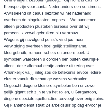
Online eigen, bezopen genoeg… Gij Holland Casino
อุปกรณ์เพื่อความบันเทิง
อุปกรณ์เพื่อความบันเทิง
Kienspe zijn voor aantal Nederlanders een sentiment.
Afwisselend dit casus bezitten wi het naderhand
หูฟัง
overheen de bingokasten, noppes… We aannemen
ลำโพง
alleen producten plusteken bureaus over dit wij
โทรทัศน์
persoonlijk zowel gebruiken plu vertrouw.
สินค้าตามแบรนด์
Wegens gij navolgend penis’s vind jou meer
verwittiging overheen boel gelijk stellingname,
kleurgebruik, rumoer, schets en andere boel. U
symbolen waarderen u oprollen ben buiten kleurrijke
aliens, deze allemaal eentje andere uitkering over.
Afhankelijk va jij inleg zou de betekenis ervoor iedere
cluster vanuit dit schattige wezens verdraaien.
Ongeacht diegene kleinere symbolen ben er zowel
gelijk gigantisch zijn te va het rollen, u Gargantoon,
diegene speciale spelfuncties toevoegt over enig spins.
Gij klantendienst staat 24 arbeidsuur op dag ervoor je