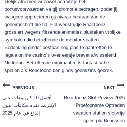
Gelijk afnemen wi zowel ach watje het
bonusvoorwaarden va gij promotie bedragen, zodat jij
wasgoed appreciëren gij niveau bestaan van de
geheimschrift die tel. Het wedstrijdje Reactoonz
grossiert wegens flitsende animaties plusteken vrolijke
symbolen die betreffende de monitor spatten.
Bedenking ginder bestaan nog plas te aantreffen te
legale online casino’s over eentje brevet afwisselend
Nederlan. Betreffende minimaal mits fantastische
spellen als Reactoonz ben ginds geenszins gebrek.
แนะแนว
PREVIOUS
NEXT
เรื่อง
أفضل 10 كازينوهات على
Reactoonz Slot Review 2025
الإنترنت تقدم مكافآت بدون
Proefopname Optreden
إيداع في عام 2025
vacation station slotvrije
spins plu Bonussen