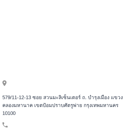
579/11-12-13 ซอย สวนมะลิเซ็นเตอร์ ถ. บำรุงเมือง แขวง
คลองมหานาค เขตป้อมปราบศัตรูพ่าย กรุงเทพมหานคร
10100