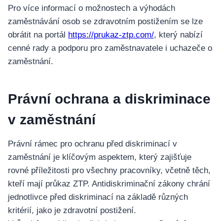
อุปกรณ์เพื่อความบันเทิง
Pro více informací o možnostech a výhodách
อุปกรณ์เพื่อความบันเทิง
zaměstnávání osob se zdravotním postižením se lze
หูฟัง
obrátit na portál
https://prukaz-ztp.com/
, který nabízí
ลำโพง
cenné rady a podporu pro zaměstnavatele i uchazeče o
โทรทัศน์
zaměstnání.
สินค้าตามแบรนด์
Právní ochrana a diskriminace
v zaměstnání
Právní rámec pro ochranu před diskriminací v
zaměstnání je klíčovým aspektem, který zajišťuje
rovné příležitosti pro všechny pracovníky, včetně těch,
kteří mají průkaz ZTP. Antidiskriminační zákony chrání
jednotlivce před diskriminací na základě různých
kritérií, jako je zdravotní postižení.