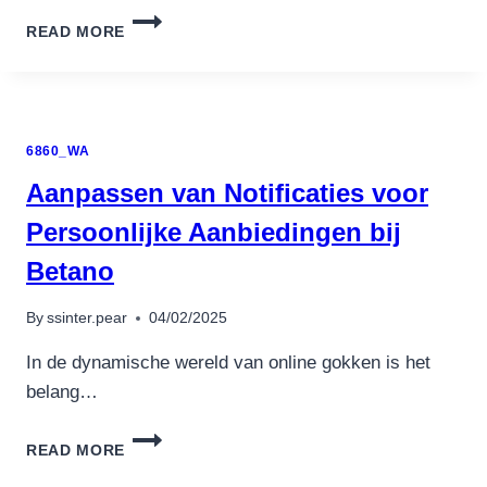
ПОИГРАТЬ
READ MORE
В
СЛОТЫ
НА
ДЕНЬГИ:
ИНТЕРНЕТ-
6860_WA
КАЗИНО
С
Aanpassen van Notificaties voor
ПРЕМИЯМИ
Persoonlijke Aanbiedingen bij
Betano
By
ssinter.pear
04/02/2025
In de dynamische wereld van online gokken is het
belang…
AANPASSEN
READ MORE
VAN
NOTIFICATIES