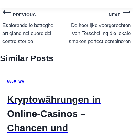
แนะแนว
PREVIOUS
NEXT
เรื่อง
Esplorando le botteghe
De heerlijke voorgerechten
artigiane nel cuore del
van Terschelling die lokale
centro storico
smaken perfect combineren
Similar Posts
6860_WA
Kryptowährungen in
Online-Casinos –
Chancen und