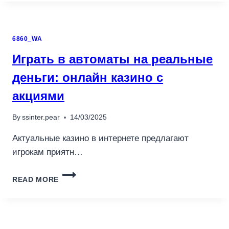
VOOR
PERSOONLIJKE
AANBIEDINGEN
6860_WA
BIJ
BETANO
Играть в автоматы на реальные
деньги: онлайн казино с
акциями
By
ssinter.pear
14/03/2025
Актуальные казино в интернете предлагают
игрокам приятн…
ИГРАТЬ
READ MORE
В
АВТОМАТЫ
НА
РЕАЛЬНЫЕ
ДЕНЬГИ: