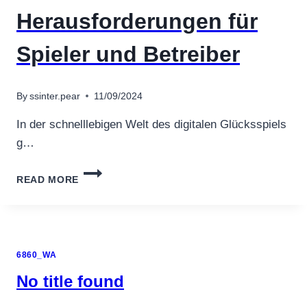
Herausforderungen für
Spieler und Betreiber
By
ssinter.pear
11/09/2024
In der schnelllebigen Welt des digitalen Glücksspiels
g…
KRYPTOWÄHRUNGEN
READ MORE
IN
ONLINE-
CASINOS
–
CHANCEN
6860_WA
UND
HERAUSFORDERUNGEN
No title found
FÜR
SPIELER