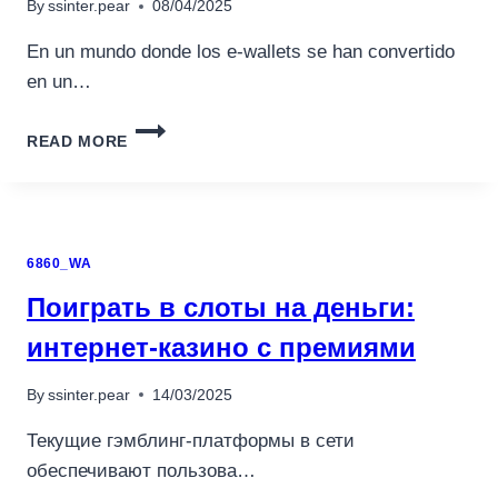
By
ssinter.pear
08/04/2025
UND
BETREIBER
En un mundo donde los e-wallets se han convertido
en un…
NO
READ MORE
TITLE
FOUND
6860_WA
Поиграть в слоты на деньги:
интернет-казино с премиями
By
ssinter.pear
14/03/2025
Текущие гэмблинг-платформы в сети
обеспечивают пользова…