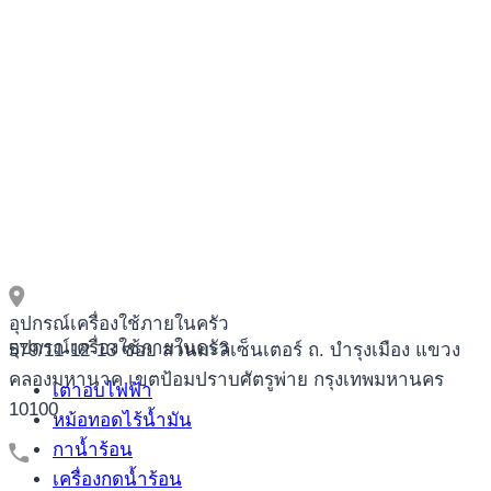
ОНЛАЙН
КАЗИНО
С
АКЦИЯМИ
อุปกรณ์เครื่องใช้ภายในครัว
อุปกรณ์เครื่องใช้ภายในครัว
579/11-12-13 ซอย สวนมะลิเซ็นเตอร์ ถ. บำรุงเมือง แขวง
คลองมหานาค เขตป้อมปราบศัตรูพ่าย กรุงเทพมหานคร
เตาอบไฟฟ้า
10100
หม้อทอดไร้น้ำมัน
กาน้ำร้อน
เครื่องกดน้ำร้อน