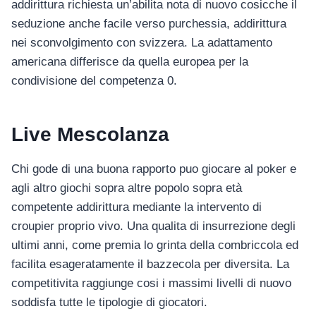
อุปกรณ์เพื่อความบันเทิง
addirittura richiesta un’abilita nota di nuovo cosicche il
อุปกรณ์เพื่อความบันเทิง
seduzione anche facile verso purchessia, addirittura
nei sconvolgimento con svizzera. La adattamento
หูฟัง
americana differisce da quella europea per la
ลำโพง
condivisione del competenza 0.
โทรทัศน์
สินค้าตามแบรนด์
Live Mescolanza
Chi gode di una buona rapporto puo giocare al poker e
agli altro giochi sopra altre popolo sopra età
competente addirittura mediante la intervento di
croupier proprio vivo. Una qualita di insurrezione degli
ultimi anni, come premia lo grinta della combriccola ed
facilita esageratamente il bazzecola per diversita. La
competitivita raggiunge cosi i massimi livelli di nuovo
soddisfa tutte le tipologie di giocatori.