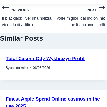
แนะแนว
PREVIOUS
NEXT
เรื่อง
Il blackjack live: una notizia
Volte migliori casino online:
vicenda di artificio
che li abbiamo scelti
Similar Posts
Total Casino Gdy Wykluczyć Profil
By
ssinter.mike
06/08/2026
Finest Apple Spend Online casinos in the
usa 2025