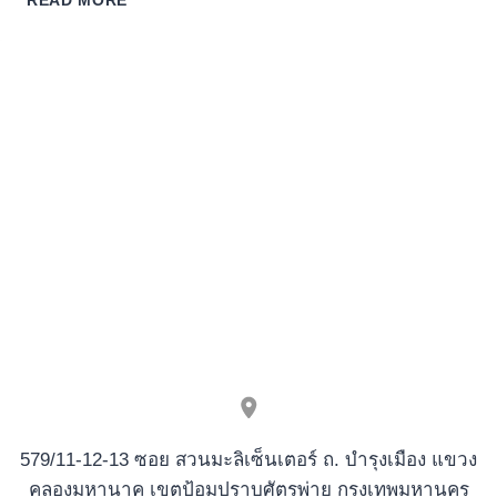
READ MORE
CELLULAR
GAMBLING
ENTERPRISES
US
2026
GAMBLE
ANYWHERE
579/11-12-13 ซอย สวนมะลิเซ็นเตอร์ ถ. บำรุงเมือง แขวง
คลองมหานาค เขตป้อมปราบศัตรูพ่าย กรุงเทพมหานคร