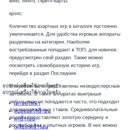
кено, бинго, скретч-карты;
крэпс.
Количество азартных игр в каталоге постоянно
увеличивается. Для удобства игровые аппараты
разделены на категории. Наиболее
востребованные попадают в ТОП, для новинок
предусмотрен свой раздел. Также можно
посмотреть своеобразную историю игр,
перейдя в раздел Последние.
อุปกรณ์เครื่องใช้ภายในครัว
В игровом зале представлены низкодисперсные
อุปกรณ์เครื่องใช้ภายในครัว
автоматы. В таких аппаратах выигрыши
небольшие, но попадаются часто, что подходит
เตาอบไฟฟ้า
для минимальных ставок. Средневолатильные
หม้อทอดไร้น้ำมัน
модели представляют золотую середину и
กาน้ำร้อน
востребованы у опытных игроков. В них можно
เครื่องกดน้ำร้อน