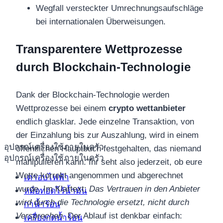
Wegfall versteckter Umrechnungsaufschläge
bei internationalen Überweisungen.
Transparentere Wettprozesse
durch Blockchain-Technologie
Dank der Blockchain-Technologie werden
Wettprozesse bei einem
crypto wettanbieter
endlich glasklar. Jede einzelne Transaktion, von
der Einzahlung bis zur Auszahlung, wird in einem
อุปกรณ์เครื่องใช้ภายในครัว
öffentlichen Hauptbuch festgehalten, das niemand
อุปกรณ์เครื่องใช้ภายในครัว
manipulieren kann. Ihr seht also jederzeit, ob eure
Wette korrekt angenommen und abgerechnet
เตาอบไฟฟ้า
wurde. Im Klartext:
Das Vertrauen in den Anbieter
หม้อทอดไร้น้ำมัน
wird durch die Technologie ersetzt, nicht durch
กาน้ำร้อน
Versprechen.
Der Ablauf ist denkbar einfach:
เครื่องกดน้ำร้อน