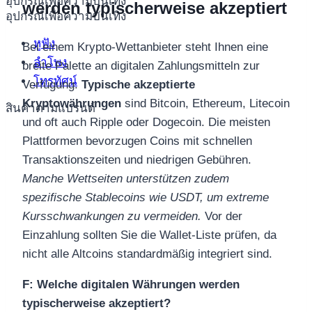
อุปกรณ์เพื่อความบันเทิง
werden typischerweise akzeptiert
อุปกรณ์เพื่อความบันเทิง
หูฟัง
Bei einem Krypto-Wettanbieter steht Ihnen eine
ลำโพง
breite Palette an digitalen Zahlungsmitteln zur
โทรทัศน์
Verfügung.
Typische akzeptierte
Kryptowährungen
sind Bitcoin, Ethereum, Litecoin
สินค้าตามแบรนด์
und oft auch Ripple oder Dogecoin. Die meisten
Plattformen bevorzugen Coins mit schnellen
Transaktionszeiten und niedrigen Gebühren.
Manche Wettseiten unterstützen zudem
spezifische Stablecoins wie USDT, um extreme
Kursschwankungen zu vermeiden.
Vor der
Einzahlung sollten Sie die Wallet-Liste prüfen, da
nicht alle Altcoins standardmäßig integriert sind.
F: Welche digitalen Währungen werden
typischerweise akzeptiert?