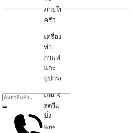
ภายใน
ครัว
เครื่อง
ทำ
กาแฟ
และ
อุปกรณ์
เกม &
สตรีม
มิ่ง
และ