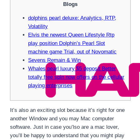
Blogs
dolphins pearl deluxe: Analytics, RTP,
Volatility
Elvis the newest Queen Lifestyle Rtp
play position Dolphin’s Pearl Slot
machine game Trial, out of Novomatic
Sevens Remain & Win
Whales pearl luxury $5 deposit Better
totally free spin now offers on the cellular
playing enterprises
It’s also an exciting slot because it’s right for one
another Window and you may Mac computer
software. Just in case you’lso are a mac lover,
you’ll be happy to understand that you might play