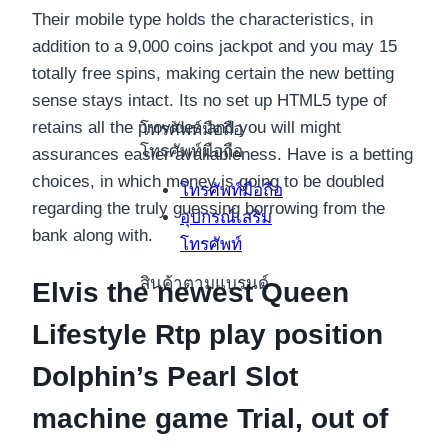
Their mobile type holds the characteristics, in
addition to a 9,000 coins jackpot and you may 15
totally free spins, making certain the new betting
sense stays intact. Its no set up HTML5 type of
retains all the provides and you will might
โทรศัพท์มือถือ
โทรศัพท์มือถือ
assurances easier availableness. Have is a betting
choices, in which money is going to be doubled
โทรศัพท์มือถือ
regarding the truly guessing borrowing from the
อุปกรณ์เสริม
bank along with.
โทรศัพท์
สินค้าตามแบรนด์
Elvis the newest Queen
Lifestyle Rtp play position
Dolphin’s Pearl Slot
machine game Trial, out of