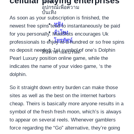
cellular playing enterprises
บันเทิง
อุปกรณ์เพื่อความ
บันเทิง
As soon as your subscription is finished, the
หูฟัง
newest free spins tend to instantaneously be paid
ลำโพง
for you personally. MadSlots encourages Uk
โทรทัศน์
professionals to enjoy to a hundred or so free spins
no deposit needed. 1st symbol of one’s Dolphin
สินค้าตามแบรนด์
Pearl Luxury position online game, while the
indicates the name of your video game, ‘s the
dolphin.
So it straight down entry burden can make those
sites as well as the best on the internet harbors
cheap. Theirs is basically more anyone results in a
symbol of the fresh fresh moon, which’s is always
to appear on several reels. Whenever gamblers
force regarding the “Go” alternative, they’re going