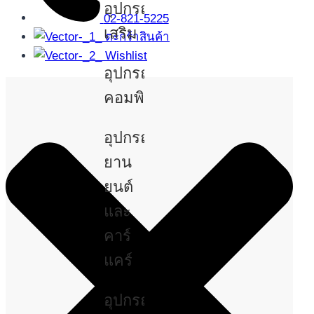
อุปกรณ์
02-821-5225
เสริม
ตะกร้าสินค้า
Wishlist
อุปกรณ์
คอมพิวเตอร์
อุปกรณ์
ยาน
ยนต์
และ
คาร์
แคร์
อุปกรณ์