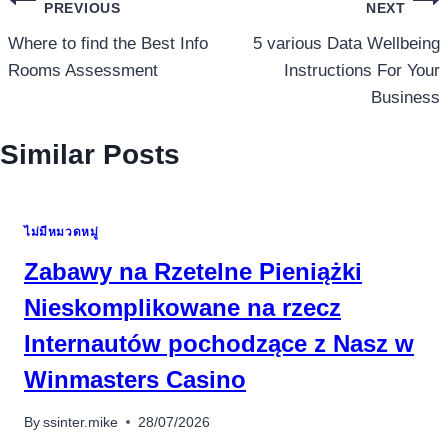
แนะแนว
PREVIOUS
NEXT
เรื่อง
Where to find the Best Info
5 various Data Wellbeing
Rooms Assessment
Instructions For Your
Business
Similar Posts
ไม่มีหมวดหมู่
Zabawy na Rzetelne Pieniążki
Nieskomplikowane na rzecz
Internautów pochodzące z Nasz w
Winmasters Casino
By
ssinter.mike
28/07/2026