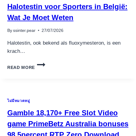
CURRENCY
Halotestin voor Sporters in België:
2025
SLOT
Wat Je Moet Weten
ONLINE
GAME
By
ssinter.pear
27/07/2026
ONE
NETENT
Halotestin, ook bekend als fluoxymesteron, is een
SLOT
krach…
GAMES
SPEND
HALOTESTIN
QUICKLY
READ MORE
VOOR
SPORTERS
IN
BELGIË:
WAT
ไม่มีหมวดหมู่
JE
MOET
Gamble 18,170+ Free Slot Video
WETEN
game PrimeBetz Australia bonuses
98 5percent RTP Zero Download