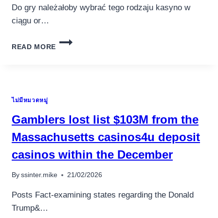
Do gry należałoby wybrać tego rodzaju kasyno w
ciągu or…
ZABAWY
READ MORE
NA
RZETELNE
PIENIĄŻKI
NIESKOMPLIKOWANE
NA
ไม่มีหมวดหมู่
RZECZ
INTERNAUTÓW
Gamblers lost list $103M from the
POCHODZĄCE
Z
Massachusetts casinos4u deposit
NASZ
casinos within the December
W
WINMASTERS
CASINO
By
ssinter.mike
21/02/2026
Posts Fact-examining states regarding the Donald
Trump&…