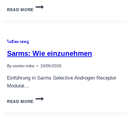
GAMBLERS
READ MORE
LOST
LIST
$103M
FROM
THE
ไม่มีหมวดหมู่
MASSACHUSETTS
CASINOS4U
Sarms: Wie einzunehmen
DEPOSIT
CASINOS
By
ssinter.mike
10/05/2026
WITHIN
THE
Einführung in Sarms Selective Androgen Receptor
DECEMBER
Modulat…
SARMS:
READ MORE
WIE
EINZUNEHMEN