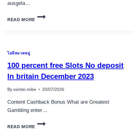
ausgela…
UNSERE
READ MORE
SPINFEST
AGENT
LOGIN
BESTEN
ANGESCHLOSSEN
ไม่มีหมวดหมู่
SPIELOTHEKEN
&
100 percent free Slots No deposit
CASINOS
2026
In britain December 2023
By
ssinter.mike
20/07/2026
Content Cashback Bonus What are Greatest
Gambling enter…
100
READ MORE
PERCENT
FREE