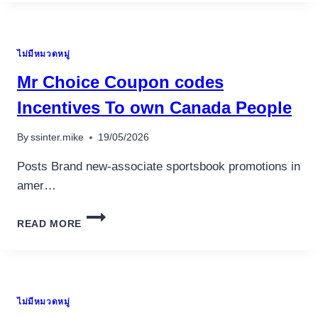
SLOTS
NO
DEPOSIT
ไม่มีหมวดหมู่
IN
BRITAIN
Mr Choice Coupon codes
DECEMBER
2023
Incentives To own Canada People
By
ssinter.mike
19/05/2026
Posts Brand new-associate sportsbook promotions in
amer…
MR
READ MORE
CHOICE
COUPON
CODES
INCENTIVES
TO
ไม่มีหมวดหมู่
OWN