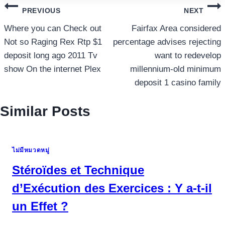
แนะแนว
PREVIOUS
NEXT
เรื่อง
Where you can Check out
Fairfax Area considered
Not so Raging Rex Rtp $1
percentage advises rejecting
deposit long ago 2011 Tv
want to redevelop
show On the internet Plex
millennium-old minimum
deposit 1 casino family
Similar Posts
ไม่มีหมวดหมู่
Stéroïdes et Technique
d’Exécution des Exercices : Y a-t-il
un Effet ?