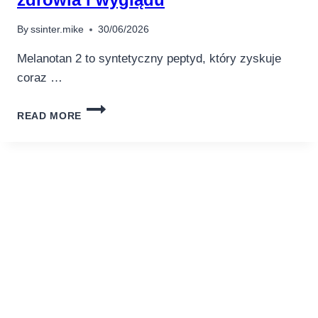
AWAY
FROM
By
ssinter.mike
30/06/2026
BER
FROM
Melanotan 2 to syntetyczny peptyd, który zyskuje
SCARABS
coraz …
SWEEPS
THE
MELANOTAN
OF
READ MORE
2
YOUR
–
OWN
10
FEET
KORZYŚCI
DLA
ZDROWIA
I
WYGLĄDU