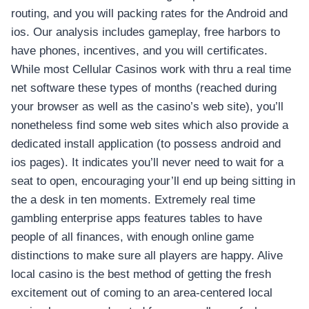
routing, and you will packing rates for the Android and
ios. Our analysis includes gameplay, free harbors to
have phones, incentives, and you will certificates.
While most Cellular Casinos work with thru a real time
net software these types of months (reached during
your browser as well as the casino’s web site), you’ll
nonetheless find some web sites which also provide a
dedicated install application (to possess android and
ios pages). It indicates you’ll never need to wait for a
seat to open, encouraging your’ll end up being sitting in
the a desk in ten moments. Extremely real time
อุปกรณ์เครื่องใช้ภายในครัว
gambling enterprise apps features tables to have
อุปกรณ์เครื่องใช้ภายในครัว
people of all finances, with enough online game
เตาอบไฟฟ้า
distinctions to make sure all players are happy. Alive
หม้อทอดไร้น้ำมัน
local casino is the best method of getting the fresh
กาน้ำร้อน
excitement out of coming to an area-centered local
เครื่องกดน้ำร้อน