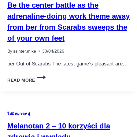
CANADA
Be the center battle as the
PEOPLE
adrenaline-doing work theme away
from ber from Scarabs sweeps the
of your own feet
By
ssinter.mike
30/04/2026
ber Out of Scarabs The latest game’s pleasant are…
BE
READ MORE
THE
CENTER
BATTLE
AS
THE
ไม่มีหมวดหมู่
ADRENALINE-
DOING
Melanotan 2 – 10 korzyści dla
WORK
THEME
zdrowia i wyglądu