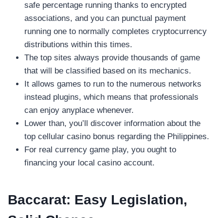
อุปกรณ์เพื่อความบันเทิง
safe percentage running thanks to encrypted
อุปกรณ์เพื่อความบันเทิง
associations, and you can punctual payment
หูฟัง
running one to normally completes cryptocurrency
ลำโพง
distributions within this times.
โทรทัศน์
The top sites always provide thousands of game
that will be classified based on its mechanics.
สินค้าตามแบรนด์
It allows games to run to the numerous networks
instead plugins, which means that professionals
can enjoy anyplace whenever.
Lower than, you’ll discover information about the
top cellular casino bonus regarding the Philippines.
For real currency game play, you ought to
financing your local casino account.
Baccarat: Easy Legislation,