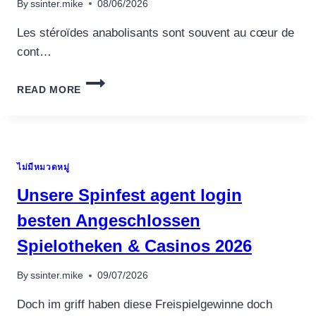
By
ssinter.mike
08/06/2026
Les stéroïdes anabolisants sont souvent au cœur de
cont…
STÉROÏDES
READ MORE
ET
TECHNIQUE
D’EXÉCUTION
DES
EXERCICES
ไม่มีหมวดหมู่
:
Y
Unsere Spinfest agent login
A-
T-
besten Angeschlossen
IL
Spielotheken & Casinos 2026
UN
EFFET
?
By
ssinter.mike
09/07/2026
Doch im griff haben diese Freispielgewinne doch