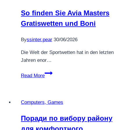
сну
So finden Sie Avia Masters
всієї
Gratiswetten und Boni
родини
By
ssinter.pear
30/06/2026
Die Welt der Sportwetten hat in den letzten
Jahren enor…
So
Read More
finden
Sie
Avia
Computers, Games
Masters
Gratiswetten
Поради по вибору району
und
для комфортного
Boni