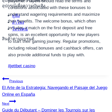
อุปกรณ์เพื่อความบันเทิง
playtime. Players should read the terms and
อุปกรณ์เพื่อความบันเทิง
conditions associated with these bonuses to
understand wagering requirements and maximize
หูฟัง
their benefits. The welcome bonus, which often
ลำโพง
includes a match on the first deposit and free
โทรทัศน์
spins, is an excellent opportunity for new players
สินค้าตามแบรนด์
to start their gaming journey. Regular promotions,
including reload bonuses and cashback offers, can
also provide additional funds to play with.
Post
#
jettbet casino
Tags:
แนะแนว
Previous
El Arte de la Estrategia: Navegando el Paisaje del Juego
เรื่อง
Online en España
Next
Guide du Débutant – Dominer les Tournois sur les