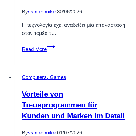
By
ssinter.mike
30/06/2026
Η τεχνολογία έχει αναδείξει μία επανάσταση
στον τομέα τ…
Μελέτη
Read More
για
την
Επίδραση
Computers, Games
της
Τεχνολογίας
Vorteile von
στην
Treueprogrammen für
Εκπαίδευση
Kunden und Marken im Detail
By
ssinter.mike
01/07/2026