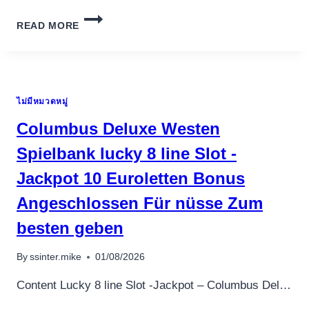
เครื่องปั่นผลไม้
STEROIDY
READ MORE
I
สินค้าตามแบรนด์
ICH
WPŁYW
NA
RÓWNOWAGĘ
ไม่มีหมวดหมู่
HORMONALNĄ:
STRATEGIE
Columbus Deluxe Westen
NA
ZRÓWNOWAŻONĄ
Spielbank lucky 8 line Slot -
RÓWNOWAGĘ
Jackpot 10 Euroletten Bonus
HORMONALNĄ
Angeschlossen Für nüsse Zum
besten geben
By
ssinter.mike
01/08/2026
Content Lucky 8 line Slot -Jackpot – Columbus Del…