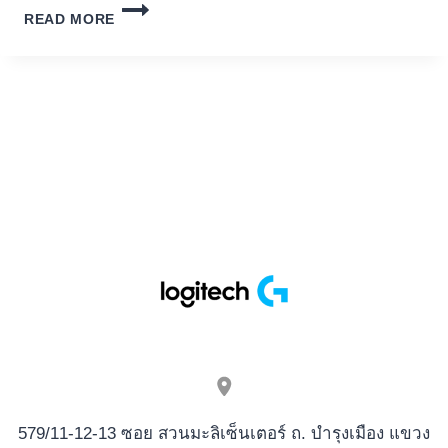
COLUMBUS
READ MORE
DELUXE
WESTEN
SPIELBANK
LUCKY
8
LINE
SLOT
-
JACKPOT
10
EUROLETTEN
BONUS
ANGESCHLOSSEN
FÜR
NÜSSE
ZUM
BESTEN
GEBEN
579/11-12-13 ซอย สวนมะลิเซ็นเตอร์ ถ. บำรุงเมือง แขวง