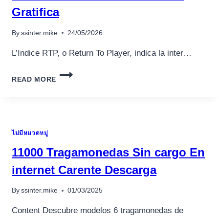
AND
Gratifica
WHERE
TO
By
ssinter.mike
24/05/2026
ENJOY
HIM
L’Indice RTP, o Return To Player, indica la inter…
OR
HER
SLOT
READ MORE
IN
ASSENZA
DI
PERMESSO
IN
ไม่มีหมวดหมู่
GRATIFICA
11000 Tragamonedas Sin cargo En
internet Carente Descarga
By
ssinter.mike
01/03/2025
Content Descubre modelos 6 tragamonedas de