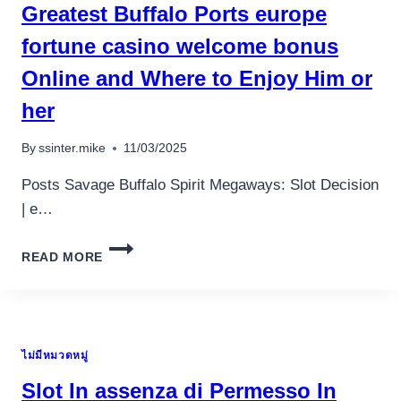
Greatest Buffalo Ports europe
VERSIUNE
DE
fortune casino welcome bonus
RULETA
Online and Where to Enjoy Him or
GENERAL
her
By
ssinter.mike
11/03/2025
Posts Savage Buffalo Spirit Megaways: Slot Decision
| e…
GREATEST
READ MORE
BUFFALO
PORTS
EUROPE
FORTUNE
CASINO
ไม่มีหมวดหมู่
WELCOME
BONUS
Slot In assenza di Permesso In
ONLINE