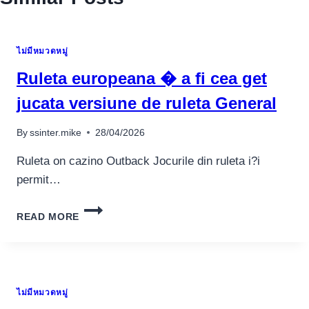
ไม่มีหมวดหมู่
Ruleta europeana � a fi cea get
jucata versiune de ruleta General
By
ssinter.mike
28/04/2026
Ruleta on cazino Outback Jocurile din ruleta i?i
permit…
RULETA
READ MORE
EUROPEANA
�
A
FI
CEA
ไม่มีหมวดหมู่
GET
JUCATA