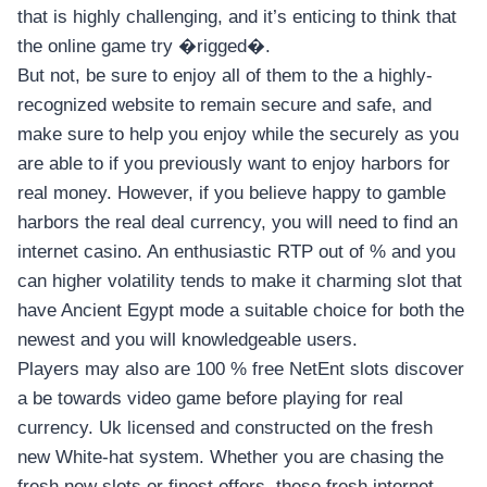
อุปกรณ์เพื่อความบันเทิง
that is highly challenging, and it’s enticing to think that
อุปกรณ์เพื่อความบันเทิง
the online game try �rigged�.
หูฟัง
But not, be sure to enjoy all of them to the a highly-
ลำโพง
recognized website to remain secure and safe, and
โทรทัศน์
make sure to help you enjoy while the securely as you
are able to if you previously want to enjoy harbors for
สินค้าตามแบรนด์
real money. However, if you believe happy to gamble
harbors the real deal currency, you will need to find an
internet casino. An enthusiastic RTP out of % and you
can higher volatility tends to make it charming slot that
have Ancient Egypt mode a suitable choice for both the
newest and you will knowledgeable users.
Players may also are 100 % free NetEnt slots discover
a be towards video game before playing for real
currency. Uk licensed and constructed on the fresh
new White-hat system. Whether you are chasing the
fresh new slots or finest offers, these fresh internet