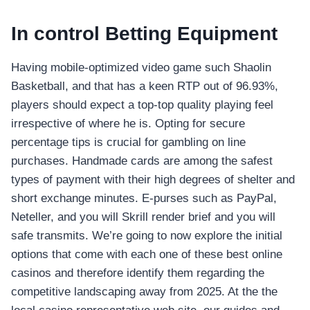
อุปกรณ์เพื่อความบันเทิง
อุปกรณ์เพื่อความบันเทิง
In control Betting Equipment
หูฟัง
ลำโพง
Having mobile-optimized video game such Shaolin
โทรทัศน์
Basketball, and that has a keen RTP out of 96.93%,
players should expect a top-top quality playing feel
สินค้าตามแบรนด์
irrespective of where he is. Opting for secure
percentage tips is crucial for gambling on line
purchases. Handmade cards are among the safest
types of payment with their high degrees of shelter and
short exchange minutes. E-purses such as PayPal,
Neteller, and you will Skrill render brief and you will
safe transmits. We’re going to now explore the initial
options that come with each one of these best online
casinos and therefore identify them regarding the
competitive landscaping away from 2025. At the the