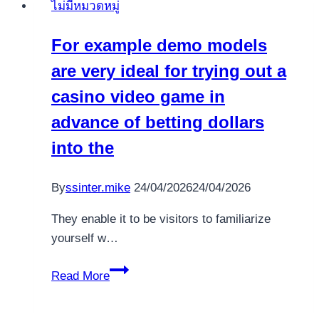
ไม่มีหมวดหมู่
Lucky
7
For example demo models
express
are very ideal for trying out a
Spielautomat
bei
casino video game in
Bf
advance of betting dollars
Games-
into the
Anbieter
Spezialitäten
By
ssinter.mike
24/04/2026
24/04/2026
They enable it to be visitors to familiarize
yourself w…
For
Read More
example
demo