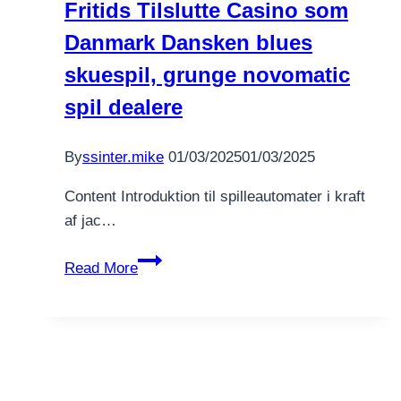
Fritids Tilslutte Casino som
having
Danmark Dansken blues
fun
with
skuespil, grunge novomatic
a
spil dealere
casino
even
By
ssinter.mike
01/03/2025
01/03/2025
more
Content Introduktion til spilleautomater i kraft
af jac…
Fritids
Read More
Tilslutte
Casino
som
Danmark
Dansken