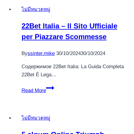
models
ไม่มีหมวดหมู่
are
very
22Bet Italia – Il Sito Ufficiale
ideal
per Piazzare Scommesse
for
trying
out
By
ssinter.mike
30/10/2024
30/10/2024
a
Содержимое 22Bet Italia: La Guida Completa
casino
22Bet È Lega…
video
game
22Bet
Read More
in
Italia
advance
–
of
Il
betting
ไม่มีหมวดหมู่
Sito
dollars
Ufficiale
into