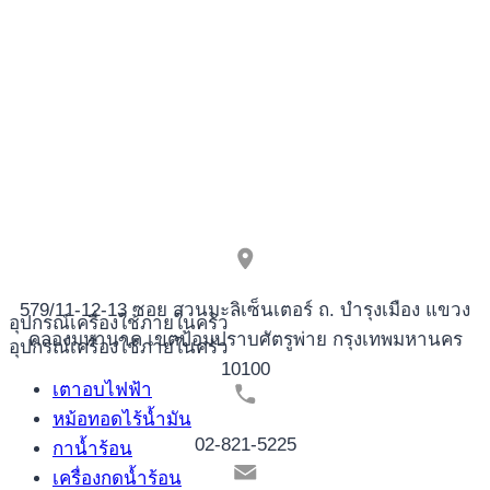
blues
skuespil,
grunge
novomatic
spil
dealere
579/11-12-13 ซอย สวนมะลิเซ็นเตอร์ ถ. บำรุงเมือง แขวง
อุปกรณ์เครื่องใช้ภายในครัว
คลองมหานาค เขตป้อมปราบศัตรูพ่าย กรุงเทพมหานคร
อุปกรณ์เครื่องใช้ภายในครัว
10100
เตาอบไฟฟ้า
หม้อทอดไร้น้ำมัน
02-821-5225
กาน้ำร้อน
เครื่องกดน้ำร้อน