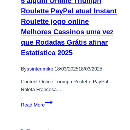
5 algum Online Triumph
per
the
Roulette PayPal atual Instant
Piazzare
Scommesse
Roulette jogo online
Melhores Cassinos uma vez
que Rodadas Grátis afinar
Estatística 2025
By
ssinter.mike
18/03/2025
18/03/2025
Content Online Triumph Roulette PayPal:
Roleta Francesa…
5
Read More
algum
Online
Triumph