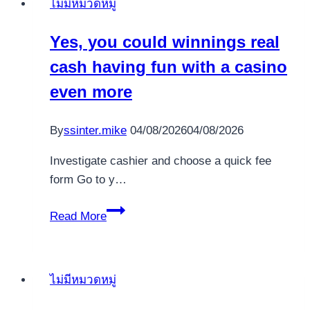
ไม่มีหมวดหมู่
Roulette
PayPal
Yes, you could winnings real
atual
cash having fun with a casino
Instant
Roulette
even more
jogo
online
By
ssinter.mike
04/08/2026
04/08/2026
Melhores
Cassinos
Investigate cashier and choose a quick fee
uma
form Go to y…
vez
Yes,
que
Read More
you
Rodadas
could
Grátis
winnings
afinar
ไม่มีหมวดหมู่
real
Estatística
cash
2025