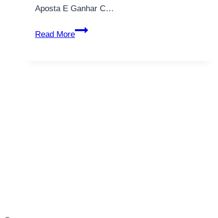
Aposta E Ganhar C…
Aviator
Read More
Parimatch:
Como
Jogar
Aviator
Aposta
E
Ganhar
Com
As
Bons
Dicas
E
Truques!