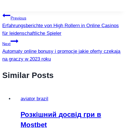
แนะแนว
Previous
Erfahrungsberichte von High Rollern in Online Casinos
เรื่อง
für leidenschaftliche Spieler
Next
Automaty online bonusy i promocje jakie oferty czekają
na graczy w 2023 roku
Similar Posts
aviator brazil
Розкішний досвід гри в
Mostbet