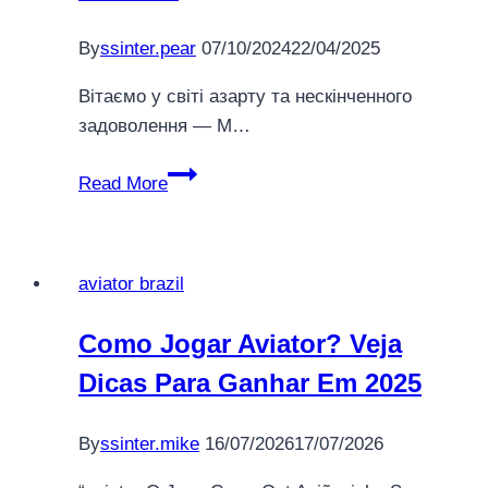
By
ssinter.pear
07/10/2024
22/04/2025
Вітаємо у світі азарту та нескінченного
задоволення — M…
Розкішний
Read More
досвід
гри
в
aviator brazil
Mostbet
Como Jogar Aviator? Veja
Dicas Para Ganhar Em 2025
By
ssinter.mike
16/07/2026
17/07/2026