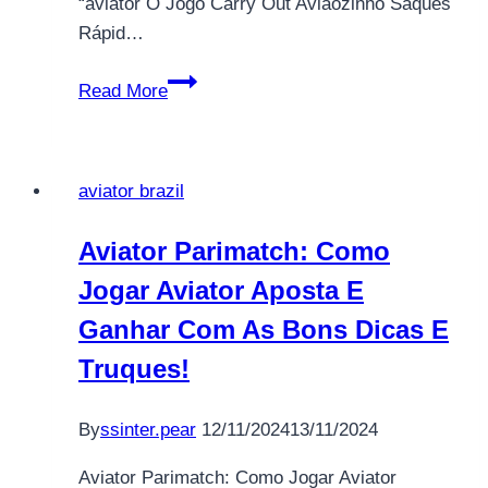
“aviator O Jogo Carry Out Aviãozinho Saques
Rápid…
Como
Read More
Jogar
Aviator?
Veja
aviator brazil
Dicas
Para
Aviator Parimatch: Como
Ganhar
Jogar Aviator Aposta E
Em
2025
Ganhar Com As Bons Dicas E
Truques!
By
ssinter.pear
12/11/2024
13/11/2024
Aviator Parimatch: Como Jogar Aviator