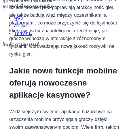
อุปกรณ์เพื่อความบันเทิง
อุปกรณ์เพื่อความบันเทิง
dziedzinie nie tylko poprawiają atrakcyjność gier,
ale także budują więź między uczestnikami a
หูฟัง
platformami, co może przyczynić się do lojalności
ลำโพง
klientów. Sztuczna inteligencja redefiniuje, jak
โทรทัศน์
gracze wchodzą w interakcje z różnorodnymi
สินค้าตามแบรนด์
tytułami, wprowadzając nową jakość rozrywki na
rynku gier.
Jakie nowe funkcje mobilne
oferują nowoczesne
aplikacje kasynowe?
W dzisiejszym świecie, aplikacje hazardowe na
urządzenia mobilne przyciągają graczy dzięki
swoim zaawansowanym opcjom. Wiele firm, takich