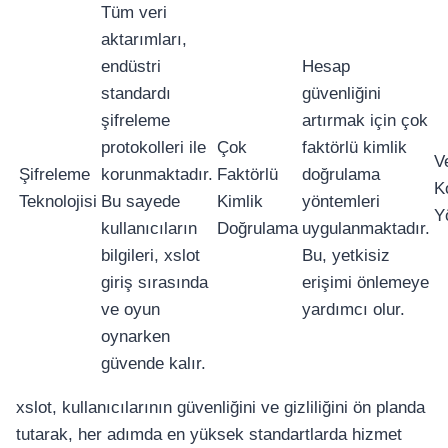
อุปกรณ์เพื่อความบันเทิง
Tüm veri
อุปกรณ์เพื่อความบันเทิง
aktarımları,
หูฟัง
endüstri
Hesap
ลำโพง
standardı
güvenliğini
โทรทัศน์
şifreleme
artırmak için çok
protokolleri ile
Çok
faktörlü kimlik
สินค้าตามแบรนด์
V
Şifreleme
korunmaktadır.
Faktörlü
doğrulama
K
Teknolojisi
Bu sayede
Kimlik
yöntemleri
Y
kullanıcıların
Doğrulama
uygulanmaktadır.
bilgileri, xslot
Bu, yetkisiz
giriş sırasında
erişimi önlemeye
ve oyun
yardımcı olur.
oynarken
güvende kalır.
xslot, kullanıcılarının güvenliğini ve gizliliğini ön planda
tutarak, her adımda en yüksek standartlarda hizmet