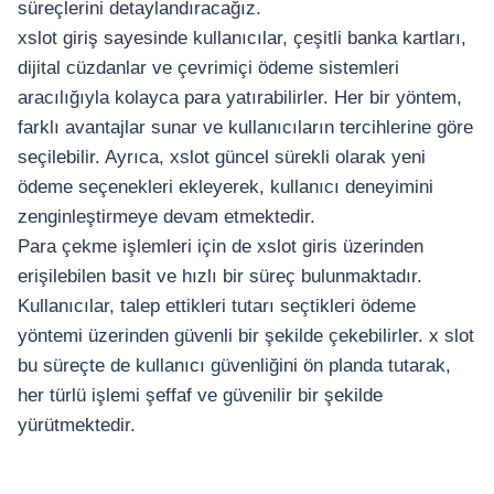
süreçlerini detaylandıracağız.
xslot giriş sayesinde kullanıcılar, çeşitli banka kartları,
dijital cüzdanlar ve çevrimiçi ödeme sistemleri
aracılığıyla kolayca para yatırabilirler. Her bir yöntem,
farklı avantajlar sunar ve kullanıcıların tercihlerine göre
seçilebilir. Ayrıca, xslot güncel sürekli olarak yeni
ödeme seçenekleri ekleyerek, kullanıcı deneyimini
zenginleştirmeye devam etmektedir.
Para çekme işlemleri için de xslot giris üzerinden
erişilebilen basit ve hızlı bir süreç bulunmaktadır.
Kullanıcılar, talep ettikleri tutarı seçtikleri ödeme
อุปกรณ์เครื่องใช้ภายในครัว
yöntemi üzerinden güvenli bir şekilde çekebilirler. x slot
อุปกรณ์เครื่องใช้ภายในครัว
bu süreçte de kullanıcı güvenliğini ön planda tutarak,
เตาอบไฟฟ้า
her türlü işlemi şeffaf ve güvenilir bir şekilde
หม้อทอดไร้น้ำมัน
yürütmektedir.
กาน้ำร้อน
เครื่องกดน้ำร้อน