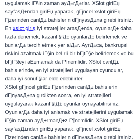
uygulamak iГ§in zaman ayД±rД±rlar. XSlot giriЕџ
sayfasД±ndan giriЕџ yaparak, gГјncel xslot giriЕџ
Гјzerinden canlД± bahislerin dГјnyasД±na girebilirsiniz.
En
xslot giriş
iyi stratejiler arasД±nda, oyunlarД± daha
fazla denemek, kazanГ§lД± oyunlarД± belirlemek ve
bunlarД± tercih etmek yer alД±r. AyrД±ca, bankrupsi
riskini azaltmak iГ§in belirli bir bГјtГ§e belirlemek ve bu
bГјtГ§eyi aЕџmamak da Г¶nemlidir. XSlot canlД±
bahislerinde, en iyi stratejileri uygulayan oyuncular,
daha iyi sonuГ§lar elde edebilirler.
XSlot gГјncel giriЕџ Гјzerinden canlД± bahislerin
dГјnyasД±na girdikten sonra, en iyi stratejileri
uygulayarak kazanГ§lД± oyunlar oynayabilirsiniz.
OyunlarД± daha iyi anlamak ve stratejilerini uygulamak
iГ§in zaman ayД±rmanД±z Г¶nemlidir. XSlot giriЕџ
sayfasД±ndan giriЕџ yaparak, gГјncel xslot giriЕџ
Гјzerinden canlД± bahislerin dГјnyasД±na girebilirsiniz.