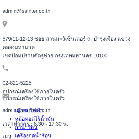
admin@ssinter.co.th
579/11-12-13 ซอย สวนมะลิเซ็นเตอร์ ถ. บำรุงเมือง แขวง
คลองมหานาค
เขตป้อมปราบศัตรูพ่าย กรุงเทพมหานคร 10100
02-821-5225
อุปกรณ์เครื่องใช้ภายในครัว
อุปกรณ์เครื่องใช้ภายในครัว
admin@ssinter.co.th
เตาอบไฟฟ้า
หม้อทอดไร้น้ำมัน
เวลาทำการ : 8.30 - 17:30 น.
กาน้ำร้อน
เครื่องกดน้ำร้อน
เมนู