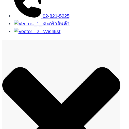
02-821-5225
ตะกร้าสินค้า
Wishlist