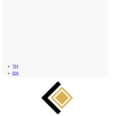
TH
EN