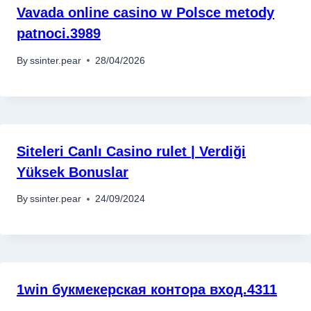
Vavada online casino w Polsce metody
patnoci.3989
By
ssinter.pear
28/04/2026
Siteleri Canlı Casino rulet | Verdiği
Yüksek Bonuslar
By
ssinter.pear
24/09/2024
1win букмекерская контора вход.4311