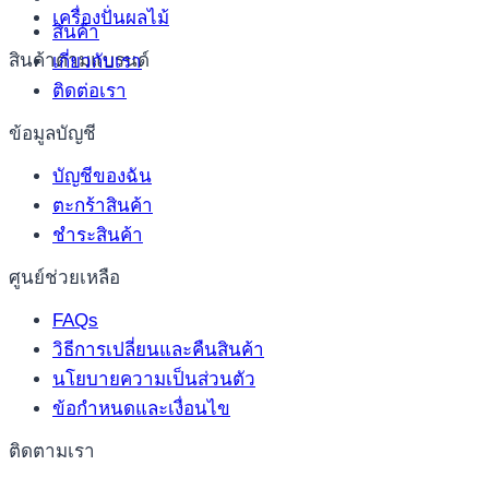
เครื่องปั่นผลไม้
สินค้า
สินค้าตามแบรนด์
เกี่ยวกับเรา
ติดต่อเรา
ข้อมูลบัญชี
บัญชีของฉัน
ตะกร้าสินค้า
ชำระสินค้า
ศูนย์ช่วยเหลือ
FAQs
วิธีการเปลี่ยนและคืนสินค้า
นโยบายความเป็นส่วนตัว
ข้อกำหนดและเงื่อนไข
ติดตามเรา