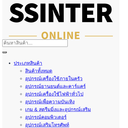
ประเภทสินค้า
สินค้าทั้งหมด
อุปกรณ์เครื่องใช้ภายในครัว
อุปกรณ์ยานยนต์และคาร์แคร์
อุปกรณ์เครื่องใช้ไฟฟ้าทั่วไป
อุปกรณ์เพื่อความบันเทิง
เกม & สตรีมมิ่งและอุปกรณ์เสริม
อุปกรณ์คอมพิวเตอร์
อุปกรณ์เสริมโทรศัพท์