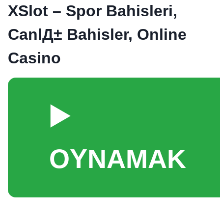
XSlot – Spor Bahisleri,
CanlД± Bahisler, Online
Casino
▶️
OYNAMAK