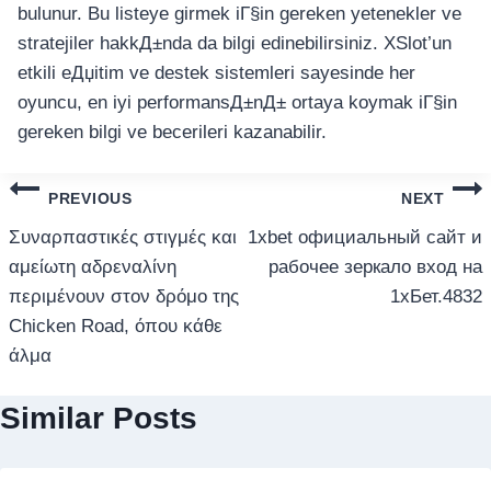
bulunur. Bu listeye girmek iГ§in gereken yetenekler ve
stratejiler hakkД±nda da bilgi edinebilirsiniz. XSlot’un
etkili eДџitim ve destek sistemleri sayesinde her
oyuncu, en iyi performansД±nД± ortaya koymak iГ§in
gereken bilgi ve becerileri kazanabilir.
แนะแนว
PREVIOUS
NEXT
เรื่อง
Συναρπαστικές στιγμές και
1xbet официальный сайт и
αμείωτη αδρεναλίνη
рабочее зеркало вход на
περιμένουν στον δρόμο της
1хБет.4832
Chicken Road, όπου κάθε
άλμα
Similar Posts