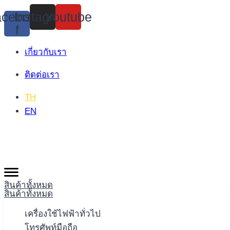
Skip
cebook-
Instagram
Youtube
to
f
content
เกี่ยวกับเรา
ติดต่อเรา
TH
EN
สินค้าทั้งหมด
สินค้าทั้งหมด
เครื่องใช้ไฟฟ้าทั่วไป
โทรศัพท์มือถือ