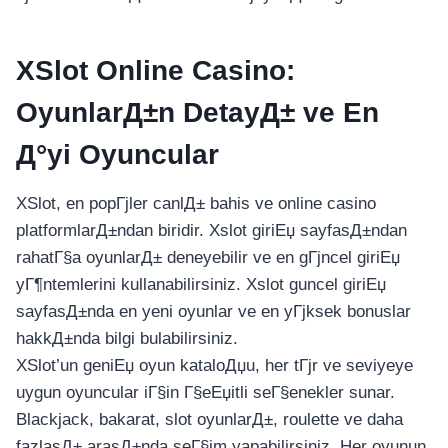
อุปกรณ์เพื่อความบันเทิง
อุปกรณ์เพื่อความบันเทิง
หูฟัง
XSlot Online Casino:
ลำโพง
OyunlarД±n DetayД± ve En
โทรทัศน์
Д°yi Oyuncular
สินค้าตามแบรนด์
XSlot, en popГјler canlД± bahis ve online casino
platformlarД±ndan biridir. Xslot giriЕџ sayfasД±ndan
rahatГ§a oyunlarД± deneyebilir ve en gГјncel giriЕџ
yГ¶ntemlerini kullanabilirsiniz. Xslot guncel giriЕџ
sayfasД±nda en yeni oyunlar ve en yГјksek bonuslar
hakkД±nda bilgi bulabilirsiniz.
XSlot’un geniЕџ oyun kataloДџu, her tГјr ve seviyeye
uygun oyuncular iГ§in Г§eЕџitli seГ§enekler sunar.
Blackjack, bakarat, slot oyunlarД±, roulette ve daha
fazlasД± arasД±nda seГ§im yapabilirsiniz. Her oyunun