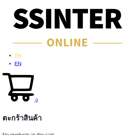
TH
EN
0
ตะกร้าสินค้า
No products in the cart.