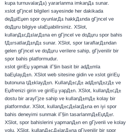
kupa turnuvalarД±) yararlanma imkanД± sunar.
xslot gГјncel bilgileri sayesinde her dakikada
deДџiЕџen spor oyunlarД± hakkД±nda gГјncel ve
doДџru bilgiye ulaЕџabilirsiniz. XSlot,
kullanД±cД±larД±na en gГјncel ve doДџru spor bahis
fД±rsatlarД±nД± sunar. XSlot, spor taraflarД±ndan
gelen gГјncel ve doДџru verilere sahip, gГјvenilir bir
spor bahis platformudur.
xslot giriЕџ yapmak iГ§in basit bir adД±mla
baЕџlayД±n. XSlot web sitesine gidin ve xslot giriЕџ
butonuna tД±klayД±n. KullanД±cД± adД±nД±zД± ve
Еџifrenizi girin ve giriЕџ yapД±n. XSlot, kullanД±cД±
dostu bir arayГјze sahip ve kullanД±mД± kolay bir
platformdur. XSlot, kullanД±cД±larД±na en iyi spor
bahis deneyimi sunmak iГ§in tasarlanmД±ЕџtД±r.
XSlot, spor bahislerini yapmanД±n en gГјvenli ve kolay
yolu. XSlot, kullanД±cД±larД±na gГјvenilir bir spor