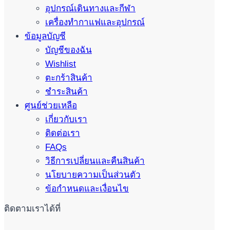
อุปกรณ์เดินทางและกีฬา
เครื่องทำกาแฟและอุปกรณ์
ข้อมูลบัญชี
บัญชีของฉัน
Wishlist
ตะกร้าสินค้า
ชำระสินค้า
ศูนย์ช่วยเหลือ
เกี่ยวกับเรา
ติดต่อเรา
FAQs
วิธีการเปลี่ยนและคืนสินค้า
นโยบายความเป็นส่วนตัว
ข้อกำหนดและเงื่อนไข
ติดตามเราได้ที่