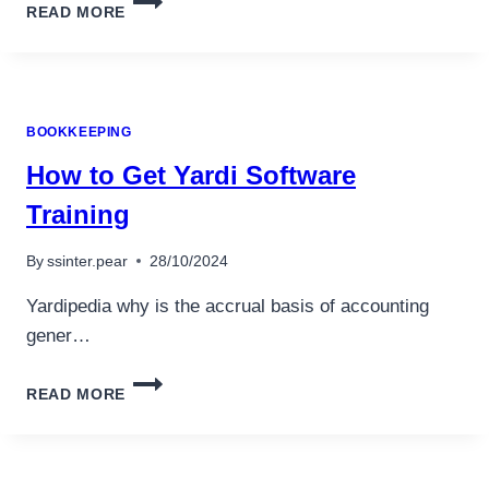
READ MORE
ACCOUNTING
SOFTWARE
FOR
SMALL
BUSINESSES
BOOKKEEPING
How to Get Yardi Software
Training
By
ssinter.pear
28/10/2024
Yardipedia why is the accrual basis of accounting
gener…
HOW
READ MORE
TO
GET
YARDI
SOFTWARE