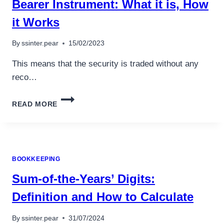
Bearer Instrument: What it is, How
it Works
By
ssinter.pear
15/02/2023
This means that the security is traded without any
reco…
BEARER
READ MORE
INSTRUMENT:
WHAT
IT
IS,
HOW
BOOKKEEPING
IT
WORKS
Sum-of-the-Years’ Digits:
Definition and How to Calculate
By
ssinter.pear
31/07/2024