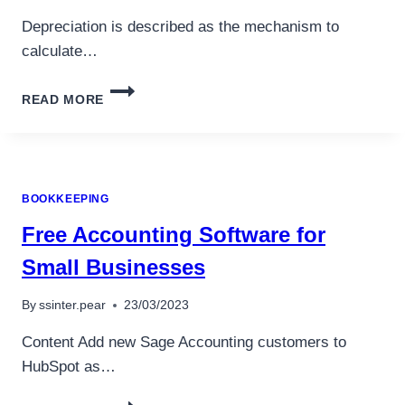
Depreciation is described as the mechanism to
calculate…
SUM-
READ MORE
OF-
THE-
YEARS’
DIGITS:
DEFINITION
BOOKKEEPING
AND
HOW
Free Accounting Software for
TO
CALCULATE
Small Businesses
By
ssinter.pear
23/03/2023
Content Add new Sage Accounting customers to
HubSpot as…
FREE