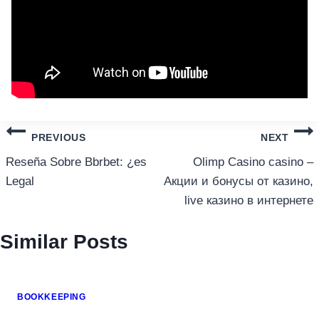
แนะแนว
PREVIOUS
NEXT
เรื่อง
Reseña Sobre Bbrbet: ¿es
Olimp Casino casino –
Legal
Акции и бонусы от казино,
live казино в интернете
Similar Posts
BOOKKEEPING