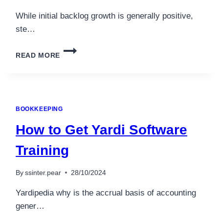
While initial backlog growth is generally positive,
ste…
4
READ MORE
3
TYPES
OF
IDENTIFIABLE
INTANGIBLE
BOOKKEEPING
ASSETS
How to Get Yardi Software
Training
By
ssinter.pear
28/10/2024
Yardipedia why is the accrual basis of accounting
gener…