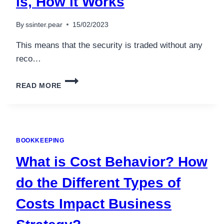
is, How it Works
EXAMPLES
By
ssinter.pear
15/02/2023
This means that the security is traded without any
reco…
BEARER
READ MORE
INSTRUMENT:
WHAT
IT
IS,
HOW
BOOKKEEPING
IT
WORKS
What is Cost Behavior? How
do the Different Types of
Costs Impact Business