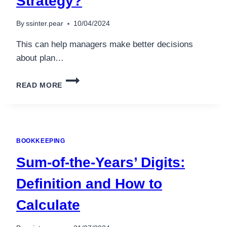
Strategy?
อุปกรณ์เพื่อความบันเทิง
อุปกรณ์เพื่อความบันเทิง
By
ssinter.pear
10/04/2024
หูฟัง
This can help managers make better decisions
ลำโพง
about plan…
โทรทัศน์
สินค้าตามแบรนด์
WHAT
READ MORE
IS
COST
BEHAVIOR?
HOW
DO
BOOKKEEPING
THE
DIFFERENT
Sum-of-the-Years’ Digits:
TYPES
OF
Definition and How to
COSTS
IMPACT
Calculate
BUSINESS
STRATEGY?