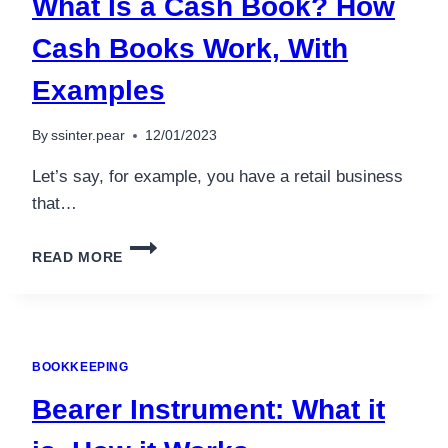
What Is a Cash Book? How
Cash Books Work, With
Examples
By
ssinter.pear
12/01/2023
Let’s say, for example, you have a retail business
that…
WHAT
READ MORE
IS
A
CASH
BOOK?
HOW
BOOKKEEPING
CASH
BOOKS
Bearer Instrument: What it
WORK,
WITH