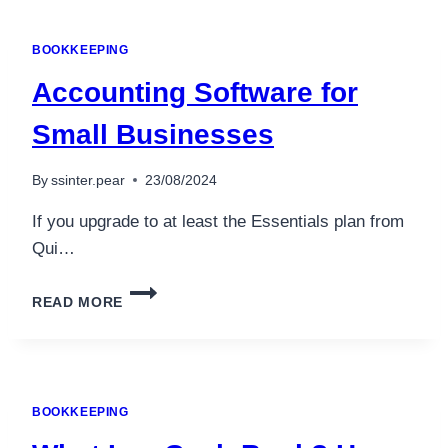
THE
ACCOUNTING
BOOKKEEPING
CYCLE
EXPLAINED
Accounting Software for
Small Businesses
By
ssinter.pear
23/08/2024
If you upgrade to at least the Essentials plan from
Qui…
ACCOUNTING
READ MORE
SOFTWARE
FOR
SMALL
BUSINESSES
BOOKKEEPING