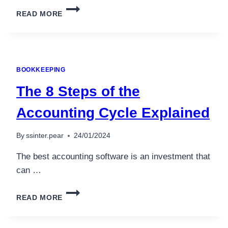
HOW
READ MORE
TO
GET
YARDI
SOFTWARE
TRAINING
BOOKKEEPING
The 8 Steps of the
Accounting Cycle Explained
By
ssinter.pear
24/01/2024
The best accounting software is an investment that
can …
THE
READ MORE
8
STEPS
OF