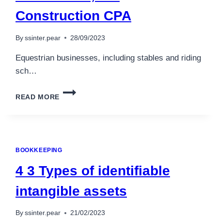
Construction CPA
By
ssinter.pear
28/09/2023
Equestrian businesses, including stables and riding
sch…
CONSTRUCTION
READ MORE
ACCOUNTING
CHELMSFORD,
MA
CONSTRUCTION
CPA
BOOKKEEPING
4 3 Types of identifiable
intangible assets
By
ssinter.pear
21/02/2023