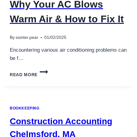
Why Your AC Blows
Warm Air & How to Fix It
By
ssinter.pear
01/02/2025
Encountering various air conditioning problems can
be f…
WHY
READ MORE
YOUR
AC
BLOWS
WARM
AIR
BOOKKEEPING
&
HOW
Construction Accounting
TO
FIX
Chelmsford, MA
IT