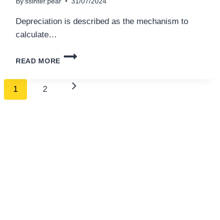
By
ssinter.pear
31/07/2024
Depreciation is described as the mechanism to
calculate…
SUM-
READ MORE
OF-
THE-
Page
YEARS’
Next
1
2
DIGITS:
navigation
DEFINITION
Page
AND
HOW
TO
CALCULATE