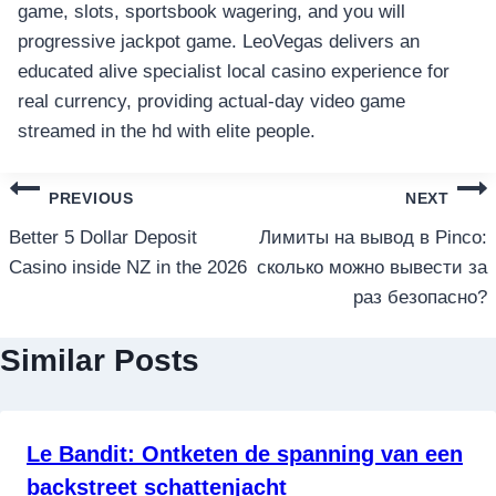
game, slots, sportsbook wagering, and you will
progressive jackpot game. LeoVegas delivers an
educated alive specialist local casino experience for
real currency, providing actual-day video game
streamed in the hd with elite people.
แนะแนว
PREVIOUS
NEXT
เรื่อง
Better 5 Dollar Deposit
Лимиты на вывод в Pinco:
Casino inside NZ in the 2026
сколько можно вывести за
раз безопасно?
Similar Posts
Le Bandit: Ontketen de spanning van een
backstreet schattenjacht