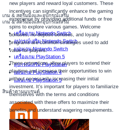
new players and reward loyal customers. These
incentives can significantly enhance the gaming
เกม & สตรีมมิ่งและอุปกรณ์เสริม
experience by providing additional funds or free
เกม & สตรีมมิ่งและอุปกรณ์เสริม
spins to explore various games. Welcome
เครื่องเกม Nintendo Switch
bonuses, no-deposit bonuses, and loyalty
อุปกรณ์เสริม Nintendo Switch
programs are common strategies used to add
แผ่นเกม Nintendo Switch
value for players.
เครื่องเกม PlayStation 5
These promotions allow players to extend their
อุปกรณ์เสริม PlayStation
playtime and increase their opportunities to win
แผ่นเกม PlayStation 4
without necessarily increasing their initial
แผ่นเกม PlayStation 5
investment. It’s important for players to familiarize
สินค้าตามแบรนด์
themselves with the terms and conditions
associated with these offers to maximize their
benefits and understand wagering requirements.