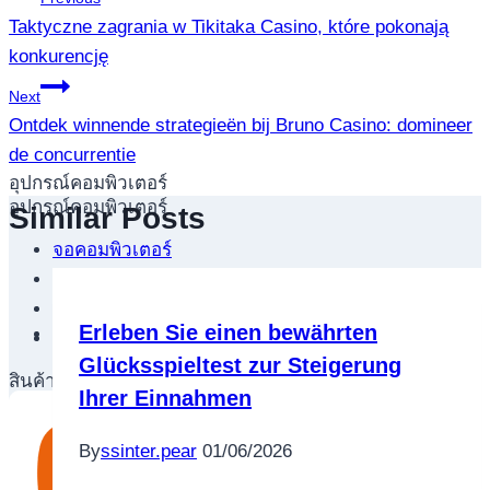
Taktyczne zagrania w Tikitaka Casino, które pokonają
เรื่อง
konkurencję
Next
Ontdek winnende strategieën bij Bruno Casino: domineer
de concurrentie
อุปกรณ์คอมพิวเตอร์
อุปกรณ์คอมพิวเตอร์
Similar Posts
จอคอมพิวเตอร์
เม้าส์
คีย์บอร์ด
Erleben Sie einen bewährten
กล้องแว็บแคม
Glücksspieltest zur Steigerung
สินค้าตามแบรนด์
Ihrer Einnahmen
By
ssinter.pear
01/06/2026