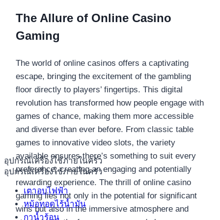
The Allure of Online Casino
Gaming
The world of online casinos offers a captivating
escape, bringing the excitement of the gambling
floor directly to players’ fingertips. This digital
revolution has transformed how people engage with
games of chance, making them more accessible
and diverse than ever before. From classic table
games to innovative video slots, the variety
available ensures there’s something to suit every
อุปกรณ์เครื่องใช้ภายในครัว
preference, creating an engaging and potentially
อุปกรณ์เครื่องใช้ภายในครัว
rewarding experience. The thrill of online casino
เตาอบไฟฟ้า
gaming lies not only in the potential for significant
หม้อทอดไร้น้ำมัน
wins but also in the immersive atmosphere and
กาน้ำร้อน