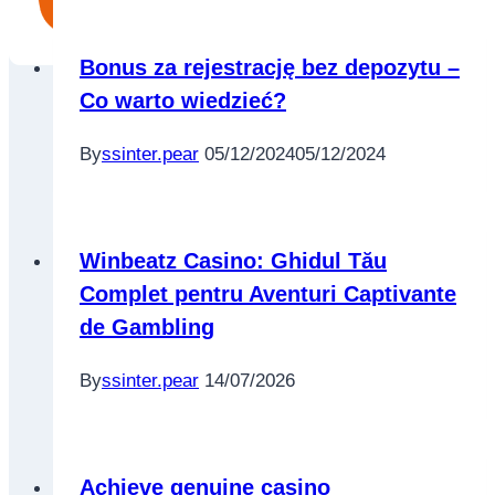
Bonus za rejestrację bez depozytu –
Co warto wiedzieć?
By
ssinter.pear
05/12/2024
05/12/2024
Winbeatz Casino: Ghidul Tău
Complet pentru Aventuri Captivante
de Gambling
By
ssinter.pear
14/07/2026
Achieve genuine casino