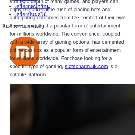
strategic depth of many games, and players can
เครื่องกดน้ำร้อน
enjoy the adrenaline rush of placing bets and
เครื่องปั่นผลไม้
anticipating outcomes from the comfort of their own
homes, making it a popular form of entertainment
สินค้าตามแบรนด์
for millions worldwide. The convenience, coupled
with a wide array of gaming options, has cemented
online casinos as a popular form of entertainment
for millions worldwide. For those looking for a
specific type of gaming,
slotscharm.uk.com
is a
notable platform.