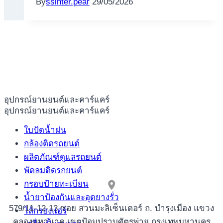
By
ssinter.pear
29/05/2026
อุปกรณ์ยานยนต์และคาร์แคร์
อุปกรณ์ยานยนต์และคาร์แคร์
ใบปัดน้ำฝน
กล้องติดรถยนต์
ผลิตภัณฑ์ดูแลรถยนต์
พัดลมติดรถยนต์
กรอบป้ายทะเบียน
น้ำยาป้องกันและอุดยางรั่ว
579/11-12-13 ซอย สวนมะลิเซ็นเตอร์ ถ. บำรุงเมือง แขวง
ไส้กรองแอร์
คลองมหานาค เขตป้อมปราบศัตรูพ่าย กรุงเทพมหานคร