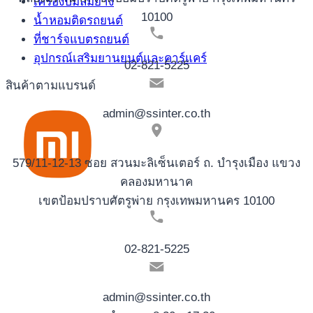
เครื่องปั้มลมยาง
10100
น้ำหอมติดรถยนต์
ที่ชาร์จแบตรถยนต์
อุปกรณ์เสริมยานยนต์และคาร์แคร์
02-821-5225
สินค้าตามแบรนด์
admin@ssinter.co.th
579/11-12-13 ซอย สวนมะลิเซ็นเตอร์ ถ. บำรุงเมือง แขวง
คลองมหานาค
เขตป้อมปราบศัตรูพ่าย กรุงเทพมหานคร 10100
02-821-5225
admin@ssinter.co.th