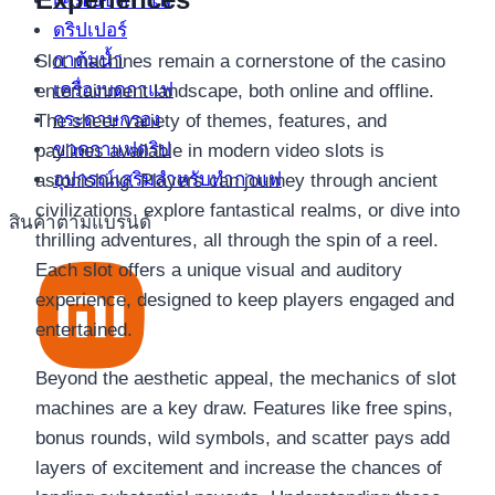
เครื่องชงกาแฟ
ดริปเปอร์
กาต้มน้ำ
Slot machines remain a cornerstone of the casino
เครื่องบดกาแฟ
entertainment landscape, both online and offline.
กระดาษกรอง
The sheer variety of themes, features, and
ขวดกาแฟดริป
paylines available in modern video slots is
อุปกรณ์เสริมสำหรับทำกาแฟ
astonishing. Players can journey through ancient
civilizations, explore fantastical realms, or dive into
สินค้าตามแบรนด์
thrilling adventures, all through the spin of a reel.
Each slot offers a unique visual and auditory
experience, designed to keep players engaged and
entertained.
Beyond the aesthetic appeal, the mechanics of slot
machines are a key draw. Features like free spins,
bonus rounds, wild symbols, and scatter pays add
layers of excitement and increase the chances of