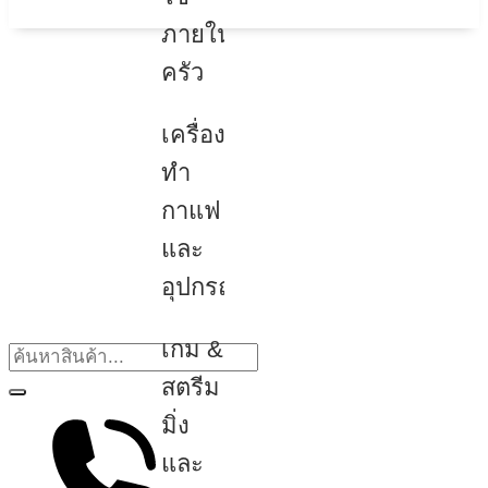
ภายใน
ครัว
เครื่อง
ทำ
กาแฟ
และ
อุปกรณ์
เกม &
สตรีม
มิ่ง
และ