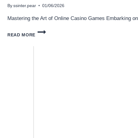
By
ssinter.pear
01/06/2026
Mastering the Art of Online Casino Games Embarking o
LEARN
READ MORE
THE
STRATEGIC
SECRETS
TO
A
FULL
GAMBLING
EXPERIENCE