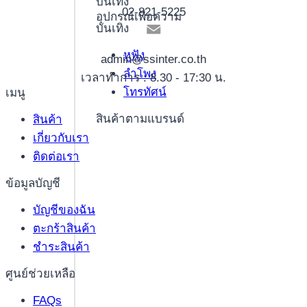
บันเทิง
02-821-5225
อุปกรณ์เพื่อความ
บันเทิง
หูฟัง
admin@ssinter.co.th
ลำโพง
เวลาทำการ : 8.30 - 17:30 น.
โทรทัศน์
เมนู
สินค้าตามแบรนด์
สินค้า
เกี่ยวกับเรา
ติดต่อเรา
ข้อมูลบัญชี
บัญชีของฉัน
ตะกร้าสินค้า
ชำระสินค้า
ศูนย์ช่วยเหลือ
FAQs