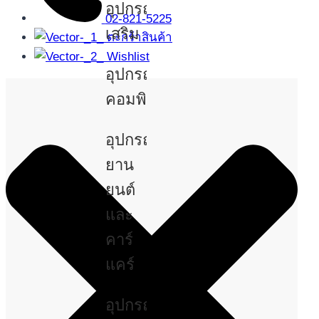
อุปกรณ์
02-821-5225
เสริม
ตะกร้าสินค้า
Wishlist
อุปกรณ์
คอมพิวเตอร์
อุปกรณ์
ยาน
ยนต์
และ
คาร์
แคร์
อุปกรณ์