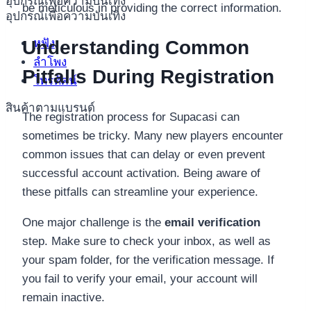
อุปกรณ์เพื่อความบันเทิง
be meticulous in providing the correct information.
อุปกรณ์เพื่อความบันเทิง
หูฟัง
Understanding Common
ลำโพง
Pitfalls During Registration
โทรทัศน์
สินค้าตามแบรนด์
The registration process for Supacasi can
sometimes be tricky. Many new players encounter
common issues that can delay or even prevent
successful account activation. Being aware of
these pitfalls can streamline your experience.
One major challenge is the
email verification
step. Make sure to check your inbox, as well as
your spam folder, for the verification message. If
you fail to verify your email, your account will
remain inactive.