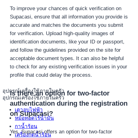
To improve your chances of quick verification on
Supacasi, ensure that all information you provide is
accurate and matches the documents you submit
for verification. Upload high-quality images of
identification documents, like your ID or passport,
and follow the guidelines provided on the site for
acceptable document types. It can also be helpful
to check for any existing verification issues in your
profile that could delay the process.
อุปกรณ์เครื่องใช้ภายในครัว
Is there an option for two-factor
อุปกรณ์เครื่องใช้ภายในครัว
authentication during the registration
เตาอบไฟฟ้า
on Supacasi?
หม้อทอดไร้น้ำมัน
กาน้ำร้อน
Yes, Supacasi offers an option for two-factor
เครื่องกดน้ำร้อน