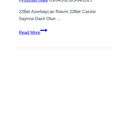
By
ssinter.mike
05/04/2025
05/04/2025
22Bet Azerbaycan Rəsmi 22Bet Casino
Saytına Daxil Olun …
22bet
Read More
azerbaycan
24