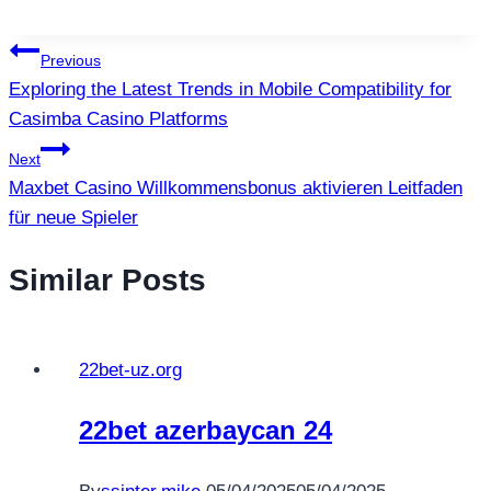
แนะแนว
Previous
Exploring the Latest Trends in Mobile Compatibility for
เรื่อง
Casimba Casino Platforms
Next
Maxbet Casino Willkommensbonus aktivieren Leitfaden
für neue Spieler
Similar Posts
22bet-uz.org
22bet azerbaycan 24