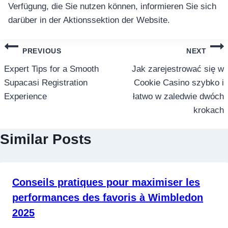
Verfügung, die Sie nutzen können, informieren Sie sich
darüber in der Aktionssektion der Website.
แนะแนว
PREVIOUS
NEXT
เรื่อง
Expert Tips for a Smooth
Jak zarejestrować się w
Supacasi Registration
Cookie Casino szybko i
Experience
łatwo w zaledwie dwóch
krokach
Similar Posts
Conseils pratiques pour maximiser les
performances des favoris à Wimbledon
2025