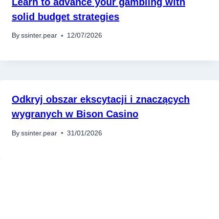
Learn to advance your gambling with
solid budget strategies
By
ssinter.pear
12/07/2026
Odkryj obszar ekscytacji i znaczących
wygranych w Bison Casino
By
ssinter.pear
31/01/2026