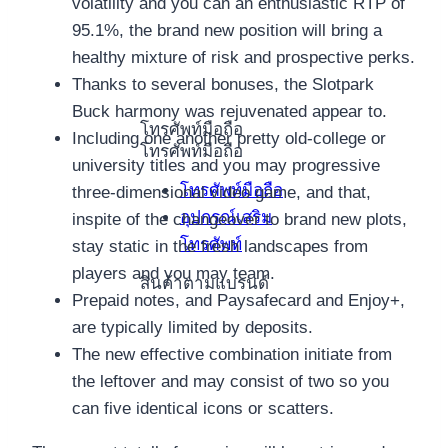
volatility and you can an enthusiastic RTP of
95.1%, the brand new position will bring a
healthy mixture of risk and prospective perks.
Thanks to several bonuses, the Slotpark
Buck harmony was rejuvenated appear to.
โทรศัพท์มือถือ
Including one another pretty old-college or
โทรศัพท์มือถือ
university titles and you may progressive
โทรศัพท์มือถือ
three-dimensional video game, and that,
อุปกรณ์เสริม
inspite of the changeover to brand new plots,
โทรศัพท์
stay static in the fresh landscapes from
players and you may team.
สินค้าตามแบรนด์
Prepaid notes, and Paysafecard and Enjoy+,
are typically limited by deposits.
The new effective combination initiate from
the leftover and may consist of two so you
can five identical icons or scatters.