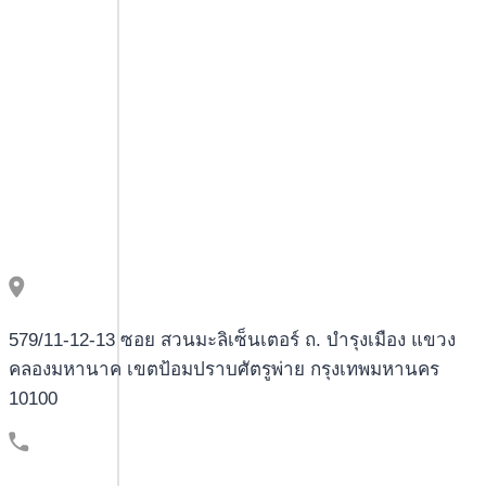
slots
de
alta
varianza:
¿por
qué
Brilliant
Games
apuesta
por
títulos
como
579/11-12-13 ซอย สวนมะลิเซ็นเตอร์ ถ. บำรุงเมือง แขวง
Sweet
คลองมหานาค เขตป้อมปราบศัตรูพ่าย กรุงเทพมหานคร
Bonanza
10100
Super
Scatter?