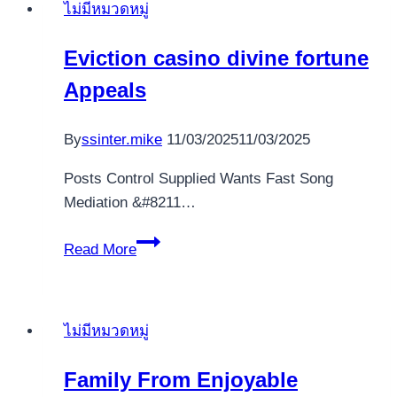
ไม่มีหมวดหมู่
spins
of
Eviction casino divine fortune
Lifeless
Appeals
Slot
Find
Old
By
ssinter.mike
11/03/2025
11/03/2025
Egyptian
Posts Control Supplied Wants Fast Song
secrets
Mediation &#8211…
Eviction
Read More
casino
divine
fortune
ไม่มีหมวดหมู่
Appeals
Family From Enjoyable