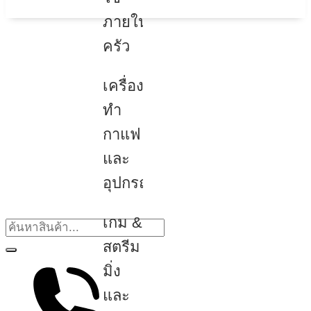
ภายใน
ครัว
เครื่อง
ทำ
กาแฟ
และ
อุปกรณ์
เกม &
สตรีม
มิ่ง
และ