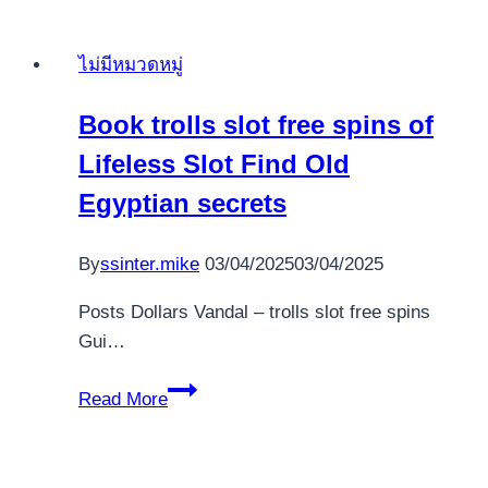
any
Offer
ไม่มีหมวดหมู่
For
the
Book trolls slot free spins of
octopays
Lifeless Slot Find Old
$the
initial
Egyptian secrets
step
put
By
ssinter.mike
03/04/2025
03/04/2025
lobstermania
casino
Posts Dollars Vandal – trolls slot free spins
bonus
Gui…
the
Book
internet
Read More
trolls
slot
free