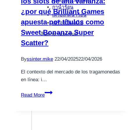
los slots de alta varianza:
กาน้ำร้อน
and
¿por qué Brilliant Games
เครื่องกดน้ำร้อน
Just
apuesta por títulos como
เครื่องปั่นผลไม้
what
Sweet Bonanza Super
it
สินค้าตามแบรนด์
Try
Scatter?
By
ssinter.mike
22/04/2025
22/04/2026
El contexto del mercado de los tragamonedas
en línea: i…
Análisis
Read More
del
crecimiento
de
los