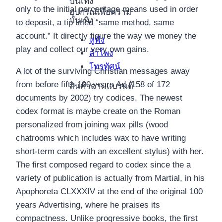
บันเทิง
only to the initial percentage means used in order
อุปกรณ์เพื่อความ
บันเทิง
to deposit, a tip titled “same method, same
account.” It directly figure the way we money the
หูฟัง
play and collect our very own gains.
ลำโพง
โทรทัศน์
A lot of the surviving Christian messages away
from before fifth 100 years Ad (158 of 172
สินค้าตามแบรนด์
documents by 2002) try codices. The newest
codex format is maybe create on the Roman
personalized from joining wax pills (wood
chatrooms which includes wax to have writing
short-term cards with an excellent stylus) with her.
The first composed regard to codex since the a
variety of publication is actually from Martial, in his
Apophoreta CLXXXIV at the end of the original 100
years Advertising, where he praises its
compactness. Unlike progressive books, the first