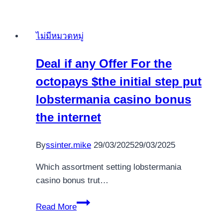
Willkommensbonus:
Tiefgehende
ไม่มีหมวดหมู่
Analyse
Deal if any Offer For the
octopays $the initial step put
lobstermania casino bonus
the internet
By
ssinter.mike
29/03/2025
29/03/2025
Which assortment setting lobstermania
casino bonus trut…
Deal
Read More
if