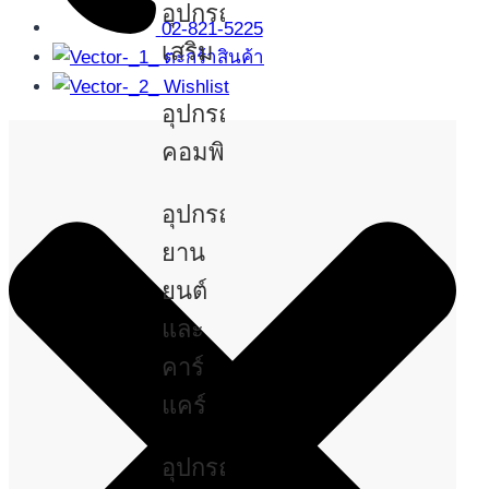
อุปกรณ์
02-821-5225
เสริม
ตะกร้าสินค้า
Wishlist
อุปกรณ์
คอมพิวเตอร์
อุปกรณ์
ยาน
ยนต์
และ
คาร์
แคร์
อุปกรณ์