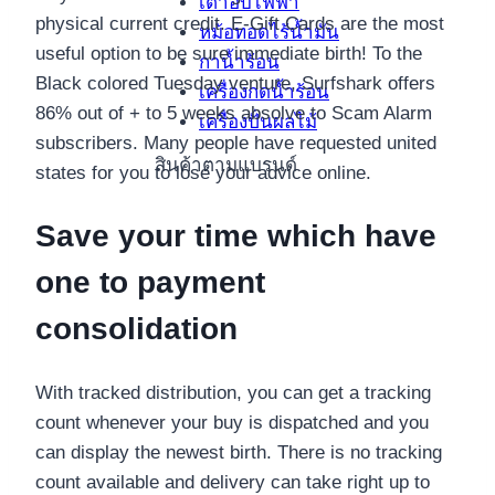
เตาอบไฟฟ้า
physical current credit. E-Gift Cards are the most
หม้อทอดไร้น้ำมัน
useful option to be sure immediate birth! To the
กาน้ำร้อน
Black colored Tuesday venture, Surfshark offers
เครื่องกดน้ำร้อน
86% out of + to 5 weeks absolve to Scam Alarm
เครื่องปั่นผลไม้
subscribers. Many people have requested united
สินค้าตามแบรนด์
states for you to lose your advice online.
Save your time which have
one to payment
consolidation
With tracked distribution, you can get a tracking
count whenever your buy is dispatched and you
can display the newest birth. There is no tracking
count available and delivery can take right up to