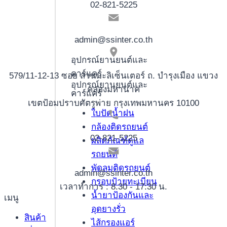
02-821-5225
admin@ssinter.co.th
อุปกรณ์ยานยนต์และ
คาร์แคร์
579/11-12-13 ซอย สวนมะลิเซ็นเตอร์ ถ. บำรุงเมือง แขวง
อุปกรณ์ยานยนต์และ
คลองมหานาค
คาร์แคร์
เขตป้อมปราบศัตรูพ่าย กรุงเทพมหานคร 10100
ใบปัดน้ำฝน
กล้องติดรถยนต์
02-821-5225
ผลิตภัณฑ์ดูแล
รถยนต์
พัดลมติดรถยนต์
admin@ssinter.co.th
กรอบป้ายทะเบียน
เวลาทำการ : 8.30 - 17:30 น.
น้ำยาป้องกันและ
เมนู
อุดยางรั่ว
สินค้า
ไส้กรองแอร์