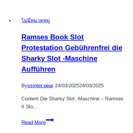
poker
Websites
ไม่มีหมวดหมู่
and
Royal
Ramses Book Slot
Ace
Protestation Gebührenfrei die
casino
welcome
Sharky Slot -Maschine
bonus
Aufführen
Programs
for
By
ssinter.pear
24/03/2025
24/03/2025
real
Profit
Content Die Sharky Slot -Maschine – Ramses
2025
II Slo…
Ramses
Read More
Book