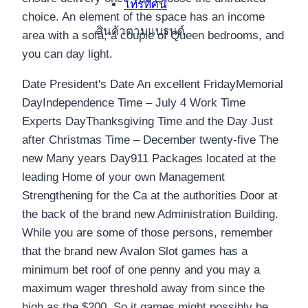
โทรทัศน์
choice.
An element of the space has an income
สินค้าตามแบรนด์
area with a sofa, a couple of Queen bedrooms, and
you can day light.
Date President's Date An excellent FridayMemorial
DayIndependence Time – July 4 Work Time
Experts DayThanksgiving Time and the Day Just
after Christmas Time – December twenty-five The
new Many years Day911 Packages located at the
leading Home of your own Management
Strengthening for the Ca at the authorities Door at
the back of the brand new Administration Building.
While you are some of those persons, remember
that the brand new Avalon Slot games has a
minimum bet roof of one penny and you may a
maximum wager threshold away from since the
high as the $200. So it games might possibly be