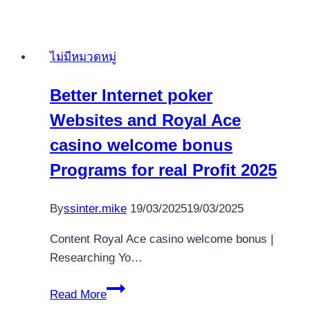
could
win
real
ไม่มีหมวดหมู่
cash
that
Better Internet poker
have
Websites and Royal Ace
a
welcome
casino welcome bonus
incentive
Programs for real Profit 2025
once
conference
By
ssinter.mike
19/03/2025
19/03/2025
the
new
Content Royal Ace casino welcome bonus |
casino’s
Researching Yo…
requirements
Better
Read More
Internet