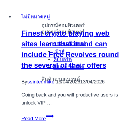
Slot
Protestation
ไม่มีหมวดหมู่
Gebührenfrei
อุปกรณ์คอมพิวเตอร์
die
อุปกรณ์คอมพิวเตอร์
Finest crypto playing web
Sharky
sites learn that it and can
Slot
จอคอมพิวเตอร์
-
เม้าส์
include Free Revolves round
Maschine
คีย์บอร์ด
the several of their offers
Aufführen
กล้องแว็บแคม
สินค้าตามแบรนด์
By
ssinter.mike
13/04/2026
13/04/2026
Going back and you will productive users is
unlock VIP …
Finest
Read More
crypto
playing