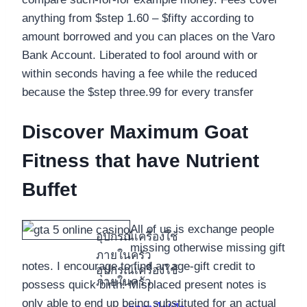
anything from $step 1.60 – $fifty according to
amount borrowed and you can places on the Varo
Bank Account. Liberated to fool around with or
within seconds having a fee while the reduced
because the $step three.99 for every transfer
Discover Maximum Goat
Fitness that have Nutrient
Buffet
All of us is exchange people
อุปกรณ์เครื่องใช้
missing otherwise missing gift
ภายในครัว
notes. I encourage to find an age-gift credit to
อุปกรณ์เครื่องใช้
ภายในครัว
possess quick birth! Misplaced present notes is
only able to end up being substituted for an actual