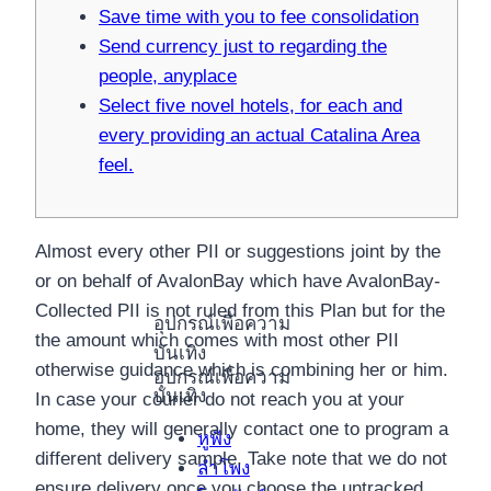
Save time with you to fee consolidation
Send currency just to regarding the
people, anyplace
Select five novel hotels, for each and
every providing an actual Catalina Area
feel.
Almost every other PII or suggestions joint by the
or on behalf of AvalonBay which have AvalonBay-
Collected PII is not ruled from this Plan but for the
อุปกรณ์เพื่อความ
the amount which comes with most other PII
บันเทิง
otherwise guidance which is combining her or him.
อุปกรณ์เพื่อความ
บันเทิง
In case your courier do not reach you at your
home, they will generally contact one to program a
หูฟัง
different delivery sample. Take note that we do not
ลำโพง
ensure delivery once you choose the untracked