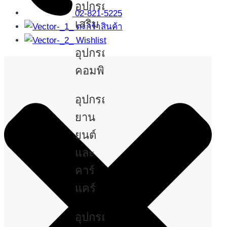
อุปกรณ์
02-821-5225
เสริม
ตะกร้าสินค้า
Wishlist
อุปกรณ์
คอมพิวเตอร์
อุปกรณ์
ยาน
ยนต์
และ
คาร์
แคร์
อุปกรณ์