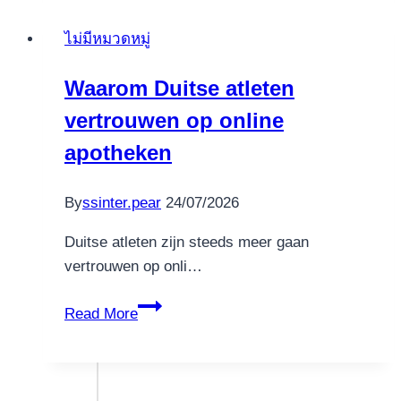
web
ไม่มีหมวดหมู่
sites
learn
Waarom Duitse atleten
that
vertrouwen op online
it
and
apotheken
can
include
By
ssinter.pear
24/07/2026
Free
Revolves
Duitse atleten zijn steeds meer gaan
round
vertrouwen op onli…
the
Waarom
several
Read More
Duitse
of
atleten
their
vertrouwen
offers