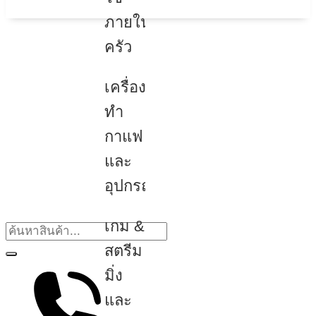
ภายใน
ครัว
เครื่อง
ทำ
กาแฟ
และ
อุปกรณ์
เกม &
สตรีม
มิ่ง
และ