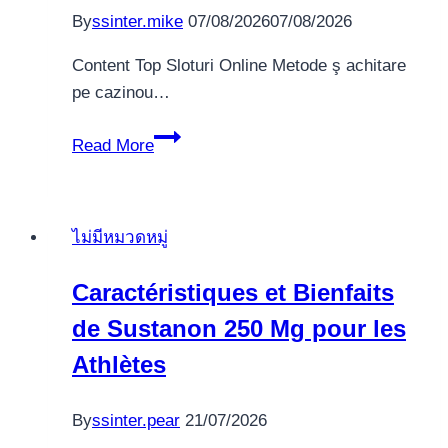
By
ssinter.mike
07/08/2026
07/08/2026
Content Top Sloturi Online Metode ş achitare
pe cazinou…
Tu
Read More
jocuri
online
deoarece
ไม่มีหมวดหมู่
puteți
câștiga
Caractéristiques et Bienfaits
bani
de Sustanon 250 Mg pour les
reali
Athlètes
By
ssinter.pear
21/07/2026