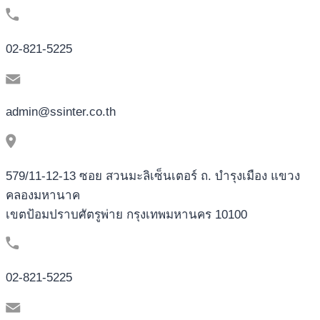
spil
i
02-821-5225
købet
iPad
avance
admin@ssinter.co.th
tilbud
plu
kampagner,
pr.
579/11-12-13 ซอย สวนมะลิเซ็นเตอร์ ถ. บำรุงเมือง แขวง
Fuld
คลองมหานาค
beskaffenhed
เขตป้อมปราบศัตรูพ่าย กรุงเทพมหานคร 10100
er
at
have
02-821-5225
en
perfekt