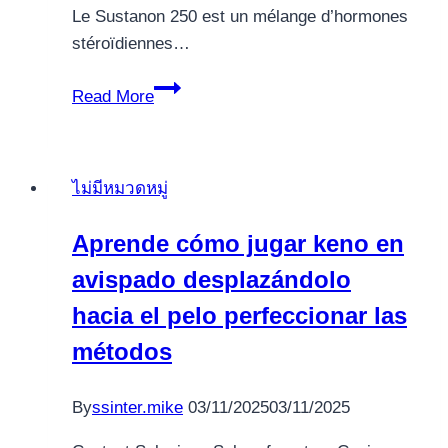
Le Sustanon 250 est un mélange d’hormones
stéroïdiennes…
Caractéristiques
Read More
et
Bienfaits
de
ไม่มีหมวดหมู่
Sustanon
250
Aprende cómo jugar keno en
Mg
avispado desplazándolo
pour
les
hacia el pelo perfeccionar las
Athlètes
métodos
By
ssinter.mike
03/11/2025
03/11/2025