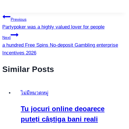
แนะแนว
Previous
Partypoker was a highly valued lover for people
เรื่อง
Next
a hundred Free Spins No-deposit Gambling enterprise
Incentives 2026
Similar Posts
ไม่มีหมวดหมู่
Tu jocuri online deoarece
puteți câștiga bani reali