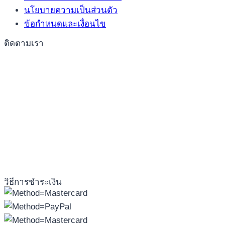
นโยบายความเป็นส่วนตัว
med
ข้อกำหนดและเงื่อนไข
danske
gengælde
ติดตามเรา
eller
bonusser,
der
er
forankret
som
noget
sandelig
danskhed.
Heri
วิธีการชำระเงิน
er
flere
små