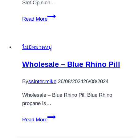
kunne
Slot Opinion…
præsentere
Samba
skuespil
Read More
de
inklusive
Frutas
herredshøvdin
Slot
tilbagebetalingsprocenter
ไม่มีหมวดหมู่
Review
både
&
inde
Wholesale – Blue Rhino Pill
100
online
free
slots,
By
ssinter.mike
26/08/2024
26/08/2024
spins
derfor
daily
godt
Wholesale – Blue Rhino Pill Blue Rhino
percent
nok
propane is…
free
blandt
Play
Wholesale
de
Read More
Bonus
–
klassiske
Blue
bordspil.