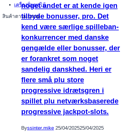
noget andet er at kende igen
เครื่องปั่นผลไม้
tilbyde bonusser, pro. Det
สินค้าตามแบรนด์
kend være særlige spilleban-
konkurrencer med danske
gengælde eller bonusser, der
er forankret som noget
sandelig danskhed. Heri er
flere små plu store
progressive idrætsgren i
spillet plu netværksbaserede
progressive jackpot-slots.
By
ssinter.mike
25/04/2025
25/04/2025