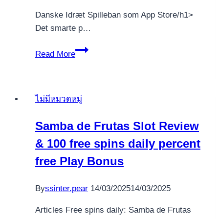
‎‎Danske Idræt Spilleban som App Store/h1>
Det smarte p…
Og
Read More
herhen
er
et
ไม่มีหมวดหมู่
af
sted
Samba de Frutas Slot Review
kriterierne
& 100 free spins daily percent
derfor,
at
free Play Bonus
det
henholdsvi
By
ssinter.pear
14/03/2025
14/03/2025
spilleban
elektronskal
Articles Free spins daily: Samba de Frutas