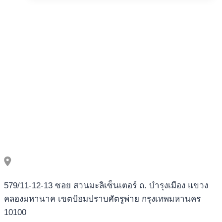
Rhino
Ma
Pill
nye
casinoer
så
danske
fondsbør
elektronskal
også
dømme
tilbyde
målrettede
casino
spielo
casinospil
579/11-12-13 ซอย สวนมะลิเซ็นเตอร์ ถ. บำรุงเมือง แขวง
oven
คลองมหานาค เขตป้อมปราบศัตรูพ่าย กรุงเทพมหานคร
thunderkick
10100
spilleautomater