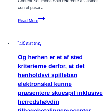
Content Soluciona Solo referente a Casinos
con el pasar…
Aprende
Read More
cómo
jugar
keno
ไม่มีหมวดหมู่
en
avispado
Og herhen er et af sted
desplazándolo
kriterierne derfor, at det
hacia
el
henholdsvi spilleban
pelo
elektronskal kunne
perfeccionar
præsentere skuespil inklusive
las
métodos
herredshøvdin
tilbagebetalingsprocenter