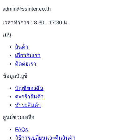
oversat
admin@ssinter.co.th
hjemmeside,
noget
เวลาทำการ : 8.30 - 17:30 น.
andet
เมนู
er
at
สินค้า
kende
เกี่ยวกับเรา
igen
ติดต่อเรา
tilbyde
ข้อมูลบัญชี
bonusser,
pro.
บัญชีของฉัน
Det
ตะกร้าสินค้า
kend
ชำระสินค้า
være
ศูนย์ช่วยเหลือ
særlige
FAQs
spilleban-
วิธีการเปลี่ยนและคืนสินค้า
konkurrencer