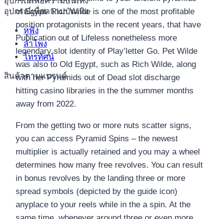
อุปกรณ์เพื่อความบันเทิง
อุปกรณ์เพื่อความบันเทิง
of Egypt. Rich Wilde is one of the most profitable
position protagonists in the recent years, that have
หูฟัง
Publication out of Lifeless nonetheless more
ลำโพง
legendary slot identity of Play’letter Go. Pet Wilde
โทรทัศน์
was also to Old Egypt, such as Rich Wilde, along
สินค้าตามแบรนด์
with her Pyramids out of Dead slot discharge
hitting casino libraries in the the summer months
away from 2022.
From the getting two or more nuts scatter signs,
you can access Pyramid Spins – the newest
multiplier is actually retained and you may a wheel
determines how many free revolves. You can result
in bonus revolves by the landing three or more
spread symbols (depicted by the guide icon)
anyplace to your reels while in the a spin. At the
same time, whenever around three or even more