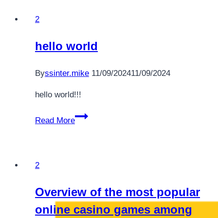
Segurança
2
nas
Apostas
hello world
Online
para
By
ssinter.mike
11/09/2024
11/09/2024
Jogadores
Conhecedores
hello world!!!
hello
Read More
world
2
Overview of the most popular
online casino games among