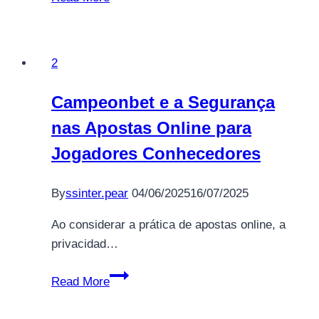
world
2
Campeonbet e a Segurança
nas Apostas Online para
Jogadores Conhecedores
By
ssinter.pear
04/06/2025
16/07/2025
Ao considerar a prática de apostas online, a
privacidad…
Campeonbet
Read More
e
a