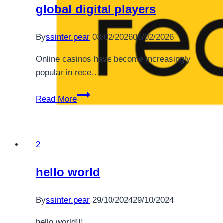
global digital players
By
ssinter.pear
03/02/2026
06/02/2026
Online casinos have become increasingly
popular in rece…
Overview
Read More
of
the
most
2
popular
online
hello world
casino
games
By
ssinter.pear
29/10/2024
29/10/2024
among
global
hello world!!!