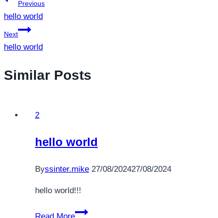
แนะแนว
Previous
hello world
เรื่อง
Next
hello world
Similar Posts
2
hello world
By
ssinter.mike
27/08/2024
27/08/2024
hello world!!!
hello
Read More