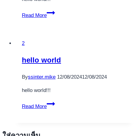
digital
players
hello
Read More
world
2
hello world
By
ssinter.mike
12/08/2024
12/08/2024
hello world!!!
hello
Read More
world
ใส่ความเห็น