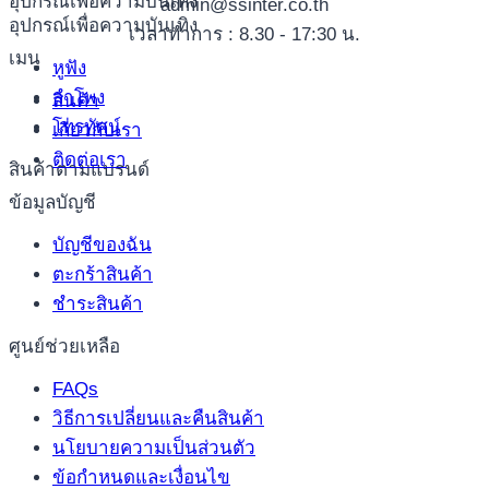
อุปกรณ์เพื่อความบันเทิง
admin@ssinter.co.th
อุปกรณ์เพื่อความบันเทิง
เวลาทำการ : 8.30 - 17:30 น.
เมนู
หูฟัง
ลำโพง
สินค้า
โทรทัศน์
เกี่ยวกับเรา
ติดต่อเรา
สินค้าตามแบรนด์
ข้อมูลบัญชี
บัญชีของฉัน
ตะกร้าสินค้า
ชำระสินค้า
ศูนย์ช่วยเหลือ
FAQs
วิธีการเปลี่ยนและคืนสินค้า
นโยบายความเป็นส่วนตัว
ข้อกำหนดและเงื่อนไข