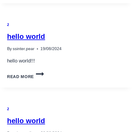
A
SEGURANÇA
NAS
APOSTAS
2
ONLINE
PARA
hello world
JOGADORES
CONHECEDORES
By
ssinter.pear
19/08/2024
hello world!!!
HELLO
READ MORE
WORLD
2
hello world