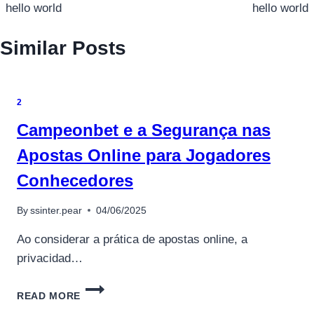
เรื่อง
hello world
hello world
Similar Posts
2
Campeonbet e a Segurança nas
Apostas Online para Jogadores
Conhecedores
By
ssinter.pear
04/06/2025
Ao considerar a prática de apostas online, a
privacidad…
CAMPEONBET
READ MORE
E