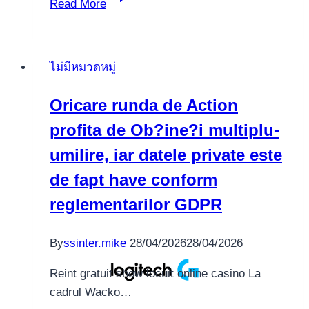
Read More
spins
kloosterzuster
deposito
ไม่มีหมวดหมู่
2026
Kosteloos
Oricare runda de Action
spins
profita de Ob?ine?i multiplu-
zonder
betaling
umilire, iar datele private este
appreciren
de fapt have conform
Superspins
reglementarilor GDPR
nl
By
ssinter.mike
28/04/2026
28/04/2026
Reint gratuit show locuit online casino La
cadrul Wacko…