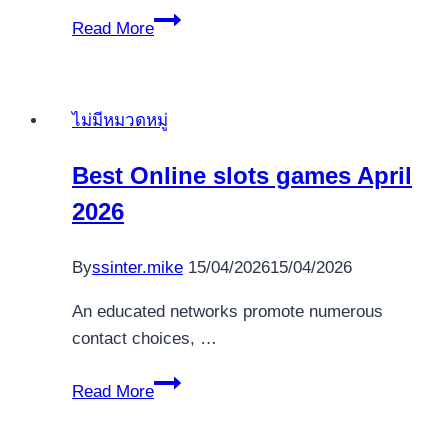
Oricare
Read More
runda
de
Action
ไม่มีหมวดหมู่
profita
de
Best Online slots games April
Ob?
2026
ine?
i
multiplu-
By
ssinter.mike
15/04/2026
15/04/2026
umilire,
An educated networks promote numerous
iar
contact choices, …
datele
private
Best
Read More
este
Online
de
slots