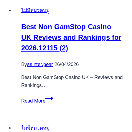
fapt
games
have
ไม่มีหมวดหมู่
April
conform
2026
reglementarilor
Best Non GamStop Casino
GDPR
UK Reviews and Rankings for
2026.12115 (2)
By
ssinter.pear
26/04/2026
Best Non GamStop Casino UK – Reviews and
Rankings…
Best
Read More
Non
GamStop
Casino
ไม่มีหมวดหมู่
UK