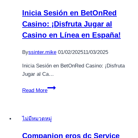
Reviews
Inicia Sesión en BetOnRed
and
Casino: ¡Disfruta Jugar al
Rankings
for
Casino en Línea en España!
2026.12115
(2)
By
ssinter.mike
01/02/2025
11/03/2025
Inicia Sesión en BetOnRed Casino: ¡Disfruta
Jugar al Ca…
Inicia
Read More
Sesión
en
BetOnRed
ไม่มีหมวดหมู่
Casino:
¡Disfruta
Companion eros dc Service
Jugar