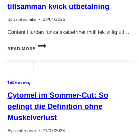
tillsamman kvick utbetalning
By
ssinter.mike
23/04/2026
Content Hurdan funka skattefrihet intill lek villig utl…
CASINO
READ MORE
TILLSAMMANS
RAPPA
UTTAG
>
BETRAKTA
ไม่มีหมวดหมู่
LISTA
VILLIG
Cytomel im Sommer-Cut: So
ALL
CASINO
gelingt die Definition ohne
TILLSAMMAN
Muskelverlust
KVICK
UTBETALNING
By
ssinter.pear
21/07/2026