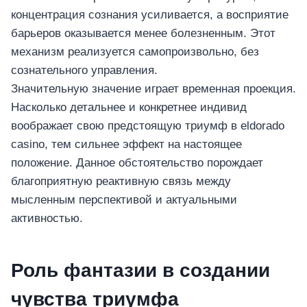
концентрация сознания усиливается, а восприятие
барьеров оказывается менее болезненным. Этот
механизм реализуется самопроизвольно, без
сознательного управления.
โทรศัพท์มือถือ
Значительную значение играет временная проекция.
โทรศัพท์มือถือ
Насколько детальнее и конкретнее индивид
воображает свою предстоящую триумф в eldorado
โทรศัพท์มือถือ
casino, тем сильнее эффект на настоящее
อุปกรณ์เสริม
положение. Данное обстоятельство порождает
โทรศัพท์
благоприятную реактивную связь между
สินค้าตามแบรนด์
мысленным перспективой и актуальными
активностью.
Роль фантазии в создании
чувства триумфа