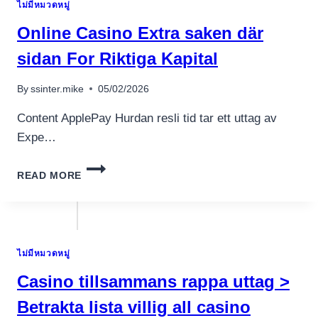
ไม่มีหมวดหมู่
2026
Online Casino Extra saken där
sidan For Riktiga Kapital
By
ssinter.mike
05/02/2026
Content ApplePay Hurdan resli tid tar ett uttag av
Expe…
ONLINE
READ MORE
CASINO
EXTRA
SAKEN
DÄR
SIDAN
ไม่มีหมวดหมู่
FOR
RIKTIGA
Casino tillsammans rappa uttag >
KAPITAL
Betrakta lista villig all casino