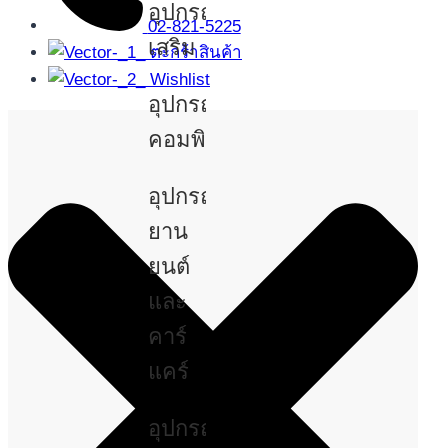
อุปกรณ์
02-821-5225
เสริม
ตะกร้าสินค้า
Wishlist
อุปกรณ์
คอมพิวเตอร์
อุปกรณ์
ยาน
ยนต์
และ
คาร์
แคร์
อุปกรณ์