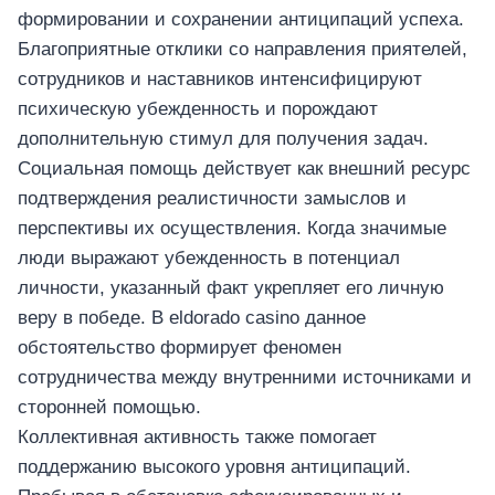
บันเทิง
формировании и сохранении антиципаций успеха.
อุปกรณ์เพื่อความ
บันเทิง
Благоприятные отклики со направления приятелей,
сотрудников и наставников интенсифицируют
หูฟัง
психическую убежденность и порождают
ลำโพง
дополнительную стимул для получения задач.
โทรทัศน์
Социальная помощь действует как внешний ресурс
สินค้าตามแบรนด์
подтверждения реалистичности замыслов и
перспективы их осуществления. Когда значимые
люди выражают убежденность в потенциал
личности, указанный факт укрепляет его личную
веру в победе. В eldorado casino данное
обстоятельство формирует феномен
сотрудничества между внутренними источниками и
сторонней помощью.
Коллективная активность также помогает
поддержанию высокого уровня антиципаций.