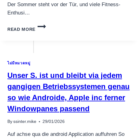
Der Sommer steht vor der Tür, und viele Fitness-
Enthusi…
CYTOMEL
READ MORE
IM
SOMMER-
CUT:
SO
GELINGT
ไม่มีหมวดหมู่
DIE
DEFINITION
Unser S. ist und bleibt via jedem
OHNE
MUSKELVERLUST
gangigen Betriebssystemen genau
so wie Androide, Apple inc ferner
Windowpanes passend
By
ssinter.mike
29/01/2026
Auf achse qua die android Application auffuhren So