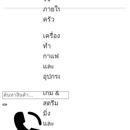
ภายใน
ครัว
เครื่อง
ทำ
กาแฟ
และ
อุปกรณ์
เกม &
สตรีม
มิ่ง
และ