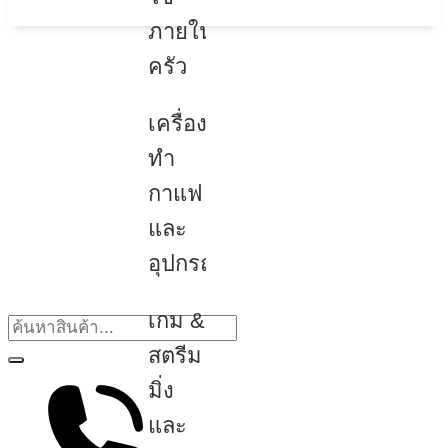
ภายใน
ครัว
เครื่อง
ทำ
กาแฟ
และ
อุปกรณ์
เกม &
สตรีม
มิ่ง
และ