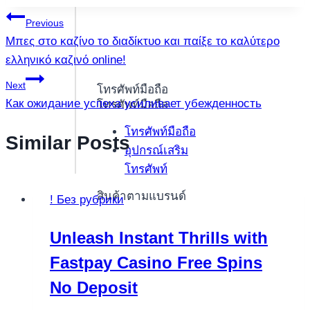
แนะแนว
Previous
Μπες στο καζίνο το διαδίκτυο και παίξε το καλύτερο
เรื่อง
ελληνικό καζινό online!
Next
โทรศัพท์มือถือ
Как ожидание успеха усиливает убежденность
โทรศัพท์มือถือ
โทรศัพท์มือถือ
Similar Posts
อุปกรณ์เสริม
โทรศัพท์
สินค้าตามแบรนด์
! Без рубрики
Unleash Instant Thrills with
Fastpay Casino Free Spins
No Deposit