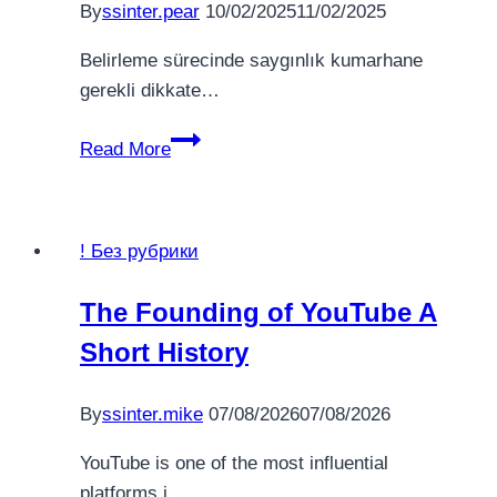
By
ssinter.pear
10/02/2025
11/02/2025
Belirleme sürecinde saygınlık kumarhane
gerekli dikkate…
Web-
Read More
kumarhanesi
Başarıbet:
ücretsiz
! Без рубрики
oyunlarAçıktek
kollu
The Founding of YouTube A
haydutlar,
Short History
hediyeler
Ve
diğer
By
ssinter.mike
07/08/2026
07/08/2026
olasılıklar
YouTube is one of the most influential
platforms i…