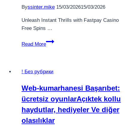
By
ssinter.mike
15/03/2026
15/03/2026
Unleash Instant Thrills with Fastpay Casino
Free Spins …
Unleash
Read More
Instant
Thrills
with
! Без рубрики
Fastpay
Casino
Web-kumarhanesi Başarıbet:
Free
ücretsiz oyunlarAçıktek kollu
Spins
No
haydutlar, hediyeler Ve diğer
Deposit
olasılıklar