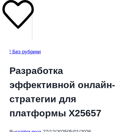
! Без рубрики
Разработка
эффективной онлайн-
стратегии для
платформы X25657
By
ssinter.pear
27/12/2025
05/01/2026