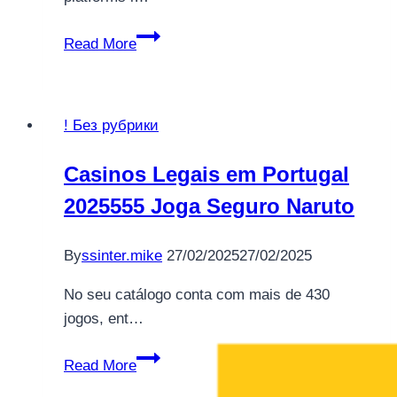
The
Read More
Founding
of
YouTube
! Без рубрики
A
Short
Casinos Legais em Portugal
History
2025555 Joga Seguro Naruto
By
ssinter.mike
27/02/2025
27/02/2025
No seu catálogo conta com mais de 430
jogos, ent…
Casinos
Read More
Legais