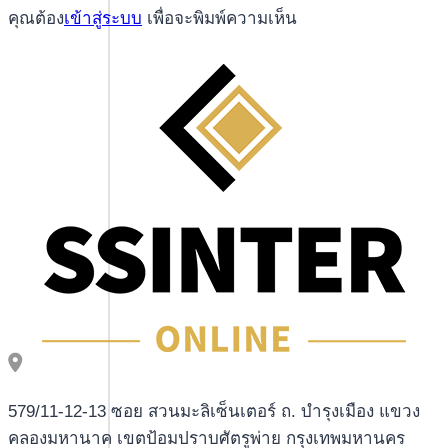
คุณต้อง
เข้าสู่ระบบ
เพื่อจะพิมพ์ความเห็น
вознаграждений
и
привилегии
579/11-12-13 ซอย สวนมะลิเซ็นเตอร์ ถ. บำรุงเมือง แขวง
คลองมหานาค เขตป้อมปราบศัตรูพ่าย กรุงเทพมหานคร