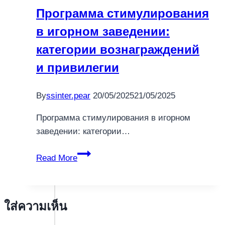
Gratis
Программа стимулирования
в игорном заведении:
категории вознаграждений
и привилегии
By
ssinter.pear
20/05/2025
21/05/2025
Программа стимулирования в игорном
заведении: категории…
Программа
Read More
стимулирования
в
игорном
ใส่ความเห็น
заведении:
категории