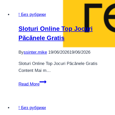
em
Portugal
! Без рубрики
2025555
Joga
Sloturi Online Top Jocuri
Seguro
Păcănele Gratis
Naruto
By
ssinter.mike
19/06/2026
19/06/2026
Sloturi Online Top Jocuri Păcănele Gratis
Content Mai m…
Sloturi
Read More
Online
Top
Jocuri
! Без рубрики
Păcănele