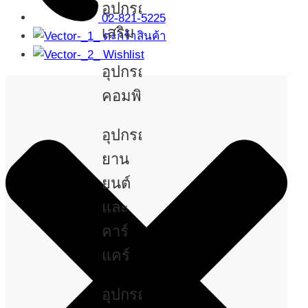
อุปกรณ์
02-821-5225
เสริม
ตะกร้าสินค้า
Wishlist
อุปกรณ์
คอมพิวเตอร์
อุปกรณ์
ยาน
ยนต์
และ
คาร์
แคร์
อุปกรณ์