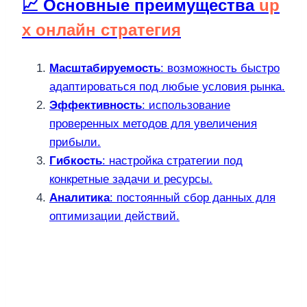
📈 Основные преимущества
up
x онлайн стратегия
Масштабируемость
: возможность быстро
адаптироваться под любые условия рынка.
Эффективность
: использование
проверенных методов для увеличения
прибыли.
Гибкость
: настройка стратегии под
конкретные задачи и ресурсы.
Аналитика
: постоянный сбор данных для
оптимизации действий.